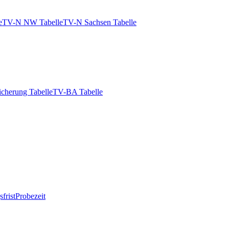
e
TV-N NW Tabelle
TV-N Sachsen Tabelle
icherung Tabelle
TV-BA Tabelle
frist
Probezeit