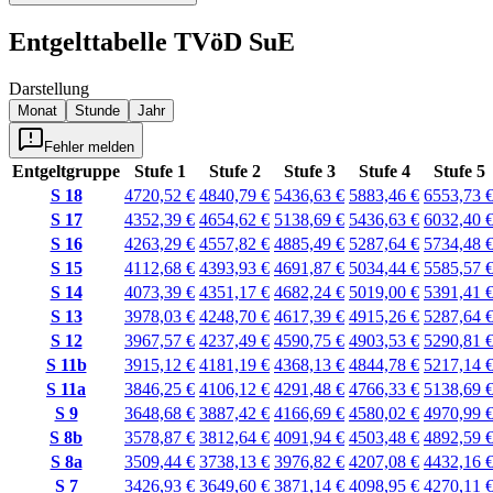
Entgelttabelle
TVöD SuE
Darstellung
Monat
Stunde
Jahr
Fehler melden
Entgeltgruppe
Stufe 1
Stufe 2
Stufe 3
Stufe 4
Stufe 5
S 18
4720,52 €
4840,79 €
5436,63 €
5883,46 €
6553,73 
S 17
4352,39 €
4654,62 €
5138,69 €
5436,63 €
6032,40 
S 16
4263,29 €
4557,82 €
4885,49 €
5287,64 €
5734,48 
S 15
4112,68 €
4393,93 €
4691,87 €
5034,44 €
5585,57 
S 14
4073,39 €
4351,17 €
4682,24 €
5019,00 €
5391,41 
S 13
3978,03 €
4248,70 €
4617,39 €
4915,26 €
5287,64 
S 12
3967,57 €
4237,49 €
4590,75 €
4903,53 €
5290,81 
S 11b
3915,12 €
4181,19 €
4368,13 €
4844,78 €
5217,14 
S 11a
3846,25 €
4106,12 €
4291,48 €
4766,33 €
5138,69 
S 9
3648,68 €
3887,42 €
4166,69 €
4580,02 €
4970,99 
S 8b
3578,87 €
3812,64 €
4091,94 €
4503,48 €
4892,59 
S 8a
3509,44 €
3738,13 €
3976,82 €
4207,08 €
4432,16 
S 7
3426,93 €
3649,60 €
3871,14 €
4098,95 €
4270,11 