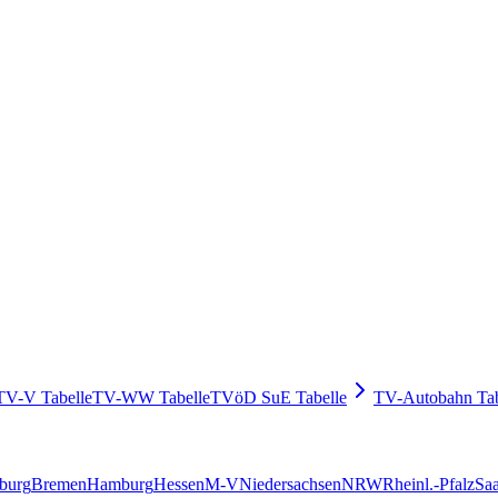
TV-V Tabelle
TV-WW Tabelle
TVöD SuE Tabelle
TV-Autobahn Tab
burg
Bremen
Hamburg
Hessen
M-V
Niedersachsen
NRW
Rheinl.-Pfalz
Saa