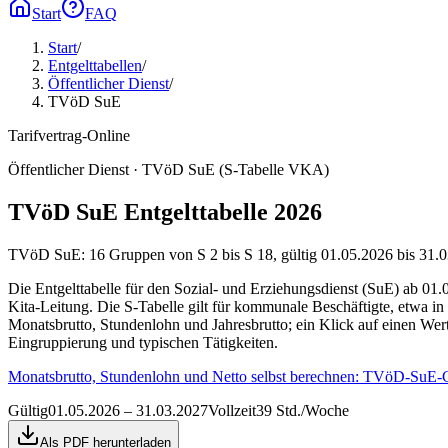
Start
FAQ
Start
/
Entgelttabellen
/
Öffentlicher Dienst
/
TVöD SuE
Tarifvertrag-Online
Öffentlicher Dienst · TVöD SuE (S-Tabelle VKA)
TVöD SuE Entgelttabelle 2026
TVöD SuE: 16 Gruppen von S 2 bis S 18, gültig 01.05.2026 bis 31.03
Die Entgelttabelle für den Sozial- und Erziehungsdienst (SuE) ab 01.
Kita-Leitung. Die S-Tabelle gilt für kommunale Beschäftigte, etwa
Monatsbrutto, Stundenlohn und Jahresbrutto; ein Klick auf einen Wer
Eingruppierung und typischen Tätigkeiten.
Monatsbrutto, Stundenlohn und Netto selbst berechnen:
TVöD-SuE-Ge
Gültig
01.05.2026 – 31.03.2027
Vollzeit
39 Std./Woche
Als PDF herunterladen