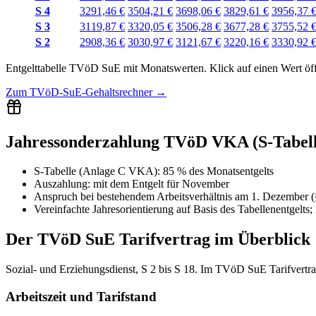
S 4
3291,46 €
3504,21 €
3698,06 €
3829,61 €
3956,37 
S 3
3119,87 €
3320,05 €
3506,28 €
3677,28 €
3755,52 
S 2
2908,36 €
3030,97 €
3121,67 €
3220,16 €
3330,92 
Entgelttabelle
TVöD SuE
mit
Monatswerten
.
Klick auf einen Wert öf
Zum
TVöD-SuE-Gehaltsrechner
→
Jahressonderzahlung TVöD VKA (S-Tabell
S-Tabelle (Anlage C VKA)
:
85 % des Monatsentgelts
Auszahlung:
mit dem Entgelt für
November
Anspruch bei bestehendem Arbeitsverhältnis am 1. Dezember 
Vereinfachte Jahresorientierung auf Basis des Tabellenentgel
Der
TVöD SuE
Tarifvertrag im Überblick
Sozial- und Erziehungsdienst, S 2 bis S 18. Im TVöD SuE Tarifvertrag
Arbeitszeit und Tarifstand