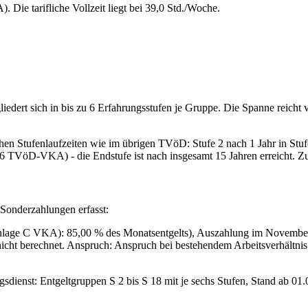
 Die tarifliche Vollzeit liegt bei 39,0 Std./Woche.
iedert sich in bis zu 6 Erfahrungsstufen je Gruppe. Die Spanne reicht v
en Stufenlaufzeiten wie im übrigen TVöD: Stufe 2 nach 1 Jahr in Stufe 
§ 16 TVöD-VKA) - die Endstufe ist nach insgesamt 15 Jahren erreicht. Zu
Sonderzahlungen erfasst:
ge C VKA): 85,00 % des Monatsentgelts), Auszahlung im November. Ve
cht berechnet. Anspruch: Anspruch bei bestehendem Arbeitsverhältn
enst: Entgeltgruppen S 2 bis S 18 mit je sechs Stufen, Stand ab 01.