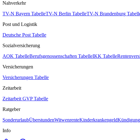
Nahverkehr
TV-N Bayern Tabelle
TV-N Berlin Tabelle
TV-N Brandenburg Tabell
Post und Logistik
Deutsche Post Tabelle
Sozialversicherung
AOK Tabelle
Berufsgenossenschaften Tabelle
IKK Tabelle
Rentenvers
Versicherungen
Versicherungen Tabelle
Zeitarbeit
Zeitarbeit GVP Tabelle
Ratgeber
Sonderurlaub
Überstunden
Witwenrente
Kinderkrankengeld
Kündigungs
Info