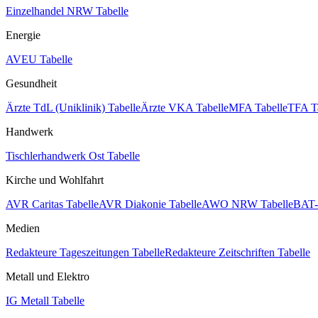
Einzelhandel NRW Tabelle
Energie
AVEU Tabelle
Gesundheit
Ärzte TdL (Uniklinik) Tabelle
Ärzte VKA Tabelle
MFA Tabelle
TFA T
Handwerk
Tischlerhandwerk Ost Tabelle
Kirche und Wohlfahrt
AVR Caritas Tabelle
AVR Diakonie Tabelle
AWO NRW Tabelle
BAT-
Medien
Redakteure Tageszeitungen Tabelle
Redakteure Zeitschriften Tabelle
Metall und Elektro
IG Metall Tabelle