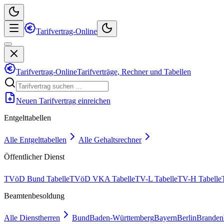
Tarifvertrag-Online
Tarifvertrag-Online
Tarifverträge, Rechner und Tabellen
Neuen Tarifvertrag einreichen
Entgelttabellen
Alle Entgelttabellen
Alle Gehaltsrechner
Öffentlicher Dienst
TVöD Bund Tabelle
TVöD VKA Tabelle
TV-L Tabelle
TV-H Tabelle
Beamtenbesoldung
Alle Dienstherren
Bund
Baden-Württemberg
Bayern
Berlin
Branden