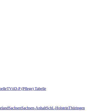
elle
TVöD-P (Pflege) Tabelle
rland
Sachsen
Sachsen-Anhalt
Schl.-Holstein
Thüringen