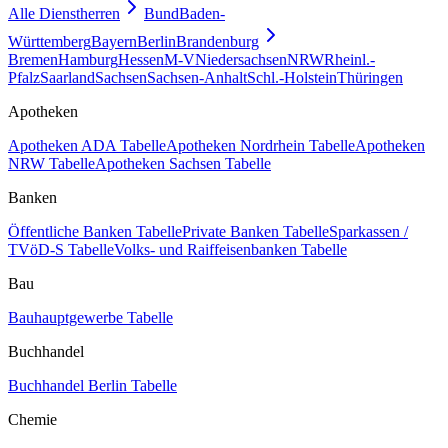
Alle Dienstherren
Bund
Baden-
Württemberg
Bayern
Berlin
Brandenburg
Bremen
Hamburg
Hessen
M-V
Niedersachsen
NRW
Rheinl.-
Pfalz
Saarland
Sachsen
Sachsen-Anhalt
Schl.-Holstein
Thüringen
Apotheken
Apotheken ADA Tabelle
Apotheken Nordrhein Tabelle
Apotheken
NRW Tabelle
Apotheken Sachsen Tabelle
Banken
Öffentliche Banken Tabelle
Private Banken Tabelle
Sparkassen /
TVöD-S Tabelle
Volks- und Raiffeisenbanken Tabelle
Bau
Bauhauptgewerbe Tabelle
Buchhandel
Buchhandel Berlin Tabelle
Chemie