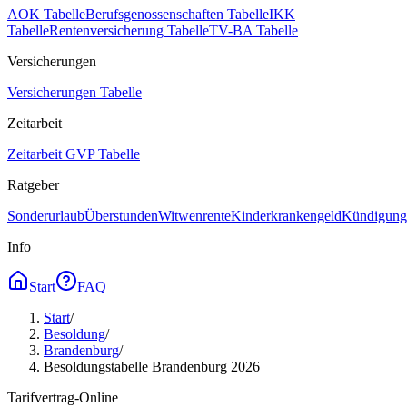
AOK Tabelle
Berufsgenossenschaften Tabelle
IKK
Tabelle
Rentenversicherung Tabelle
TV-BA Tabelle
Versicherungen
Versicherungen Tabelle
Zeitarbeit
Zeitarbeit GVP Tabelle
Ratgeber
Sonderurlaub
Überstunden
Witwenrente
Kinderkrankengeld
Kündigungs
Info
Start
FAQ
Start
/
Besoldung
/
Brandenburg
/
Besoldungstabelle Brandenburg 2026
Tarifvertrag-Online