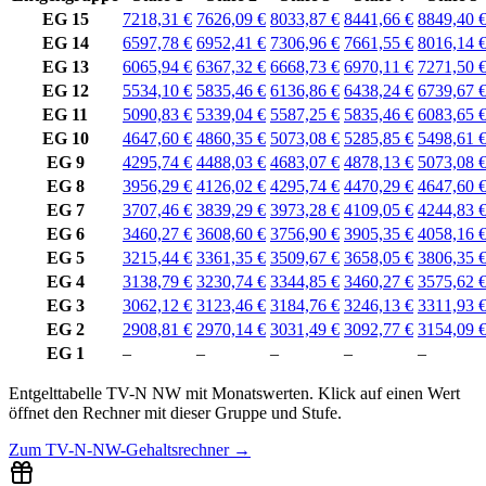
EG 15
7218,31 €
7626,09 €
8033,87 €
8441,66 €
8849,40 
EG 14
6597,78 €
6952,41 €
7306,96 €
7661,55 €
8016,14 
EG 13
6065,94 €
6367,32 €
6668,73 €
6970,11 €
7271,50 
EG 12
5534,10 €
5835,46 €
6136,86 €
6438,24 €
6739,67 
EG 11
5090,83 €
5339,04 €
5587,25 €
5835,46 €
6083,65 
EG 10
4647,60 €
4860,35 €
5073,08 €
5285,85 €
5498,61 
EG 9
4295,74 €
4488,03 €
4683,07 €
4878,13 €
5073,08 
EG 8
3956,29 €
4126,02 €
4295,74 €
4470,29 €
4647,60 
EG 7
3707,46 €
3839,29 €
3973,28 €
4109,05 €
4244,83 
EG 6
3460,27 €
3608,60 €
3756,90 €
3905,35 €
4058,16 
EG 5
3215,44 €
3361,35 €
3509,67 €
3658,05 €
3806,35 
EG 4
3138,79 €
3230,74 €
3344,85 €
3460,27 €
3575,62 
EG 3
3062,12 €
3123,46 €
3184,76 €
3246,13 €
3311,93 
EG 2
2908,81 €
2970,14 €
3031,49 €
3092,77 €
3154,09 
EG 1
–
–
–
–
–
Entgelttabelle
TV-N NW
mit
Monatswerten
.
Klick auf einen Wert
öffnet den Rechner mit dieser Gruppe und Stufe.
Zum
TV-N-NW-Gehaltsrechner
→