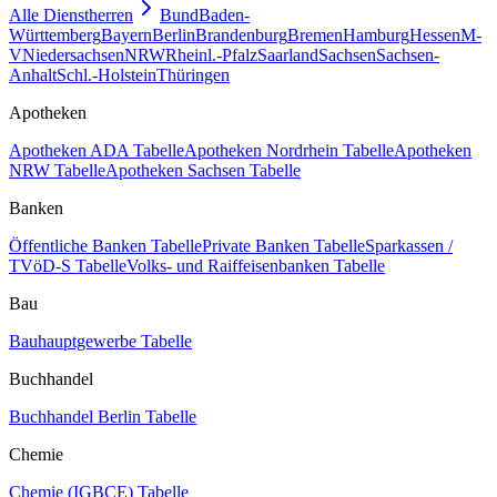
Alle Dienstherren
Bund
Baden-
Württemberg
Bayern
Berlin
Brandenburg
Bremen
Hamburg
Hessen
M-
V
Niedersachsen
NRW
Rheinl.-Pfalz
Saarland
Sachsen
Sachsen-
Anhalt
Schl.-Holstein
Thüringen
Apotheken
Apotheken ADA Tabelle
Apotheken Nordrhein Tabelle
Apotheken
NRW Tabelle
Apotheken Sachsen Tabelle
Banken
Öffentliche Banken Tabelle
Private Banken Tabelle
Sparkassen /
TVöD-S Tabelle
Volks- und Raiffeisenbanken Tabelle
Bau
Bauhauptgewerbe Tabelle
Buchhandel
Buchhandel Berlin Tabelle
Chemie
Chemie (IGBCE) Tabelle