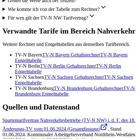
Gelten die Werte auch bei Teilzeit?
Wie komme ich von der Tabelle zum Rechner?
Für wen gilt der TV-N NW Tarifvertrag?
Verwandte Tarife im Bereich Nahverkehr
Weitere Rechner und Entgelttabellen aus demselben Tarifbereich.
TV-N Bayern
TV-N Bayern
Gehaltsrechner
TV-N Bayern
Entgelttabelle
TV-N Berlin
TV-N Berlin
Gehaltsrechner
TV-N Berlin
Entgelttabelle
TV-N Sachsen
TV-N Sachsen
Gehaltsrechner
TV-N Sachsen
Entgelttabelle
TV-N Brandenburg
TV-N Brandenburg
Gehaltsrechner
TV-N
Brandenburg
Entgelttabelle
Quellen und Datenstand
Spartentarifvertrag Nahverkehrsbetriebe (TV-N NW) i. d. F. des 18.
Änderungs-TV vom 01.06.2024 (Gesamtfassung)
, Stand
01.06.2024
.
Kommunaler Arbeitgeberverband Nordrhein-Westfalen