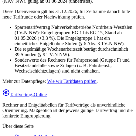
(KAV NW)
,
gültig ab 01.06.2024 (unbefristet)
.
Diese Datenversion gilt bis 31.12.2026; für Zeiträume danach bitte
neue Tarifrunde oder Nachwirkung prüfen.
Spartentarifvertrag Nahverkehrsbetriebe Nordrhein-Westfalen
(TV-N NW): Entgeltgruppen EG 1 bis EG 15, Stand ab
01.05.2026 (+3,3 %). Die Entgeltgruppe 1 hat ein
einheitliches Entgelt ohne Stufen (§ 6 Abs. 3 TV-N NW).
Die regelmäßige Wochenarbeitszeit beträgt durchschnittlich
39 Stunden (§ 9 TV-N NW).
Sonderwerte des Rechners für Fahrpersonal (Gruppe F) und
Besitzstandsfälle sowie Zulagen (z. B. Fahrdienst-,
Wechselschichtzulagen) sind nicht enthalten.
Mehr zur Datenpflege:
Wie wir Tarifdaten prüfen
.
Tarifvertrag-Online
Rechner und Entgelttabellen für Tarifverträge als unverbindliche
Orientierung. Maßgeblich ist der jeweils gültige Tarifvertrag und die
konkrete Eingruppierung.
Über diese Seite