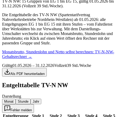
TV-N NW: 15 Gruppen von EG 1 bis EG 15, gültig 01.05.2026 bis
31.12.2026 (Vollzeit 39 Std./Woche).
Die Entgelttabelle des TV-N NW (Spartentarifvertrag
Nahverkehrsbetriebe Nordrhein-Westfalen) ab 01.05.2026: alle
Entgeltgruppen EG 1 bis EG 15 mit ihren Stufen – vom Fahrdienst
über Werkstätten bis zur Verwaltung. Mit dem Darstellungs-
Umschalter wechselst du zwischen Monatsbrutto, Stundenlohn und
Jahresbrutto; ein Klick auf einen Wert öffnet den Rechner mit der
passenden Gruppe und Stufe.
Monatsbrutto, Stundenlohn und Netto selbst berechnen:
TV-N-NW-
Gehaltsrechner
→
Gültig
01.05.2026 – 31.12.2026
Vollzeit
39 Std./Woche
Als PDF herunterladen
Entgelttabelle
TV-N NW
Darstellung
Monat
Stunde
Jahr
Fehler melden
Entgeltgruppe
Stufe 1
Stufe 2
Stufe 3
Stufe 4
Stufe 5