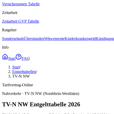
Versicherungen Tabelle
Zeitarbeit
Zeitarbeit GVP Tabelle
Ratgeber
Sonderurlaub
Überstunden
Witwenrente
Kinderkrankengeld
Kündigungs
Info
Start
FAQ
Start
/
Entgelttabellen
/
TV-N NW
Tarifvertrag-Online
Nahverkehr · TV-N NW (Nordrhein-Westfalen)
TV-N NW Entgelttabelle 2026