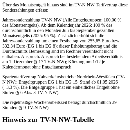
Über das Monatsentgelt hinaus sind im TV-N NW Tarifvertrag diese
Sonderzahlungen erfasst:
Jahressonderzahlung TV-N NW (Alle Entgeltgruppen: 100,00 %
des Monatsentgelts). Ab dem Kalenderjahr 2026: 100 % des
durchschnittlich in den Monaten Juli bis September gezahlten
Monatsentgelts (2025: 95 %). Zusätzlich erhöht sich die
Jahressonderzahlung um einen Festbetrag von 255,65 Euro bzw.
332,34 Euro (EG 1 bis EG 8); dieser Erhöhungsbetrag und die
Durchschnitts-Bemessung sind im Rechner vereinfacht nicht
enthalten. Anspruch: Anspruch bei bestehendem Arbeitsverhältnis
am 1. Dezember (§ 17 TV-N NW); Kürzung um 1/12 je
Kalendermonat ohne Entgeltanspruch.
Spartentarifvertrag Nahverkehrsbetriebe Nordrhein-Westfalen (TV-
N NW): Entgeltgruppen EG 1 bis EG 15, Stand ab 01.05.2026
(+3,3 %). Die Entgeltgruppe 1 hat ein einheitliches Entgelt ohne
Stufen (§ 6 Abs. 3 TV-N NW).
Die regelmäßige Wochenarbeitszeit beträgt durchschnittlich 39
Stunden (§ 9 TV-N NW).
Hinweis zur TV-N-NW-Tabelle