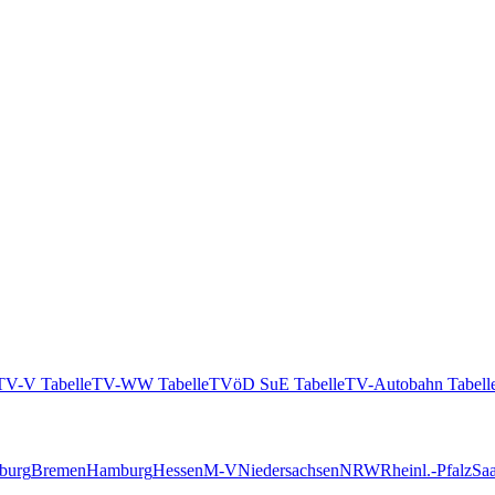
TV-V Tabelle
TV-WW Tabelle
TVöD SuE Tabelle
TV-Autobahn Tabell
burg
Bremen
Hamburg
Hessen
M-V
Niedersachsen
NRW
Rheinl.-Pfalz
Saa