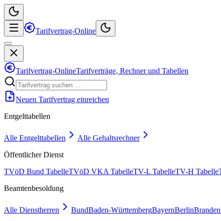
Tarifvertrag-Online
Tarifvertrag-Online
Tarifverträge, Rechner und Tabellen
Neuen Tarifvertrag einreichen
Entgelttabellen
Alle Entgelttabellen
Alle Gehaltsrechner
Öffentlicher Dienst
TVöD Bund Tabelle
TVöD VKA Tabelle
TV-L Tabelle
TV-H Tabelle
Beamtenbesoldung
Alle Dienstherren
Bund
Baden-Württemberg
Bayern
Berlin
Branden