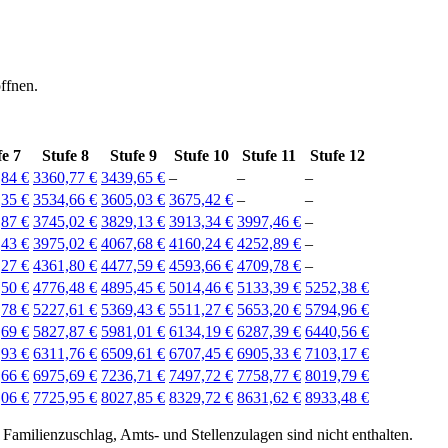
ffnen.
fe 7
Stufe 8
Stufe 9
Stufe 10
Stufe 11
Stufe 12
,84 €
3360,77 €
3439,65 €
–
–
–
,35 €
3534,66 €
3605,03 €
3675,42 €
–
–
,87 €
3745,02 €
3829,13 €
3913,34 €
3997,46 €
–
,43 €
3975,02 €
4067,68 €
4160,24 €
4252,89 €
–
,27 €
4361,80 €
4477,59 €
4593,66 €
4709,78 €
–
,50 €
4776,48 €
4895,45 €
5014,46 €
5133,39 €
5252,38 €
,78 €
5227,61 €
5369,43 €
5511,27 €
5653,20 €
5794,96 €
,69 €
5827,87 €
5981,01 €
6134,19 €
6287,39 €
6440,56 €
,93 €
6311,76 €
6509,61 €
6707,45 €
6905,33 €
7103,17 €
,66 €
6975,69 €
7236,71 €
7497,72 €
7758,77 €
8019,79 €
,06 €
7725,95 €
8027,85 €
8329,72 €
8631,62 €
8933,48 €
. Familienzuschlag, Amts- und Stellenzulagen sind nicht enthalten.