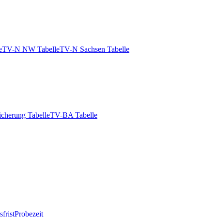
e
TV-N NW Tabelle
TV-N Sachsen Tabelle
icherung Tabelle
TV-BA Tabelle
frist
Probezeit