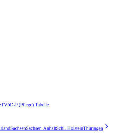
e
TVöD-P (Pflege) Tabelle
rland
Sachsen
Sachsen-Anhalt
Schl.-Holstein
Thüringen