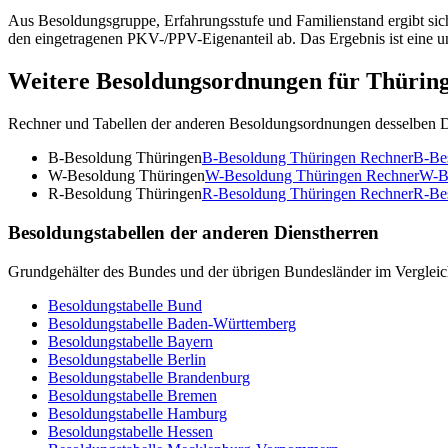
Aus Besoldungsgruppe, Erfahrungsstufe und Familienstand ergibt sich
den eingetragenen PKV-/PPV-Eigenanteil ab. Das Ergebnis ist eine u
Weitere Besoldungsordnungen für
Thürin
Rechner und Tabellen der anderen Besoldungsordnungen desselben D
B-Besoldung Thüringen
B-Besoldung Thüringen
Rechner
B-Be
W-Besoldung Thüringen
W-Besoldung Thüringen
Rechner
W-B
R-Besoldung Thüringen
R-Besoldung Thüringen
Rechner
R-Be
Besoldungstabellen der anderen Dienstherren
Grundgehälter des Bundes und der übrigen Bundesländer im Vergleic
Besoldungstabelle
Bund
Besoldungstabelle
Baden-Württemberg
Besoldungstabelle
Bayern
Besoldungstabelle
Berlin
Besoldungstabelle
Brandenburg
Besoldungstabelle
Bremen
Besoldungstabelle
Hamburg
Besoldungstabelle
Hessen