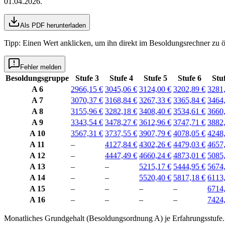
01.04.2026
.
Als PDF herunterladen
Tipp: Einen Wert anklicken, um ihn direkt im Besoldungsrechner zu ö
Fehler melden
Besoldungsgruppe
Stufe 3
Stufe 4
Stufe 5
Stufe 6
Stu
A 6
2966,15 €
3045,06 €
3124,00 €
3202,89 €
3281
A 7
3070,37 €
3168,84 €
3267,33 €
3365,84 €
3464
A 8
3155,96 €
3282,18 €
3408,40 €
3534,61 €
3660
A 9
3343,54 €
3478,27 €
3612,96 €
3747,71 €
3882
A 10
3567,31 €
3737,55 €
3907,79 €
4078,05 €
4248
A 11
–
4127,84 €
4302,26 €
4479,03 €
4657
A 12
–
4447,49 €
4660,24 €
4873,01 €
5085
A 13
–
–
5215,17 €
5444,95 €
5674
A 14
–
–
5520,40 €
5817,18 €
6113
A 15
–
–
–
–
6714
A 16
–
–
–
–
7424
Monatliches Grundgehalt (Besoldungsordnung
A
) je
Erfahrungsstufe