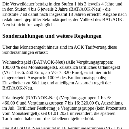
Die Verweildauer beträgt in den Stufen 1 bis 3 jeweils 4 Jahre und
in den Stufen 4 bis 6 jeweils 2 Jahre (BAT/AOK-Neu) - die
Endstufe 7 ist damit nach insgesamt 18 Jahren erreicht. Angabe nach
redaktionell geprüfter Sekundärquelle; der Volltext des BAT/AOK-
Neu ist nicht frei zugänglich.
Sonderzahlungen und weitere Regelungen
Über das Monatsentgelt hinaus sind im AOK Tarifvertrag diese
Sonderzahlungen erfasst:
Weihnachtsgeld (BAT/AOK-Neu) (Alle Vergütungsgruppen:
100,00 % des Monatsentgelts). Zusätzlich tarifliches Urlaubsgeld
(VG 1 bis 6: 460 Euro, ab VG 7: 320 Euro); es ist hier nicht
eingerechnet. Anspruch: 100 % des Bruttomonatsgehalts;
Einzelheiten zu Stichtag und anteiligem Anspruch regelt der
BAT/AOK-Neu.
Urlaubsgeld (BAT/AOK-Neu) (Vergütungsgruppen 1 bis 6:
460,00 € und Vergütungsgruppen 7 bis 16: 320,00 €), Auszahlung
im Juli. Tariflicher Festbetrag je Vergütungsgruppe (kein Prozentsatz
vom Monatsentgelt); seit 01.01.2021 unverändert, die späteren
Tarifrunden haben nur die Tabellenentgelte erhöht.
Der BAT/AOK-Neu vergütet in 16 Vergütungsgruppen (VG 1 bis