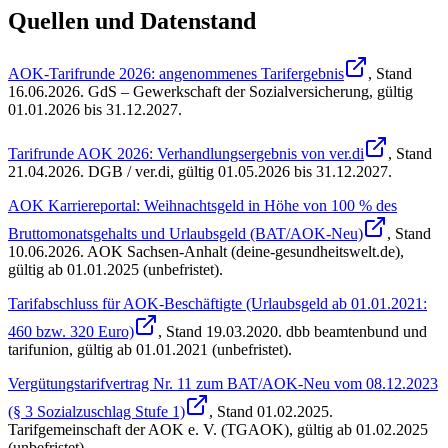
Quellen und Datenstand
AOK-Tarifrunde 2026: angenommenes Tarifergebnis
, Stand
16.06.2026
.
GdS – Gewerkschaft der Sozialversicherung
,
gültig
01.01.2026 bis 31.12.2027
.
Tarifrunde AOK 2026: Verhandlungsergebnis von ver.di
, Stand
21.04.2026
.
DGB / ver.di
,
gültig 01.05.2026 bis 31.12.2027
.
AOK Karriereportal: Weihnachtsgeld in Höhe von 100 % des
Bruttomonatsgehalts und Urlaubsgeld (BAT/AOK-Neu)
, Stand
10.06.2026
.
AOK Sachsen-Anhalt (deine-gesundheitswelt.de)
,
gültig ab 01.01.2025 (unbefristet)
.
Tarifabschluss für AOK-Beschäftigte (Urlaubsgeld ab 01.01.2021:
460 bzw. 320 Euro)
, Stand
19.03.2020
.
dbb beamtenbund und
tarifunion
,
gültig ab 01.01.2021 (unbefristet)
.
Vergütungstarifvertrag Nr. 11 zum BAT/AOK-Neu vom 08.12.2023
(§ 3 Sozialzuschlag Stufe 1)
, Stand
01.02.2025
.
Tarifgemeinschaft der AOK e. V. (TGAOK)
,
gültig ab 01.02.2025
(unbefristet)
.