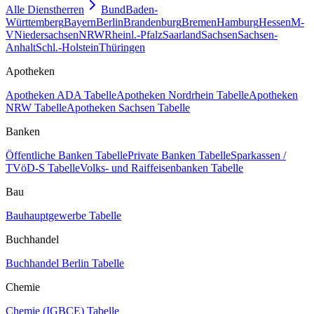
Alle Dienstherren
Bund
Baden-
Württemberg
Bayern
Berlin
Brandenburg
Bremen
Hamburg
Hessen
M-
V
Niedersachsen
NRW
Rheinl.-Pfalz
Saarland
Sachsen
Sachsen-
Anhalt
Schl.-Holstein
Thüringen
Apotheken
Apotheken ADA Tabelle
Apotheken Nordrhein Tabelle
Apotheken
NRW Tabelle
Apotheken Sachsen Tabelle
Banken
Öffentliche Banken Tabelle
Private Banken Tabelle
Sparkassen /
TVöD-S Tabelle
Volks- und Raiffeisenbanken Tabelle
Bau
Bauhauptgewerbe Tabelle
Buchhandel
Buchhandel Berlin Tabelle
Chemie
Chemie (IGBCE) Tabelle