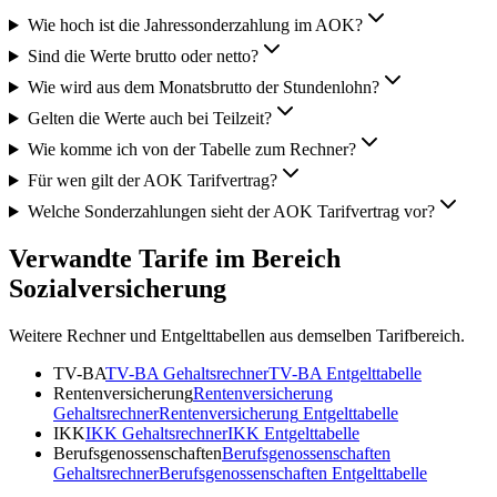
Wie hoch ist die Jahressonderzahlung im AOK?
Sind die Werte brutto oder netto?
Wie wird aus dem Monatsbrutto der Stundenlohn?
Gelten die Werte auch bei Teilzeit?
Wie komme ich von der Tabelle zum Rechner?
Für wen gilt der AOK Tarifvertrag?
Welche Sonderzahlungen sieht der AOK Tarifvertrag vor?
Verwandte Tarife im Bereich
Sozialversicherung
Weitere Rechner und Entgelttabellen aus demselben Tarifbereich.
TV-BA
TV-BA
Gehaltsrechner
TV-BA
Entgelttabelle
Rentenversicherung
Rentenversicherung
Gehaltsrechner
Rentenversicherung
Entgelttabelle
IKK
IKK
Gehaltsrechner
IKK
Entgelttabelle
Berufsgenossenschaften
Berufsgenossenschaften
Gehaltsrechner
Berufsgenossenschaften
Entgelttabelle