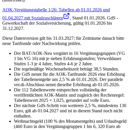
AOK-Vergütungstabelle 1/26: Tabellen ab 01.01.2026 und
01.04.2027 mit Sozialzuschlägen
, Stand
01.01.2026
.
GdS -
Gewerkschaft der Sozialversicherung
,
gültig 01.01.2026 bis
31.12.2027
.
Diese Datenversion gilt bis 31.03.2027; für Zeiträume danach bitte
neue Tarifrunde oder Nachwirkung prüfen.
Der BAT/AOK-Neu vergütet in 16 Vergütungsgruppen (VG
1 bis VG 16) mit je sieben Erfahrungsstufen; Verweildauer
Stufen 1-3 je 4 Jahre, Stufen 4-6 je 2 Jahre.
Die regelmäßige Wochenarbeitszeit beträgt 38,5 Stunden.
Die GdS nennt für die AOK-Tarifrunde 2026 eine Erhöhung
der Tabellenentgelte um 2,5 % ab 01.01.2026. Der parallele
ver.di-Abschluss nennt dieselbe Erhöhung ab 01.05.2026.
Die 112 Tabellenwerte entsprechen vollständig der
veröffentlichten AOK-Matrix und zugleich der Rechenregel:
Tabellenwert 2025 × 1,025, gerundet auf volle Euro.
Der nächste GdS-Schritt von weiteren 2,5 %, mindestens 130
Euro, gilt ab 01.04.2027 und ist in diesem Stand noch nicht
enthalten.
Weihnachtsgeld (100 % des Monatsentgelts) und Urlaubsgeld
(460 Euro in den Vergütungsgruppen 1 bis 6, 320 Euro ab