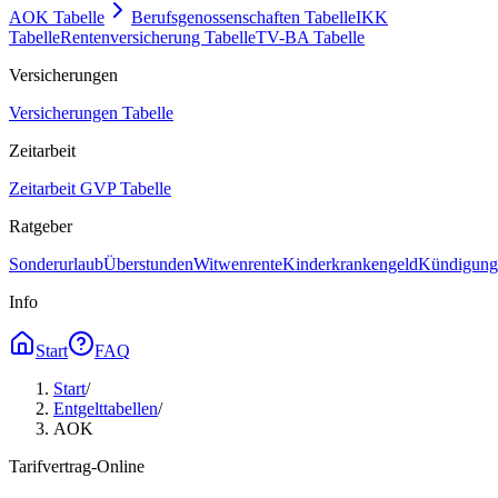
AOK Tabelle
Berufsgenossenschaften Tabelle
IKK
Tabelle
Rentenversicherung Tabelle
TV-BA Tabelle
Versicherungen
Versicherungen Tabelle
Zeitarbeit
Zeitarbeit GVP Tabelle
Ratgeber
Sonderurlaub
Überstunden
Witwenrente
Kinderkrankengeld
Kündigungs
Info
Start
FAQ
Start
/
Entgelttabellen
/
AOK
Tarifvertrag-Online