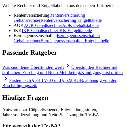
Weitere Rechner und Entgelttabellen aus demselben Tarifbereich.
Rentenversicherung
Rentenversicherung
Gehaltsrechner
Rentenversicherung
Entgelttabelle
AOK
AOK
Gehaltsrechner
AOK
Gehaltstabelle
IKK
IKK
Gehaltsrechner
IKK
Entgelttabelle
Berufsgenossenschaften
Berufsgenossenschaften
Gehaltsrechner
Berufsgenossenschaften
Entgelttabelle
Passende Ratgeber
Was sind deine Überstunden wert?
Überstunden-Rechner mit
tariflichem Zuschlag und Netto-Mehrbetrag.
Kündigungsfrist prüfen
Fristen nach § 34 TVöD und § 622 BGB, abhängig von der
Beschäftigungszeit.
Häufige Fragen
Antworten zu Tätigkeitsebenen, Entwicklungsstufen,
Jahressonderzahlung und Netto-Schätzung im TV-BA.
Für wen gilt der TV-BA?