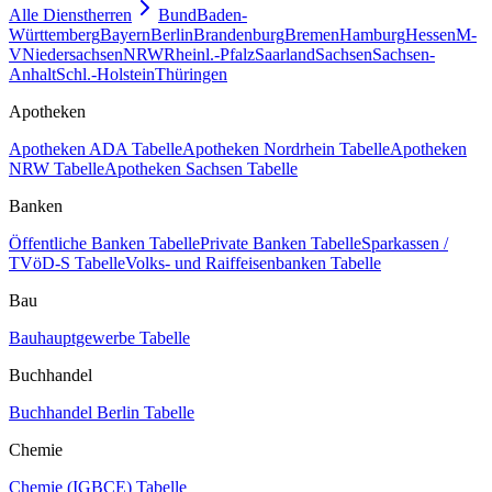
Alle Dienstherren
Bund
Baden-
Württemberg
Bayern
Berlin
Brandenburg
Bremen
Hamburg
Hessen
M-
V
Niedersachsen
NRW
Rheinl.-Pfalz
Saarland
Sachsen
Sachsen-
Anhalt
Schl.-Holstein
Thüringen
Apotheken
Apotheken ADA Tabelle
Apotheken Nordrhein Tabelle
Apotheken
NRW Tabelle
Apotheken Sachsen Tabelle
Banken
Öffentliche Banken Tabelle
Private Banken Tabelle
Sparkassen /
TVöD-S Tabelle
Volks- und Raiffeisenbanken Tabelle
Bau
Bauhauptgewerbe Tabelle
Buchhandel
Buchhandel Berlin Tabelle
Chemie
Chemie (IGBCE) Tabelle