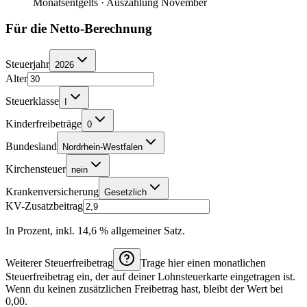
Monatsentgelts · Auszahlung November
Für die Netto-Berechnung
Steuerjahr
2026
Alter
Steuerklasse
I
Kinderfreibeträge
0
Bundesland
Nordrhein-Westfalen
Kirchensteuer
nein
Krankenversicherung
Gesetzlich
KV-Zusatzbeitrag
In Prozent, inkl. 14,6 % allgemeiner Satz.
Weiterer Steuerfreibetrag
Trage hier einen monatlichen
Steuerfreibetrag ein, der auf deiner Lohnsteuerkarte eingetragen ist.
Wenn du keinen zusätzlichen Freibetrag hast, bleibt der Wert bei
0,00.