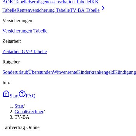
AOK Tabelle
Berufsgenossenschaften Tabelle
IKK
Tabelle
Rentenversicherung Tabelle
TV-BA Tabelle
Versicherungen
Versicherungen Tabelle
Zeitarbeit
Zeitarbeit GVP Tabelle
Ratgeber
Sonderurlaub
Überstunden
Witwenrente
Kinderkrankengeld
Kündigungs
Info
Start
FAQ
Start
/
Gehaltsrechner
/
TV-BA
Tarifvertrag-Online