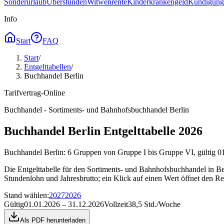
Sonderurlaub
Überstunden
Witwenrente
Kinderkrankengeld
Kündigungs
Info
Start
FAQ
Start
/
Entgelttabellen
/
Buchhandel Berlin
Tarifvertrag-Online
Buchhandel - Sortiments- und Bahnhofsbuchhandel Berlin
Buchhandel Berlin Entgelttabelle 2026
Buchhandel Berlin: 6 Gruppen von Gruppe I bis Gruppe VI, gültig 01
Die Entgelttabelle für den Sortiments- und Bahnhofsbuchhandel in Be
Stundenlohn und Jahresbrutto; ein Klick auf einen Wert öffnet den R
Stand wählen
:
2027
2026
Gültig
01.01.2026 – 31.12.2026
Vollzeit
38,5 Std./Woche
Als PDF herunterladen