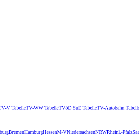
TV-V Tabelle
TV-WW Tabelle
TVöD SuE Tabelle
TV-Autobahn Tabell
burg
Bremen
Hamburg
Hessen
M-V
Niedersachsen
NRW
Rheinl.-Pfalz
Saa