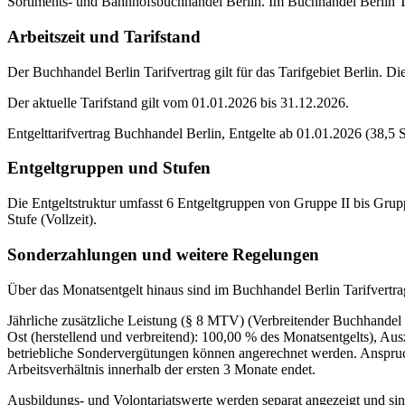
Sortiments- und Bahnhofsbuchhandel Berlin. Im Buchhandel Berlin Tar
Arbeitszeit und Tarifstand
Der Buchhandel Berlin Tarifvertrag gilt für das Tarifgebiet Berlin. Die 
Der aktuelle Tarifstand gilt vom 01.01.2026 bis 31.12.2026.
Entgelttarifvertrag Buchhandel Berlin, Entgelte ab 01.01.2026 (38,5 
Entgeltgruppen und Stufen
Die Entgeltstruktur umfasst 6 Entgeltgruppen von Gruppe II bis Gruppe
Stufe (Vollzeit).
Sonderzahlungen und weitere Regelungen
Über das Monatsentgelt hinaus sind im Buchhandel Berlin Tarifvertra
Jährliche zusätzliche Leistung (§ 8 MTV) (Verbreitender Buchhandel 
Ost (herstellend und verbreitend): 100,00 % des Monatsentgelts), Au
betriebliche Sondervergütungen können angerechnet werden. Anspruc
Arbeitsverhältnis innerhalb der ersten 3 Monate endet.
Ausbildungs- und Volontariatswerte werden separat angezeigt und si