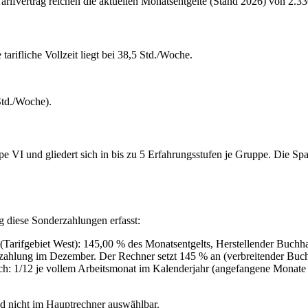
ifvertrag reichen die aktuellen Monatsentgelte (Stand 2026) von 2.336
tarifliche Vollzeit liegt bei 38,5 Std./Woche.
Std./Woche).
 VI und gliedert sich in bis zu 5 Erfahrungsstufen je Gruppe. Die Span
g diese Sonderzahlungen erfasst:
(Tarifgebiet West): 145,00 % des Monatsentgelts, Herstellender Buchha
szahlung im Dezember. Der Rechner setzt 145 % an (verbreitender Buch
h: 1/12 je vollem Arbeitsmonat im Kalenderjahr (angefangene Monate 
nd nicht im Hauptrechner auswählbar.