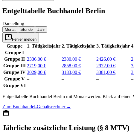
Entgelttabelle
Buchhandel Berlin
Darstellung
Monat
Stunde
Jahr
Fehler melden
Gruppe
1. Tätigkeitsjahr
2. Tätigkeitsjahr
3. Tätigkeitsjahr
4
Gruppe I
–
–
–
–
Gruppe II
2336,00 €
2380,00 €
2426,00 €
2
Gruppe III
2719,00 €
2858,00 €
2972,00 €
3
Gruppe IV
3029,00 €
3183,00 €
3381,00 €
3
Gruppe V
–
–
–
–
Gruppe VI
–
–
–
–
Entgelttabelle
Buchhandel Berlin
mit
Monatswerten
.
Klick auf einen 
Zum
Buchhandel-Gehaltsrechner
→
Jährliche zusätzliche Leistung (§ 8 MTV)