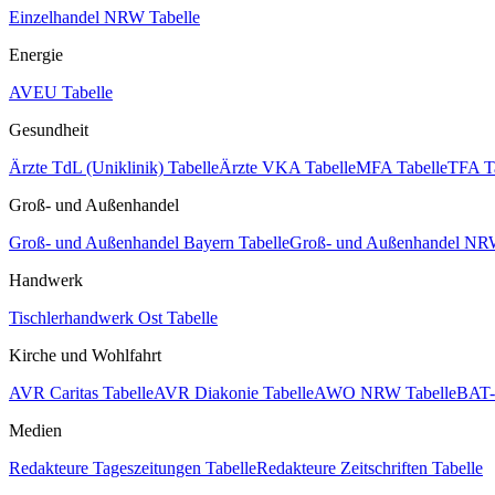
Einzelhandel NRW Tabelle
Energie
AVEU Tabelle
Gesundheit
Ärzte TdL (Uniklinik) Tabelle
Ärzte VKA Tabelle
MFA Tabelle
TFA T
Groß- und Außenhandel
Groß- und Außenhandel Bayern Tabelle
Groß- und Außenhandel NRW
Handwerk
Tischlerhandwerk Ost Tabelle
Kirche und Wohlfahrt
AVR Caritas Tabelle
AVR Diakonie Tabelle
AWO NRW Tabelle
BAT-
Medien
Redakteure Tageszeitungen Tabelle
Redakteure Zeitschriften Tabelle