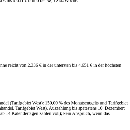
 € bis 4.651 € brutto bei 38,5 Std./Woche.
ne reicht von 2.336 € in der untersten bis 4.651 € in der höchsten
ndel (Tarifgebiet West): 150,00 % des Monatsentgelts und Tarifgebiet
handel, Tarifgebiet West). Auszahlung bis spätestens 10. Dezember;
ab 14 Kalendertagen zählen voll); kein Anspruch, wenn das