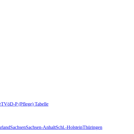
e
TVöD-P (Pflege) Tabelle
rland
Sachsen
Sachsen-Anhalt
Schl.-Holstein
Thüringen