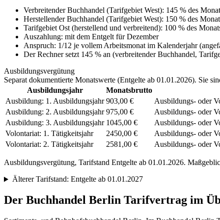
Verbreitender Buchhandel (Tarifgebiet West)
:
145 % des Monats
Herstellender Buchhandel (Tarifgebiet West)
:
150 % des Monats
Tarifgebiet Ost (herstellend und verbreitend)
:
100 % des Monats
Auszahlung:
mit dem Entgelt für
Dezember
Anspruch:
1/12 je vollem Arbeitsmonat im Kalenderjahr (angef
Der Rechner setzt 145 % an (verbreitender Buchhandel, Tarifg
Ausbildungsvergütung
Separat dokumentierte Monatswerte (
Entgelte ab 01.01.2026
). Sie si
Ausbildungsjahr
Monatsbrutto
Ausbildung: 1. Ausbildungsjahr
903,00 €
Ausbildungs- oder Vo
Ausbildung: 2. Ausbildungsjahr
975,00 €
Ausbildungs- oder Vo
Ausbildung: 3. Ausbildungsjahr
1045,00 €
Ausbildungs- oder Vo
Volontariat: 1. Tätigkeitsjahr
2450,00 €
Ausbildungs- oder Vo
Volontariat: 2. Tätigkeitsjahr
2581,00 €
Ausbildungs- oder Vo
Ausbildungsvergütung, Tarifstand
Entgelte ab 01.01.2026
. Maßgeblich
Älterer Tarifstand:
Entgelte ab 01.01.2027
Der
Buchhandel Berlin
Tarifvertrag im Üb