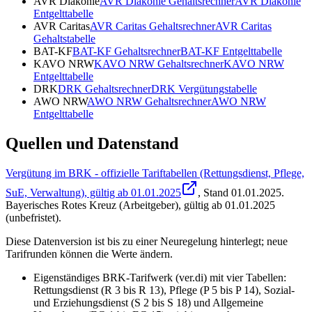
AVR Diakonie
AVR Diakonie
Gehaltsrechner
AVR Diakonie
Entgelttabelle
AVR Caritas
AVR Caritas
Gehaltsrechner
AVR Caritas
Gehaltstabelle
BAT-KF
BAT-KF
Gehaltsrechner
BAT-KF
Entgelttabelle
KAVO NRW
KAVO NRW
Gehaltsrechner
KAVO NRW
Entgelttabelle
DRK
DRK
Gehaltsrechner
DRK
Vergütungstabelle
AWO NRW
AWO NRW
Gehaltsrechner
AWO NRW
Entgelttabelle
Quellen und Datenstand
Vergütung im BRK - offizielle Tariftabellen (Rettungsdienst, Pflege,
SuE, Verwaltung), gültig ab 01.01.2025
, Stand
01.01.2025
.
Bayerisches Rotes Kreuz (Arbeitgeber)
,
gültig ab 01.01.2025
(unbefristet)
.
Diese Datenversion ist bis zu einer Neuregelung hinterlegt; neue
Tarifrunden können die Werte ändern.
Eigenständiges BRK-Tarifwerk (ver.di) mit vier Tabellen:
Rettungsdienst (R 3 bis R 13), Pflege (P 5 bis P 14), Sozial-
und Erziehungsdienst (S 2 bis S 18) und Allgemeine