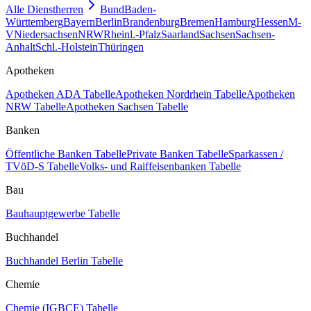
Alle Dienstherren
Bund
Baden-
Württemberg
Bayern
Berlin
Brandenburg
Bremen
Hamburg
Hessen
M-
V
Niedersachsen
NRW
Rheinl.-Pfalz
Saarland
Sachsen
Sachsen-
Anhalt
Schl.-Holstein
Thüringen
Apotheken
Apotheken ADA Tabelle
Apotheken Nordrhein Tabelle
Apotheken
NRW Tabelle
Apotheken Sachsen Tabelle
Banken
Öffentliche Banken Tabelle
Private Banken Tabelle
Sparkassen /
TVöD-S Tabelle
Volks- und Raiffeisenbanken Tabelle
Bau
Bauhauptgewerbe Tabelle
Buchhandel
Buchhandel Berlin Tabelle
Chemie
Chemie (IGBCE) Tabelle