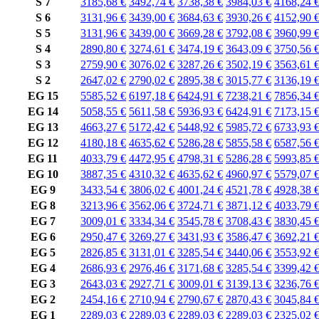
S 7
3185,68 €
3492,74 €
3738,38 €
3984,03 €
4168,24 
S 6
3131,96 €
3439,00 €
3684,63 €
3930,26 €
4152,90 
S 5
3131,96 €
3439,00 €
3669,28 €
3792,08 €
3960,99 
S 4
2890,80 €
3274,61 €
3474,19 €
3643,09 €
3750,56 
S 3
2759,90 €
3076,02 €
3287,26 €
3502,19 €
3563,61 
S 2
2647,02 €
2790,02 €
2895,38 €
3015,77 €
3136,19 
EG 15
5585,52 €
6197,18 €
6424,91 €
7238,21 €
7856,34 
EG 14
5058,55 €
5611,58 €
5936,93 €
6424,91 €
7173,15 
EG 13
4663,27 €
5172,42 €
5448,92 €
5985,72 €
6733,93 
EG 12
4180,18 €
4635,62 €
5286,28 €
5855,58 €
6587,56 
EG 11
4033,79 €
4472,95 €
4798,31 €
5286,28 €
5993,85 
EG 10
3887,35 €
4310,32 €
4635,62 €
4960,97 €
5579,07 
EG 9
3433,54 €
3806,02 €
4001,24 €
4521,78 €
4928,38 
EG 8
3213,96 €
3562,06 €
3724,71 €
3871,12 €
4033,79 
EG 7
3009,01 €
3334,34 €
3545,78 €
3708,43 €
3830,45 
EG 6
2950,47 €
3269,27 €
3431,93 €
3586,47 €
3692,21 
EG 5
2826,85 €
3131,01 €
3285,54 €
3440,06 €
3553,92 
EG 4
2686,93 €
2976,46 €
3171,68 €
3285,54 €
3399,42 
EG 3
2643,03 €
2927,71 €
3009,01 €
3139,13 €
3236,76 
EG 2
2454,16 €
2710,94 €
2790,67 €
2870,43 €
3045,84 
EG 1
2289,03 €
2289,03 €
2289,03 €
2289,03 €
2325,02 