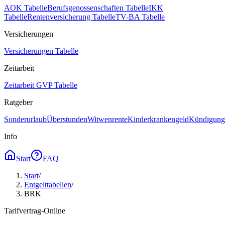
AOK Tabelle
Berufsgenossenschaften Tabelle
IKK
Tabelle
Rentenversicherung Tabelle
TV-BA Tabelle
Versicherungen
Versicherungen Tabelle
Zeitarbeit
Zeitarbeit GVP Tabelle
Ratgeber
Sonderurlaub
Überstunden
Witwenrente
Kinderkrankengeld
Kündigungs
Info
Start
FAQ
Start
/
Entgelttabellen
/
BRK
Tarifvertrag-Online