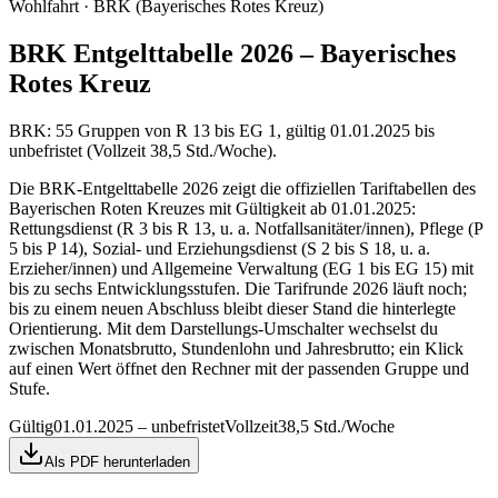
Wohlfahrt · BRK (Bayerisches Rotes Kreuz)
BRK Entgelttabelle 2026 – Bayerisches
Rotes Kreuz
BRK: 55 Gruppen von R 13 bis EG 1, gültig 01.01.2025 bis
unbefristet (Vollzeit 38,5 Std./Woche).
Die BRK-Entgelttabelle 2026 zeigt die offiziellen Tariftabellen des
Bayerischen Roten Kreuzes mit Gültigkeit ab 01.01.2025:
Rettungsdienst (R 3 bis R 13, u. a. Notfallsanitäter/innen), Pflege (P
5 bis P 14), Sozial- und Erziehungsdienst (S 2 bis S 18, u. a.
Erzieher/innen) und Allgemeine Verwaltung (EG 1 bis EG 15) mit
bis zu sechs Entwicklungsstufen. Die Tarifrunde 2026 läuft noch;
bis zu einem neuen Abschluss bleibt dieser Stand die hinterlegte
Orientierung. Mit dem Darstellungs-Umschalter wechselst du
zwischen Monatsbrutto, Stundenlohn und Jahresbrutto; ein Klick
auf einen Wert öffnet den Rechner mit der passenden Gruppe und
Stufe.
Gültig
01.01.2025 – unbefristet
Vollzeit
38,5 Std./Woche
Als PDF herunterladen