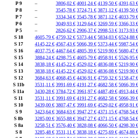
P 9
–
3806,02 €
4001,24 €
4139,50 €
4391,63 
P 8
–
3545,78 €
3724,71 €
3871,12 €
4139,50 
P 7
–
3334,34 €
3545,78 €
3871,12 €
4033,79 
P 6
–
3049,93 €
3129,64 €
3269,59 €
3366,33 
P 5
–
2826,62 €
2906,37 €
2998,53 €
3173,93 
S 18
4605,79 €
4759,32 €
5373,44 €
5834,03 €
6524,88 
S 17
4145,22 €
4567,43 €
5066,39 €
5373,44 €
5987,54 
S 16
4037,75 €
4467,64 €
4805,39 €
5219,90 €
5680,47 
S 15
3884,24 €
4298,75 €
4605,79 €
4958,91 €
5526,95 
S 14
3838,18 €
4145,22 €
4529,02 €
4836,08 €
5219,90 
S 13
3838,18 €
4145,22 €
4529,02 €
4836,08 €
5219,90 
S 12
3684,63 €
4068,45 €
4436,91 €
4759,32 €
5158,47 
S 11b
3531,11 €
3991,69 €
4191,27 €
4682,58 €
5066,39 
S 11a
3430,28 €
3784,72 €
3961,97 €
4487,49 €
4913,44 
S 11
3531,11 €
3991,69 €
4191,27 €
4682,58 €
5066,39 
S 10
3439,00 €
3807,47 €
3991,69 €
4529,02 €
4958,91 
S 9
3423,64 €
3684,63 €
3947,27 €
4371,15 €
4768,54 
S 8b
3285,00 €
3655,88 €
3947,27 €
4371,15 €
4768,54 
S 8a
3258,51 €
3576,40 €
3828,08 €
4066,50 €
4298,30 
S 8
3285,48 €
3531,11 €
3838,18 €
4275,69 €
4674,88 