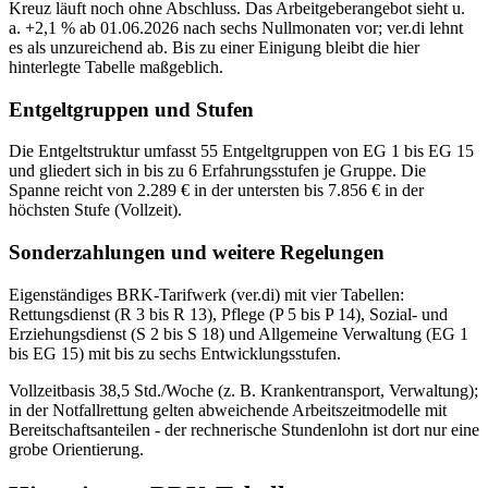
Kreuz läuft noch ohne Abschluss. Das Arbeitgeberangebot sieht u.
a. +2,1 % ab 01.06.2026 nach sechs Nullmonaten vor; ver.di lehnt
es als unzureichend ab. Bis zu einer Einigung bleibt die hier
hinterlegte Tabelle maßgeblich.
Entgeltgruppen und Stufen
Die Entgeltstruktur umfasst 55 Entgeltgruppen von EG 1 bis EG 15
und gliedert sich in bis zu 6 Erfahrungsstufen je Gruppe. Die
Spanne reicht von 2.289 € in der untersten bis 7.856 € in der
höchsten Stufe (Vollzeit).
Sonderzahlungen und weitere Regelungen
Eigenständiges BRK-Tarifwerk (ver.di) mit vier Tabellen:
Rettungsdienst (R 3 bis R 13), Pflege (P 5 bis P 14), Sozial- und
Erziehungsdienst (S 2 bis S 18) und Allgemeine Verwaltung (EG 1
bis EG 15) mit bis zu sechs Entwicklungsstufen.
Vollzeitbasis 38,5 Std./Woche (z. B. Krankentransport, Verwaltung);
in der Notfallrettung gelten abweichende Arbeitszeitmodelle mit
Bereitschaftsanteilen - der rechnerische Stundenlohn ist dort nur eine
grobe Orientierung.