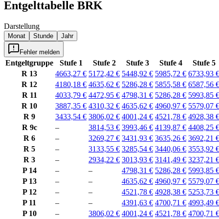
Entgelttabelle
BRK
Darstellung
Monat
Stunde
Jahr
Fehler melden
Entgeltgruppe
Stufe 1
Stufe 2
Stufe 3
Stufe 4
Stufe 5
R 13
4663,27 €
5172,42 €
5448,92 €
5985,72 €
6733,93 
R 12
4180,18 €
4635,62 €
5286,28 €
5855,58 €
6587,56 
R 11
4033,79 €
4472,95 €
4798,31 €
5286,28 €
5993,85 
R 10
3887,35 €
4310,32 €
4635,62 €
4960,97 €
5579,07 
R 9
3433,54 €
3806,02 €
4001,24 €
4521,78 €
4928,38 
R 9c
–
3814,53 €
3993,46 €
4139,87 €
4408,25 
R 6
–
3269,27 €
3431,93 €
3635,26 €
3692,21 
R 5
–
3133,55 €
3285,54 €
3440,06 €
3553,92 
R 3
–
2934,22 €
3013,93 €
3141,49 €
3237,21 
P 14
–
–
4798,31 €
5286,28 €
5993,85 
P 13
–
–
4635,62 €
4960,97 €
5579,07 
P 12
–
–
4521,78 €
4928,38 €
5253,73 
P 11
–
–
4391,63 €
4700,71 €
4993,49 
P 10
–
3806,02 €
4001,24 €
4521,78 €
4700,71 