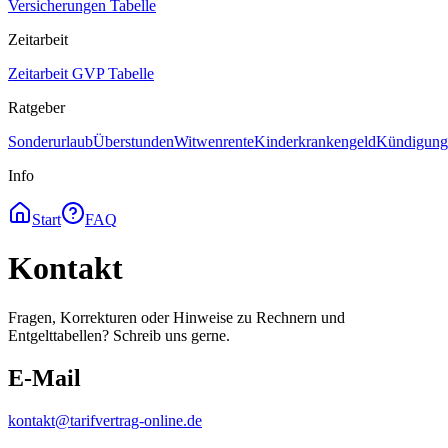
Versicherungen Tabelle
Zeitarbeit
Zeitarbeit GVP Tabelle
Ratgeber
Sonderurlaub
Überstunden
Witwenrente
Kinderkrankengeld
Kündigungs
Info
Start
FAQ
Kontakt
Fragen, Korrekturen oder Hinweise zu Rechnern und
Entgelttabellen? Schreib uns gerne.
E-Mail
kontakt@tarifvertrag-online.de