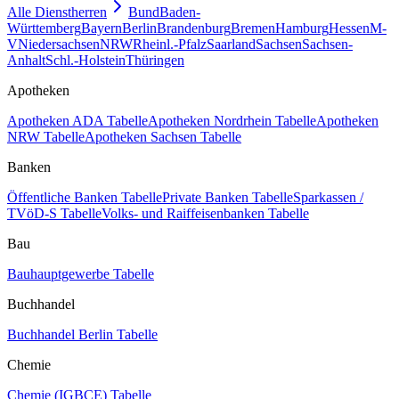
Alle Dienstherren
Bund
Baden-
Württemberg
Bayern
Berlin
Brandenburg
Bremen
Hamburg
Hessen
M-
V
Niedersachsen
NRW
Rheinl.-Pfalz
Saarland
Sachsen
Sachsen-
Anhalt
Schl.-Holstein
Thüringen
Apotheken
Apotheken ADA Tabelle
Apotheken Nordrhein Tabelle
Apotheken
NRW Tabelle
Apotheken Sachsen Tabelle
Banken
Öffentliche Banken Tabelle
Private Banken Tabelle
Sparkassen /
TVöD-S Tabelle
Volks- und Raiffeisenbanken Tabelle
Bau
Bauhauptgewerbe Tabelle
Buchhandel
Buchhandel Berlin Tabelle
Chemie
Chemie (IGBCE) Tabelle