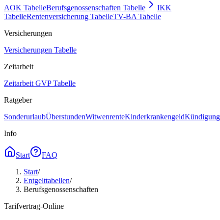
AOK Tabelle
Berufsgenossenschaften Tabelle
IKK
Tabelle
Rentenversicherung Tabelle
TV-BA Tabelle
Versicherungen
Versicherungen Tabelle
Zeitarbeit
Zeitarbeit GVP Tabelle
Ratgeber
Sonderurlaub
Überstunden
Witwenrente
Kinderkrankengeld
Kündigungs
Info
Start
FAQ
Start
/
Entgelttabellen
/
Berufsgenossenschaften
Tarifvertrag-Online