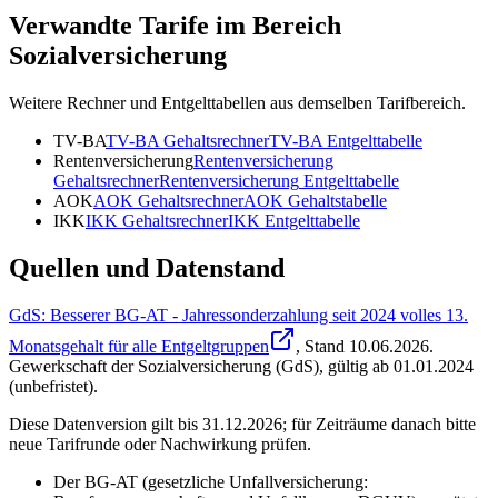
Verwandte Tarife im Bereich
Sozialversicherung
Weitere Rechner und Entgelttabellen aus demselben Tarifbereich.
TV-BA
TV-BA
Gehaltsrechner
TV-BA
Entgelttabelle
Rentenversicherung
Rentenversicherung
Gehaltsrechner
Rentenversicherung
Entgelttabelle
AOK
AOK
Gehaltsrechner
AOK
Gehaltstabelle
IKK
IKK
Gehaltsrechner
IKK
Entgelttabelle
Quellen und Datenstand
GdS: Besserer BG-AT - Jahressonderzahlung seit 2024 volles 13.
Monatsgehalt für alle Entgeltgruppen
, Stand
10.06.2026
.
Gewerkschaft der Sozialversicherung (GdS)
,
gültig ab 01.01.2024
(unbefristet)
.
Diese Datenversion gilt bis 31.12.2026; für Zeiträume danach bitte
neue Tarifrunde oder Nachwirkung prüfen.
Der BG-AT (gesetzliche Unfallversicherung: