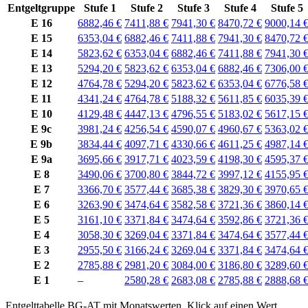
Entgeltgruppe
Stufe 1
Stufe 2
Stufe 3
Stufe 4
Stufe 5
E 16
6882,46 €
7411,88 €
7941,30 €
8470,72 €
9000,14 
E 15
6353,04 €
6882,46 €
7411,88 €
7941,30 €
8470,72 
E 14
5823,62 €
6353,04 €
6882,46 €
7411,88 €
7941,30 
E 13
5294,20 €
5823,62 €
6353,04 €
6882,46 €
7306,00 
E 12
4764,78 €
5294,20 €
5823,62 €
6353,04 €
6776,58 
E 11
4341,24 €
4764,78 €
5188,32 €
5611,85 €
6035,39 
E 10
4129,48 €
4447,13 €
4796,55 €
5183,02 €
5617,15 
E 9c
3981,24 €
4256,54 €
4590,07 €
4960,67 €
5363,02 
E 9b
3834,44 €
4097,71 €
4330,66 €
4611,25 €
4987,14 
E 9a
3695,66 €
3917,71 €
4023,59 €
4198,30 €
4595,37 
E 8
3490,06 €
3700,80 €
3844,72 €
3997,12 €
4155,95 
E 7
3366,70 €
3577,44 €
3685,38 €
3829,30 €
3970,65 
E 6
3263,90 €
3474,64 €
3582,58 €
3721,36 €
3860,14 
E 5
3161,10 €
3371,84 €
3474,64 €
3592,86 €
3721,36 
E 4
3058,30 €
3269,04 €
3371,84 €
3474,64 €
3577,44 
E 3
2955,50 €
3166,24 €
3269,04 €
3371,84 €
3474,64 
E 2
2785,88 €
2981,20 €
3084,00 €
3186,80 €
3289,60 
E 1
–
2580,28 €
2683,08 €
2785,88 €
2888,68 
Entgelttabelle
BG-AT
mit
Monatswerten
.
Klick auf einen Wert