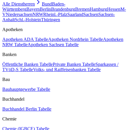
Alle Dienstherren
Bund
Baden-
Württemberg
Bayern
Berlin
Brandenburg
Bremen
Hamburg
Hessen
M-
V
Niedersachsen
NRW
Rheinl.-Pfalz
Saarland
Sachsen
Sachsen-
Anhalt
Schl.-Holstein
Thüringen
Apotheken
Apotheken ADA Tabelle
Apotheken Nordrhein Tabelle
Apotheken
NRW Tabelle
Apotheken Sachsen Tabelle
Banken
Öffentliche Banken Tabelle
Private Banken Tabelle
Sparkassen /
TVöD-S Tabelle
Volks- und Raiffeisenbanken Tabelle
Bau
Bauhauptgewerbe Tabelle
Buchhandel
Buchhandel Berlin Tabelle
Chemie
Chemie (IGBCE) Tabelle