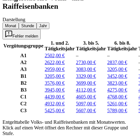
Raiffeisenbanken
Darstellung
Monat
Stunde
Jahr
Fehler melden
1. und 2.
3. bis 5.
6. bis 8.
Vergütungsgruppe
Tätigkeitsjahr
Tätigkeitsjahr
Tätigkeitsjahr
A1
2502,00 €
–
–
A2
2622,00 €
2730,00 €
2837,00 €
A3
2959,00 €
3083,00 €
3205,00 €
B1
3205,00 €
3329,00 €
3452,00 €
B2
3576,00 €
3699,00 €
3823,00 €
B3
3945,00 €
4112,00 €
4275,00 €
C1
4439,00 €
4605,00 €
4768,00 €
C2
4932,00 €
5097,00 €
5261,00 €
C3
5425,00 €
5607,00 €
5789,00 €
Entgelttabelle
Volks- und Raiffeisenbanken
mit
Monatswerten
.
Klick auf einen Wert öffnet den Rechner mit dieser Gruppe und
Stufe.