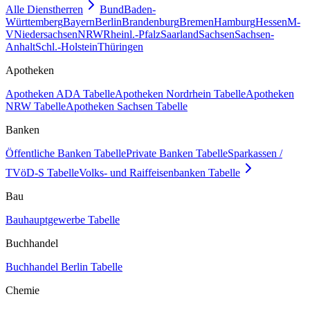
Alle Dienstherren
Bund
Baden-
Württemberg
Bayern
Berlin
Brandenburg
Bremen
Hamburg
Hessen
M-
V
Niedersachsen
NRW
Rheinl.-Pfalz
Saarland
Sachsen
Sachsen-
Anhalt
Schl.-Holstein
Thüringen
Apotheken
Apotheken ADA Tabelle
Apotheken Nordrhein Tabelle
Apotheken
NRW Tabelle
Apotheken Sachsen Tabelle
Banken
Öffentliche Banken Tabelle
Private Banken Tabelle
Sparkassen /
TVöD-S Tabelle
Volks- und Raiffeisenbanken Tabelle
Bau
Bauhauptgewerbe Tabelle
Buchhandel
Buchhandel Berlin Tabelle
Chemie