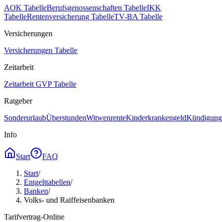
AOK Tabelle
Berufsgenossenschaften Tabelle
IKK
Tabelle
Rentenversicherung Tabelle
TV-BA Tabelle
Versicherungen
Versicherungen Tabelle
Zeitarbeit
Zeitarbeit GVP Tabelle
Ratgeber
Sonderurlaub
Überstunden
Witwenrente
Kinderkrankengeld
Kündigungs
Info
Start
FAQ
Start
/
Entgelttabellen
/
Banken
/
Volks- und Raiffeisenbanken
Tarifvertrag-Online