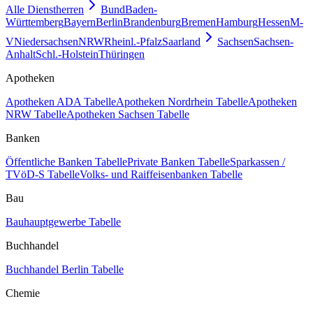
Alle Dienstherren
Bund
Baden-
Württemberg
Bayern
Berlin
Brandenburg
Bremen
Hamburg
Hessen
M-
V
Niedersachsen
NRW
Rheinl.-Pfalz
Saarland
Sachsen
Sachsen-
Anhalt
Schl.-Holstein
Thüringen
Apotheken
Apotheken ADA Tabelle
Apotheken Nordrhein Tabelle
Apotheken
NRW Tabelle
Apotheken Sachsen Tabelle
Banken
Öffentliche Banken Tabelle
Private Banken Tabelle
Sparkassen /
TVöD-S Tabelle
Volks- und Raiffeisenbanken Tabelle
Bau
Bauhauptgewerbe Tabelle
Buchhandel
Buchhandel Berlin Tabelle
Chemie