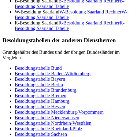
B-Besoldung Saarland
B-Besoldung Saarland
Rechner
B-
Besoldung Saarland
Tabelle
W-Besoldung Saarland
W-Besoldung Saarland
Rechner
W-
Besoldung Saarland
Tabelle
R-Besoldung Saarland
R-Besoldung Saarland
Rechner
R-
Besoldung Saarland
Tabelle
Besoldungstabellen der anderen Dienstherren
Grundgehälter des Bundes und der übrigen Bundesländer im
Vergleich.
Besoldungstabelle
Bund
Besoldungstabelle
Baden-Württemberg
Besoldungstabelle
Bayern
Besoldungstabelle
Berlin
Besoldungstabelle
Brandenburg
Besoldungstabelle
Bremen
Besoldungstabelle
Hamburg
Besoldungstabelle
Hessen
Besoldungstabelle
Mecklenburg-Vorpommern
Besoldungstabelle
Niedersachsen
Besoldungstabelle
Nordrhein-Westfalen
Besoldungstabelle
Rheinland-Pfalz
Besoldungstabelle
Sachsen