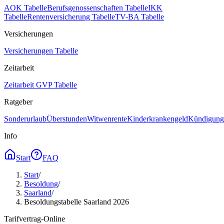
AOK Tabelle
Berufsgenossenschaften Tabelle
IKK
Tabelle
Rentenversicherung Tabelle
TV-BA Tabelle
Versicherungen
Versicherungen Tabelle
Zeitarbeit
Zeitarbeit GVP Tabelle
Ratgeber
Sonderurlaub
Überstunden
Witwenrente
Kinderkrankengeld
Kündigungs
Info
Start
FAQ
Start
/
Besoldung
/
Saarland
/
Besoldungstabelle Saarland 2026
Tarifvertrag-Online