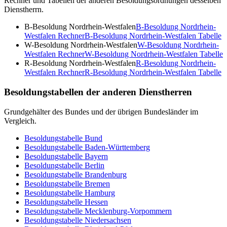
Rechner und Tabellen der anderen Besoldungsordnungen desselben
Dienstherrn.
B-Besoldung Nordrhein-Westfalen
B-Besoldung Nordrhein-
Westfalen
Rechner
B-Besoldung Nordrhein-Westfalen
Tabelle
W-Besoldung Nordrhein-Westfalen
W-Besoldung Nordrhein-
Westfalen
Rechner
W-Besoldung Nordrhein-Westfalen
Tabelle
R-Besoldung Nordrhein-Westfalen
R-Besoldung Nordrhein-
Westfalen
Rechner
R-Besoldung Nordrhein-Westfalen
Tabelle
Besoldungstabellen der anderen Dienstherren
Grundgehälter des Bundes und der übrigen Bundesländer im
Vergleich.
Besoldungstabelle
Bund
Besoldungstabelle
Baden-Württemberg
Besoldungstabelle
Bayern
Besoldungstabelle
Berlin
Besoldungstabelle
Brandenburg
Besoldungstabelle
Bremen
Besoldungstabelle
Hamburg
Besoldungstabelle
Hessen
Besoldungstabelle
Mecklenburg-Vorpommern
Besoldungstabelle
Niedersachsen