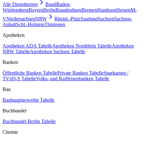
Alle Dienstherren
Bund
Baden-
Württemberg
Bayern
Berlin
Brandenburg
Bremen
Hamburg
Hessen
M-
V
Niedersachsen
NRW
Rheinl.-Pfalz
Saarland
Sachsen
Sachsen-
Anhalt
Schl.-Holstein
Thüringen
Apotheken
Apotheken ADA Tabelle
Apotheken Nordrhein Tabelle
Apotheken
NRW Tabelle
Apotheken Sachsen Tabelle
Banken
Öffentliche Banken Tabelle
Private Banken Tabelle
Sparkassen /
TVöD-S Tabelle
Volks- und Raiffeisenbanken Tabelle
Bau
Bauhauptgewerbe Tabelle
Buchhandel
Buchhandel Berlin Tabelle
Chemie