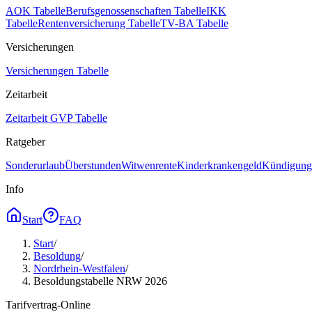
AOK Tabelle
Berufsgenossenschaften Tabelle
IKK
Tabelle
Rentenversicherung Tabelle
TV-BA Tabelle
Versicherungen
Versicherungen Tabelle
Zeitarbeit
Zeitarbeit GVP Tabelle
Ratgeber
Sonderurlaub
Überstunden
Witwenrente
Kinderkrankengeld
Kündigungs
Info
Start
FAQ
Start
/
Besoldung
/
Nordrhein-Westfalen
/
Besoldungstabelle NRW 2026
Tarifvertrag-Online