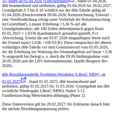
A), gültig ab 01.04.2026 (Entwurfsstand)
, Stand
01.04.2026
.
dbb beamtenbund und tarifunion
,
gültig 01.04.2026 bis 28.02.2027
.
Grundgehalt A 5 bis A 16 wörtlich aus der dbb-Tabelle gültig ab
01.04.2026 (Druckvermerk 09.06.2026; Kennzeichnung 'Entwurf -
eine Veröffentlichung erfolgt unter Vorbehalt der Bekanntmachung
im Gesetzblatt'). Lineare Erhöhung +3,36 % auf alle
Grundgehaltssätze; alle 100 Zellen deterministisch gegen Basis
01.02.2025 × 1,0336 (kaufmännisch gerundet) geprüft, 0 ct
Abweichung. Ersetzt die am 03.07.2026 eingepflegten Werte nach
der Formel max(×1,028; +100 EUR): Diese entsprachen der älteren
vorläufigen dbb-Tabelle vor dem Gesetzentwurf vom 05.05.2026,
der die Erhöhung zur Wahrung des Abstandsgebots auf linear +3,36
% umgestellt hat (belegt u. a. durch die DGB-Stellungnahme vom
20.05.2026 und die LBV-Informationsseite, Quelle lbesgnrw-lbv-
2026).
dbb Besoldungstabelle Nordrhein-Westfalen (LBesG NRW), ab
01.02.2025
, Stand
01.02.2025
.
dbb beamtenbund und
tarifunion
,
gültig 01.02.2025 bis 31.03.2026
.
Grundgehalt aus dbb
(wörtliche Wiedergabe LBesG NRW); Stufen 3-12.
Familienzuschlag Mietenstufen-abhängig (Phase 2).
Diese Datenversion gilt bis 28.02.2027; für Zeiträume danach bitte
die nächste Besoldungsanpassung prüfen.