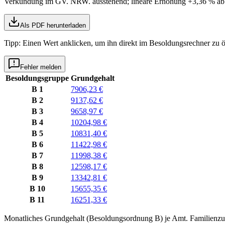
Verkündung im GV. NRW. ausstehend; lineare Erhöhung +3,36 % ab
Als PDF herunterladen
Tipp: Einen Wert anklicken, um ihn direkt im Besoldungsrechner zu ö
Fehler melden
Besoldungsgruppe
Grundgehalt
B 1
7906,23 €
B 2
9137,62 €
B 3
9658,97 €
B 4
10204,98 €
B 5
10831,40 €
B 6
11422,98 €
B 7
11998,38 €
B 8
12598,17 €
B 9
13342,81 €
B 10
15655,35 €
B 11
16251,33 €
Monatliches Grundgehalt (Besoldungsordnung
B
) je
Amt
. Familienzu