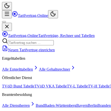
Tarifvertrag-Online
Tarifvertrag-Online
Tarifverträge, Rechner und Tabellen
Neuen Tarifvertrag einreichen
Entgelttabellen
Alle Entgelttabellen
Alle Gehaltsrechner
Öffentlicher Dienst
TVöD Bund Tabelle
TVöD VKA Tabelle
TV-L Tabelle
TV-H Tabelle
Beamtenbesoldung
Alle Dienstherren
Bund
Baden-Württemberg
Bayern
Berlin
Branden