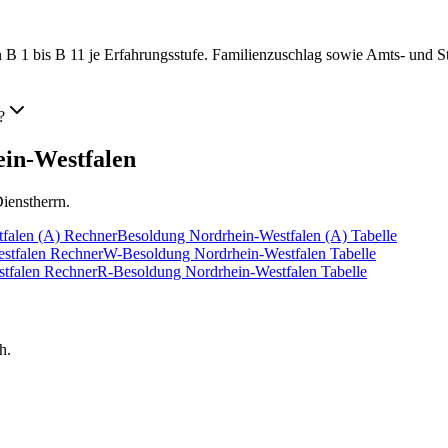
B 1 bis B 11 je Erfahrungsstufe. Familienzuschlag sowie Amts- und St
?
in-Westfalen
ienstherrn.
falen (A)
Rechner
Besoldung Nordrhein-Westfalen (A)
Tabelle
stfalen
Rechner
W-Besoldung Nordrhein-Westfalen
Tabelle
tfalen
Rechner
R-Besoldung Nordrhein-Westfalen
Tabelle
h.