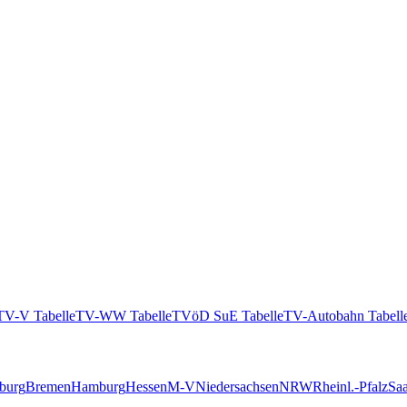
TV-V Tabelle
TV-WW Tabelle
TVöD SuE Tabelle
TV-Autobahn Tabell
burg
Bremen
Hamburg
Hessen
M-V
Niedersachsen
NRW
Rheinl.-Pfalz
Saa