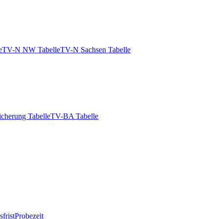
e
TV-N NW Tabelle
TV-N Sachsen Tabelle
icherung Tabelle
TV-BA Tabelle
frist
Probezeit