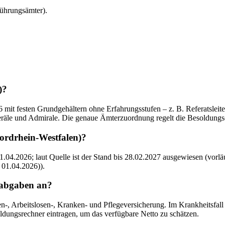
ührungsämter).
)?
t festen Grundgehältern ohne Erfahrungsstufen – z. B. Referatsleiter 
neräle und Admirale. Die genaue Ämterzuordnung regelt die Besoldungs
Nordrhein-Westfalen)?
1.04.2026; laut Quelle ist der Stand bis 28.02.2027 ausgewiesen (vo
01.04.2026)).
labgaben an?
, Arbeitslosen-, Kranken- und Pflegeversicherung. Im Krankheitsfall gr
ldungsrechner eintragen, um das verfügbare Netto zu schätzen.