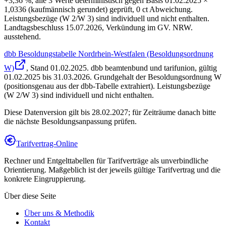
+3,36 %; alle 3 Werte deterministisch gegen Basis 01.02.2025 ×
1,0336 (kaufmännisch gerundet) geprüft, 0 ct Abweichung.
Leistungsbezüge (W 2/W 3) sind individuell und nicht enthalten.
Landtagsbeschluss 15.07.2026, Verkündung im GV. NRW.
ausstehend.
dbb Besoldungstabelle Nordrhein-Westfalen (Besoldungsordnung
W)
, Stand
01.02.2025
.
dbb beamtenbund und tarifunion
,
gültig
01.02.2025 bis 31.03.2026
.
Grundgehalt der Besoldungsordnung W
(positionsgenau aus der dbb-Tabelle extrahiert). Leistungsbezüge
(W 2/W 3) sind individuell und nicht enthalten.
Diese Datenversion gilt bis 28.02.2027; für Zeiträume danach bitte
die nächste Besoldungsanpassung prüfen.
Tarifvertrag-Online
Rechner und Entgelttabellen für Tarifverträge als unverbindliche
Orientierung. Maßgeblich ist der jeweils gültige Tarifvertrag und die
konkrete Eingruppierung.
Über diese Seite
Über uns & Methodik
Kontakt