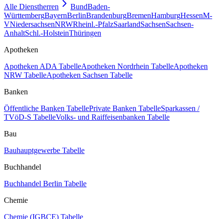
Alle Dienstherren
Bund
Baden-
Württemberg
Bayern
Berlin
Brandenburg
Bremen
Hamburg
Hessen
M-
V
Niedersachsen
NRW
Rheinl.-Pfalz
Saarland
Sachsen
Sachsen-
Anhalt
Schl.-Holstein
Thüringen
Apotheken
Apotheken ADA Tabelle
Apotheken Nordrhein Tabelle
Apotheken
NRW Tabelle
Apotheken Sachsen Tabelle
Banken
Öffentliche Banken Tabelle
Private Banken Tabelle
Sparkassen /
TVöD-S Tabelle
Volks- und Raiffeisenbanken Tabelle
Bau
Bauhauptgewerbe Tabelle
Buchhandel
Buchhandel Berlin Tabelle
Chemie
Chemie (IGBCE) Tabelle