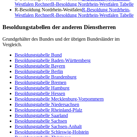
Westfalen
Rechner
B-Besoldung Nordrhein-Westfalen
Tabelle
R-Besoldung Nordrhein-Westfalen
R-Besoldung Nordrhein-
Westfalen
Rechner
R-Besoldung Nordrhein-Westfalen
Tabelle
Besoldungstabellen der anderen Dienstherren
Grundgehälter des Bundes und der übrigen Bundesländer im
Vergleich.
Besoldungstabelle
Bund
Besoldungstabelle
Baden-Württemberg
Besoldungstabelle
Bayern
Besoldungstabelle
Berlin
Besoldungstabelle
Brandenburg
Besoldungstabelle
Bremen
Besoldungstabelle
Hamburg
Besoldungstabelle
Hessen
Besoldungstabelle
Mecklenburg-Vorpommern
Besoldungstabelle
Niedersachsen
Besoldungstabelle
Rheinland-Pfalz
Besoldungstabelle
Saarland
Besoldungstabelle
Sachsen
Besoldungstabelle
Sachsen-Anhalt
Besoldungstabelle
Schleswig-Holstein