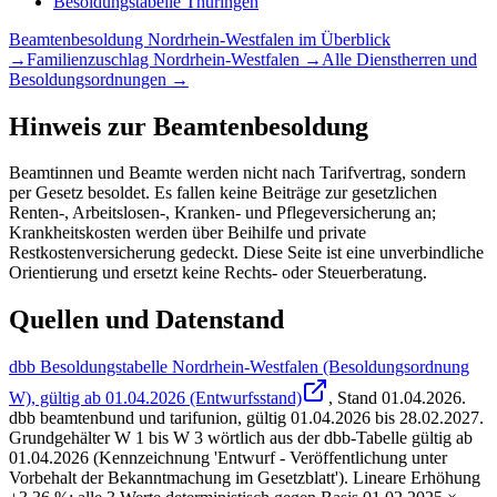
Besoldungstabelle
Thüringen
Beamtenbesoldung
Nordrhein-Westfalen
im Überblick
→
Familienzuschlag
Nordrhein-Westfalen
→
Alle Dienstherren und
Besoldungsordnungen →
Hinweis zur Beamtenbesoldung
Beamtinnen und Beamte werden nicht nach Tarifvertrag, sondern
per Gesetz besoldet. Es fallen keine Beiträge zur gesetzlichen
Renten-, Arbeitslosen-, Kranken- und Pflegeversicherung an;
Krankheitskosten werden über Beihilfe und private
Restkostenversicherung gedeckt. Diese Seite ist eine unverbindliche
Orientierung und ersetzt keine Rechts- oder Steuerberatung.
Quellen und Datenstand
dbb Besoldungstabelle Nordrhein-Westfalen (Besoldungsordnung
W), gültig ab 01.04.2026 (Entwurfsstand)
, Stand
01.04.2026
.
dbb beamtenbund und tarifunion
,
gültig 01.04.2026 bis 28.02.2027
.
Grundgehälter W 1 bis W 3 wörtlich aus der dbb-Tabelle gültig ab
01.04.2026 (Kennzeichnung 'Entwurf - Veröffentlichung unter
Vorbehalt der Bekanntmachung im Gesetzblatt'). Lineare Erhöhung