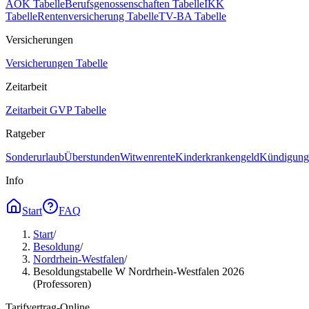
AOK Tabelle
Berufsgenossenschaften Tabelle
IKK
Tabelle
Rentenversicherung Tabelle
TV-BA Tabelle
Versicherungen
Versicherungen Tabelle
Zeitarbeit
Zeitarbeit GVP Tabelle
Ratgeber
Sonderurlaub
Überstunden
Witwenrente
Kinderkrankengeld
Kündigungs
Info
Start
FAQ
Start
/
Besoldung
/
Nordrhein-Westfalen
/
Besoldungstabelle W Nordrhein-Westfalen 2026
(Professoren)
Tarifvertrag-Online