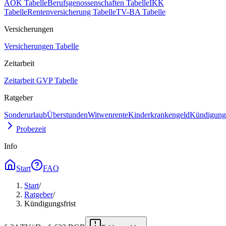
AOK Tabelle
Berufsgenossenschaften Tabelle
IKK
Tabelle
Rentenversicherung Tabelle
TV-BA Tabelle
Versicherungen
Versicherungen Tabelle
Zeitarbeit
Zeitarbeit GVP Tabelle
Ratgeber
Sonderurlaub
Überstunden
Witwenrente
Kinderkrankengeld
Kündigungs
Probezeit
Info
Start
FAQ
Start
/
Ratgeber
/
Kündigungsfrist