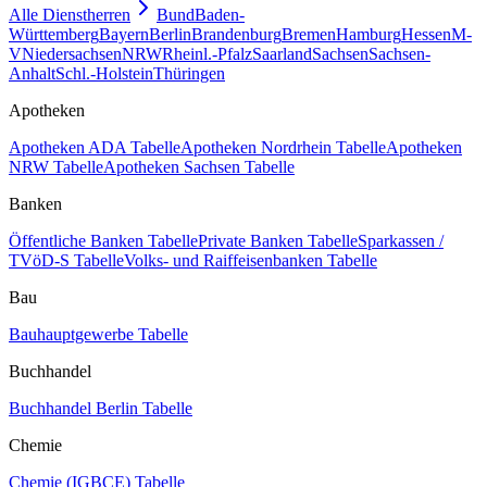
Alle Dienstherren
Bund
Baden-
Württemberg
Bayern
Berlin
Brandenburg
Bremen
Hamburg
Hessen
M-
V
Niedersachsen
NRW
Rheinl.-Pfalz
Saarland
Sachsen
Sachsen-
Anhalt
Schl.-Holstein
Thüringen
Apotheken
Apotheken ADA Tabelle
Apotheken Nordrhein Tabelle
Apotheken
NRW Tabelle
Apotheken Sachsen Tabelle
Banken
Öffentliche Banken Tabelle
Private Banken Tabelle
Sparkassen /
TVöD-S Tabelle
Volks- und Raiffeisenbanken Tabelle
Bau
Bauhauptgewerbe Tabelle
Buchhandel
Buchhandel Berlin Tabelle
Chemie
Chemie (IGBCE) Tabelle