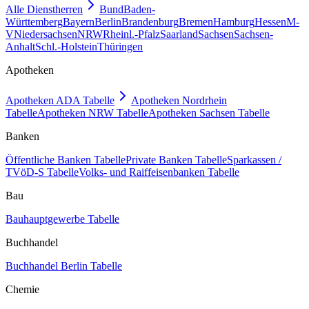
Alle Dienstherren
Bund
Baden-
Württemberg
Bayern
Berlin
Brandenburg
Bremen
Hamburg
Hessen
M-
V
Niedersachsen
NRW
Rheinl.-Pfalz
Saarland
Sachsen
Sachsen-
Anhalt
Schl.-Holstein
Thüringen
Apotheken
Apotheken ADA Tabelle
Apotheken Nordrhein
Tabelle
Apotheken NRW Tabelle
Apotheken Sachsen Tabelle
Banken
Öffentliche Banken Tabelle
Private Banken Tabelle
Sparkassen /
TVöD-S Tabelle
Volks- und Raiffeisenbanken Tabelle
Bau
Bauhauptgewerbe Tabelle
Buchhandel
Buchhandel Berlin Tabelle
Chemie