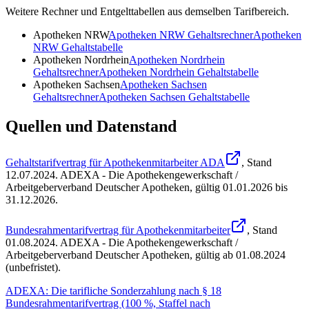
Weitere Rechner und Entgelttabellen aus demselben Tarifbereich.
Apotheken NRW
Apotheken NRW
Gehaltsrechner
Apotheken
NRW
Gehaltstabelle
Apotheken Nordrhein
Apotheken Nordrhein
Gehaltsrechner
Apotheken Nordrhein
Gehaltstabelle
Apotheken Sachsen
Apotheken Sachsen
Gehaltsrechner
Apotheken Sachsen
Gehaltstabelle
Quellen und Datenstand
Gehaltstarifvertrag für Apothekenmitarbeiter ADA
, Stand
12.07.2024
.
ADEXA - Die Apothekengewerkschaft /
Arbeitgeberverband Deutscher Apotheken
,
gültig 01.01.2026 bis
31.12.2026
.
Bundesrahmentarifvertrag für Apothekenmitarbeiter
, Stand
01.08.2024
.
ADEXA - Die Apothekengewerkschaft /
Arbeitgeberverband Deutscher Apotheken
,
gültig ab 01.08.2024
(unbefristet)
.
ADEXA: Die tarifliche Sonderzahlung nach § 18
Bundesrahmentarifvertrag (100 %, Staffel nach