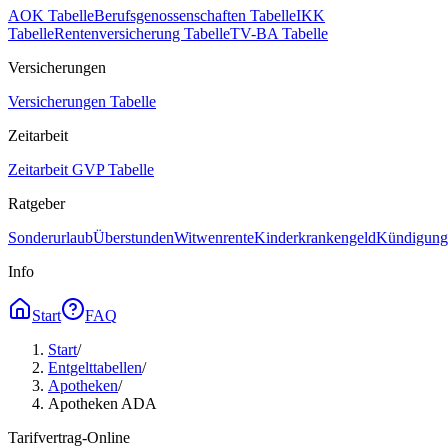
AOK Tabelle
Berufsgenossenschaften Tabelle
IKK
Tabelle
Rentenversicherung Tabelle
TV-BA Tabelle
Versicherungen
Versicherungen Tabelle
Zeitarbeit
Zeitarbeit GVP Tabelle
Ratgeber
Sonderurlaub
Überstunden
Witwenrente
Kinderkrankengeld
Kündigungs
Info
Start
FAQ
Start
/
Entgelttabellen
/
Apotheken
/
Apotheken ADA
Tarifvertrag-Online