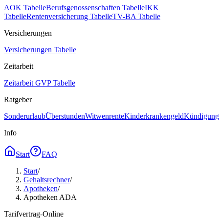
AOK Tabelle
Berufsgenossenschaften Tabelle
IKK
Tabelle
Rentenversicherung Tabelle
TV-BA Tabelle
Versicherungen
Versicherungen Tabelle
Zeitarbeit
Zeitarbeit GVP Tabelle
Ratgeber
Sonderurlaub
Überstunden
Witwenrente
Kinderkrankengeld
Kündigungs
Info
Start
FAQ
Start
/
Gehaltsrechner
/
Apotheken
/
Apotheken ADA
Tarifvertrag-Online