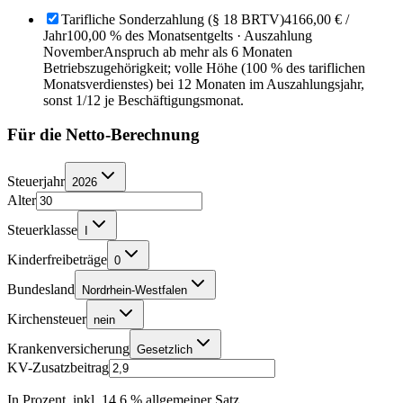
Tarifliche Sonderzahlung (§ 18 BRTV)
4166,00 €
/
Jahr
100,00 % des Monatsentgelts · Auszahlung
November
Anspruch ab mehr als 6 Monaten
Betriebszugehörigkeit; volle Höhe (100 % des tariflichen
Monatsverdienstes) bei 12 Monaten im Auszahlungsjahr,
sonst 1/12 je Beschäftigungsmonat.
Für die Netto-Berechnung
Steuerjahr
2026
Alter
Steuerklasse
I
Kinderfreibeträge
0
Bundesland
Nordrhein-Westfalen
Kirchensteuer
nein
Krankenversicherung
Gesetzlich
KV-Zusatzbeitrag
In Prozent, inkl. 14,6 % allgemeiner Satz.