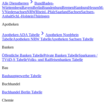
Alle Dienstherren
Bund
Baden-
Württemberg
Bayern
Berlin
Brandenburg
Bremen
Hamburg
Hessen
M-
V
Niedersachsen
NRW
Rheinl.-Pfalz
Saarland
Sachsen
Sachsen-
Anhalt
Schl.-Holstein
Thüringen
Apotheken
Apotheken ADA Tabelle
Apotheken Nordrhein
Tabelle
Apotheken NRW Tabelle
Apotheken Sachsen Tabelle
Banken
Öffentliche Banken Tabelle
Private Banken Tabelle
Sparkassen /
TVöD-S Tabelle
Volks- und Raiffeisenbanken Tabelle
Bau
Bauhauptgewerbe Tabelle
Buchhandel
Buchhandel Berlin Tabelle
Chemie