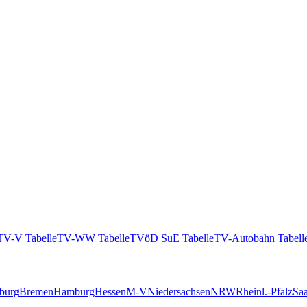
TV-V Tabelle
TV-WW Tabelle
TVöD SuE Tabelle
TV-Autobahn Tabell
burg
Bremen
Hamburg
Hessen
M-V
Niedersachsen
NRW
Rheinl.-Pfalz
Saa