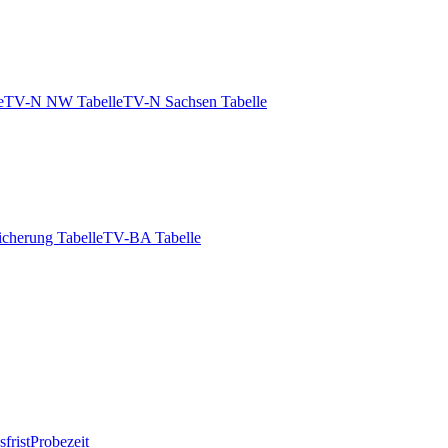
e
TV-N NW Tabelle
TV-N Sachsen Tabelle
icherung Tabelle
TV-BA Tabelle
frist
Probezeit