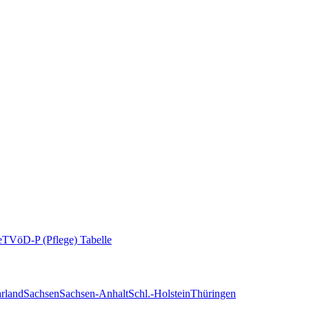
e
TVöD-P (Pflege) Tabelle
rland
Sachsen
Sachsen-Anhalt
Schl.-Holstein
Thüringen