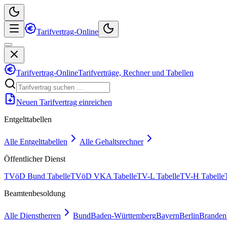
Tarifvertrag-Online
Tarifvertrag-Online
Tarifverträge, Rechner und Tabellen
Neuen Tarifvertrag einreichen
Entgelttabellen
Alle Entgelttabellen
Alle Gehaltsrechner
Öffentlicher Dienst
TVöD Bund Tabelle
TVöD VKA Tabelle
TV-L Tabelle
TV-H Tabelle
Beamtenbesoldung
Alle Dienstherren
Bund
Baden-Württemberg
Bayern
Berlin
Branden