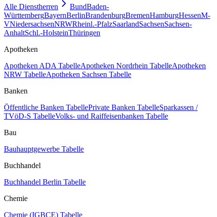
Alle Dienstherren
Bund
Baden-
Württemberg
Bayern
Berlin
Brandenburg
Bremen
Hamburg
Hessen
M-
V
Niedersachsen
NRW
Rheinl.-Pfalz
Saarland
Sachsen
Sachsen-
Anhalt
Schl.-Holstein
Thüringen
Apotheken
Apotheken ADA Tabelle
Apotheken Nordrhein Tabelle
Apotheken
NRW Tabelle
Apotheken Sachsen Tabelle
Banken
Öffentliche Banken Tabelle
Private Banken Tabelle
Sparkassen /
TVöD-S Tabelle
Volks- und Raiffeisenbanken Tabelle
Bau
Bauhauptgewerbe Tabelle
Buchhandel
Buchhandel Berlin Tabelle
Chemie
Chemie (IGBCE) Tabelle