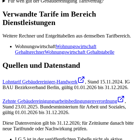
Für wen gilt der Gebäudereinigung Tarifvertrag?
Verwandte Tarife im Bereich
Dienstleistungen
Weitere Rechner und Entgelttabellen aus demselben Tarifbereich.
Wohnungswirtschaft
Wohnungswirtschaft
Gehaltsrechner
Wohnungswirtschaft
Gehaltstabelle
Quellen und Datenstand
Lohntarif Gebäudereiniger-Handwerk
, Stand
15.11.2024
.
IG
BAU Bezirksverband Berlin
,
gültig 01.01.2026 bis 31.12.2026
.
Zehnte Gebäudereinigungsarbeitsbedingungenverordnung
,
Stand
23.01.2025
.
Bundesministerium für Arbeit und Soziales
,
gültig 01.01.2026 bis 31.12.2026
.
Diese Datenversion gilt bis 31.12.2026; für Zeiträume danach bitte
neue Tarifrunde oder Nachwirkung prüfen.
LG 5 ist in der veröffentlichten Tabelle nicht als aktive