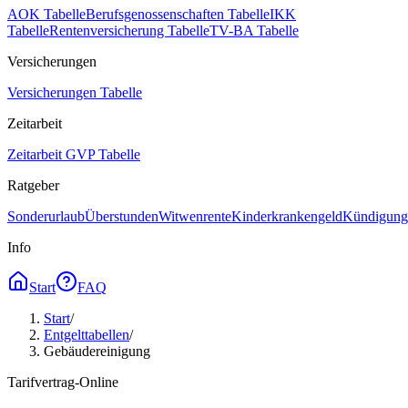
AOK Tabelle
Berufsgenossenschaften Tabelle
IKK
Tabelle
Rentenversicherung Tabelle
TV-BA Tabelle
Versicherungen
Versicherungen Tabelle
Zeitarbeit
Zeitarbeit GVP Tabelle
Ratgeber
Sonderurlaub
Überstunden
Witwenrente
Kinderkrankengeld
Kündigungs
Info
Start
FAQ
Start
/
Entgelttabellen
/
Gebäudereinigung
Tarifvertrag-Online