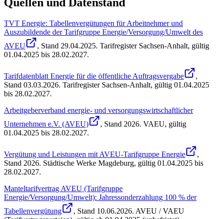
Quellen und Datenstand
TVT Energie: Tabellenvergütungen für Arbeitnehmer und
Auszubildende der Tarifgruppe Energie/Versorgung/Umwelt des
AVEU
, Stand
29.04.2025
.
Tarifregister Sachsen-Anhalt
,
gültig
01.04.2025 bis 28.02.2027
.
Tarifdatenblatt Energie für die öffentliche Auftragsvergabe
,
Stand
03.03.2026
.
Tarifregister Sachsen-Anhalt
,
gültig 01.04.2025
bis 28.02.2027
.
Arbeitgeberverband energie- und versorgungswirtschaftlicher
Unternehmen e.V. (AVEU)
, Stand
2026
.
VAEU
,
gültig
01.04.2025 bis 28.02.2027
.
Vergütung und Leistungen mit AVEU-Tarifgruppe Energie
,
Stand
2026
.
Städtische Werke Magdeburg
,
gültig 01.04.2025 bis
28.02.2027
.
Manteltarifvertrag AVEU (Tarifgruppe
Energie/Versorgung/Umwelt): Jahressonderzahlung 100 % der
Tabellenvergütung
, Stand
10.06.2026
.
AVEU / VAEU