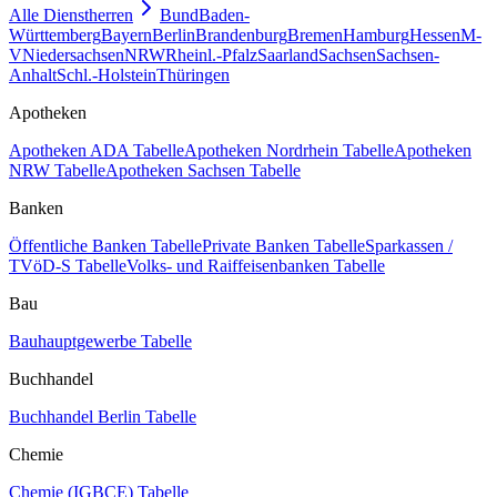
Alle Dienstherren
Bund
Baden-
Württemberg
Bayern
Berlin
Brandenburg
Bremen
Hamburg
Hessen
M-
V
Niedersachsen
NRW
Rheinl.-Pfalz
Saarland
Sachsen
Sachsen-
Anhalt
Schl.-Holstein
Thüringen
Apotheken
Apotheken ADA Tabelle
Apotheken Nordrhein Tabelle
Apotheken
NRW Tabelle
Apotheken Sachsen Tabelle
Banken
Öffentliche Banken Tabelle
Private Banken Tabelle
Sparkassen /
TVöD-S Tabelle
Volks- und Raiffeisenbanken Tabelle
Bau
Bauhauptgewerbe Tabelle
Buchhandel
Buchhandel Berlin Tabelle
Chemie
Chemie (IGBCE) Tabelle