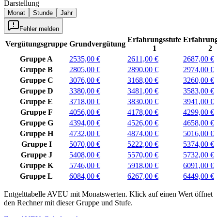
Darstellung
Monat
Stunde
Jahr
Fehler melden
Erfahrungsstufe
Erfahrung
Vergütungsgruppe
Grundvergütung
1
2
Gruppe A
2535,00 €
2611,00 €
2687,00 €
Gruppe B
2805,00 €
2890,00 €
2974,00 €
Gruppe C
3076,00 €
3168,00 €
3260,00 €
Gruppe D
3380,00 €
3481,00 €
3583,00 €
Gruppe E
3718,00 €
3830,00 €
3941,00 €
Gruppe F
4056,00 €
4178,00 €
4299,00 €
Gruppe G
4394,00 €
4526,00 €
4658,00 €
Gruppe H
4732,00 €
4874,00 €
5016,00 €
Gruppe I
5070,00 €
5222,00 €
5374,00 €
Gruppe J
5408,00 €
5570,00 €
5732,00 €
Gruppe K
5746,00 €
5918,00 €
6091,00 €
Gruppe L
6084,00 €
6267,00 €
6449,00 €
Entgelttabelle
AVEU
mit
Monatswerten
.
Klick auf einen Wert öffnet
den Rechner mit dieser Gruppe und Stufe.