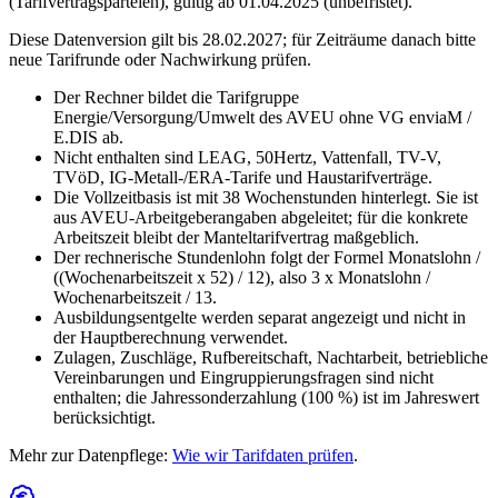
(Tarifvertragsparteien)
,
gültig ab 01.04.2025 (unbefristet)
.
Diese Datenversion gilt bis 28.02.2027; für Zeiträume danach bitte
neue Tarifrunde oder Nachwirkung prüfen.
Der Rechner bildet die Tarifgruppe
Energie/Versorgung/Umwelt des AVEU ohne VG enviaM /
E.DIS ab.
Nicht enthalten sind LEAG, 50Hertz, Vattenfall, TV-V,
TVöD, IG-Metall-/ERA-Tarife und Haustarifverträge.
Die Vollzeitbasis ist mit 38 Wochenstunden hinterlegt. Sie ist
aus AVEU-Arbeitgeberangaben abgeleitet; für die konkrete
Arbeitszeit bleibt der Manteltarifvertrag maßgeblich.
Der rechnerische Stundenlohn folgt der Formel Monatslohn /
((Wochenarbeitszeit x 52) / 12), also 3 x Monatslohn /
Wochenarbeitszeit / 13.
Ausbildungsentgelte werden separat angezeigt und nicht in
der Hauptberechnung verwendet.
Zulagen, Zuschläge, Rufbereitschaft, Nachtarbeit, betriebliche
Vereinbarungen und Eingruppierungsfragen sind nicht
enthalten; die Jahressonderzahlung (100 %) ist im Jahreswert
berücksichtigt.
Mehr zur Datenpflege:
Wie wir Tarifdaten prüfen
.