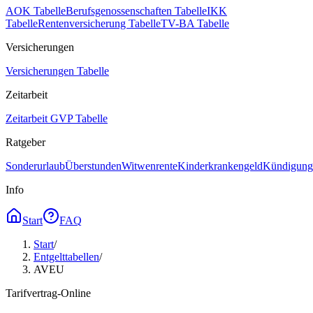
AOK Tabelle
Berufsgenossenschaften Tabelle
IKK
Tabelle
Rentenversicherung Tabelle
TV-BA Tabelle
Versicherungen
Versicherungen Tabelle
Zeitarbeit
Zeitarbeit GVP Tabelle
Ratgeber
Sonderurlaub
Überstunden
Witwenrente
Kinderkrankengeld
Kündigungs
Info
Start
FAQ
Start
/
Entgelttabellen
/
AVEU
Tarifvertrag-Online