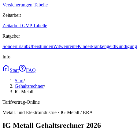
Versicherungen Tabelle
Zeitarbeit
Zeitarbeit GVP Tabelle
Ratgeber
Sonderurlaub
Überstunden
Witwenrente
Kinderkrankengeld
Kündigungs
Info
Start
FAQ
Start
/
Gehaltsrechner
/
IG Metall
Tarifvertrag-Online
Metall- und Elektroindustrie · IG Metall / ERA
IG Metall Gehaltsrechner 2026