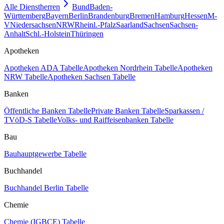
Alle Dienstherren
Bund
Baden-
Württemberg
Bayern
Berlin
Brandenburg
Bremen
Hamburg
Hessen
M-
V
Niedersachsen
NRW
Rheinl.-Pfalz
Saarland
Sachsen
Sachsen-
Anhalt
Schl.-Holstein
Thüringen
Apotheken
Apotheken ADA Tabelle
Apotheken Nordrhein Tabelle
Apotheken
NRW Tabelle
Apotheken Sachsen Tabelle
Banken
Öffentliche Banken Tabelle
Private Banken Tabelle
Sparkassen /
TVöD-S Tabelle
Volks- und Raiffeisenbanken Tabelle
Bau
Bauhauptgewerbe Tabelle
Buchhandel
Buchhandel Berlin Tabelle
Chemie
Chemie (IGBCE) Tabelle