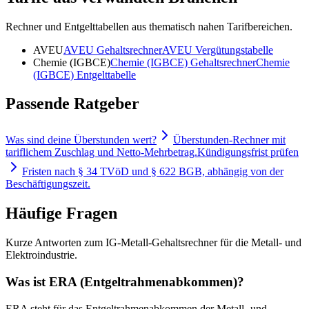
Rechner und Entgelttabellen aus thematisch nahen Tarifbereichen.
AVEU
AVEU
Gehaltsrechner
AVEU
Vergütungstabelle
Chemie (IGBCE)
Chemie (IGBCE)
Gehaltsrechner
Chemie
(IGBCE)
Entgelttabelle
Passende Ratgeber
Was sind deine Überstunden wert?
Überstunden-Rechner mit
tariflichem Zuschlag und Netto-Mehrbetrag.
Kündigungsfrist prüfen
Fristen nach § 34 TVöD und § 622 BGB, abhängig von der
Beschäftigungszeit.
Häufige Fragen
Kurze Antworten zum IG-Metall-Gehaltsrechner für die Metall- und
Elektroindustrie.
Was ist ERA (Entgeltrahmenabkommen)?
ERA steht für das Entgeltrahmenabkommen der Metall- und