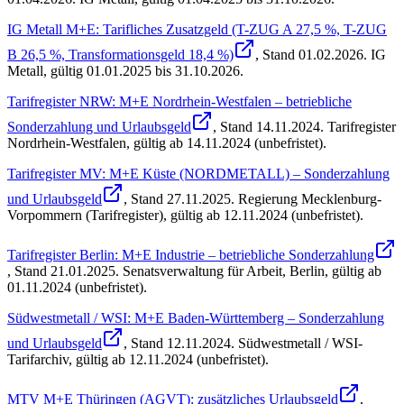
IG Metall M+E: Tarifliches Zusatzgeld (T-ZUG A 27,5 %, T-ZUG
B 26,5 %, Transformationsgeld 18,4 %)
, Stand
01.02.2026
.
IG
Metall
,
gültig 01.01.2025 bis 31.10.2026
.
Tarifregister NRW: M+E Nordrhein-Westfalen – betriebliche
Sonderzahlung und Urlaubsgeld
, Stand
14.11.2024
.
Tarifregister
Nordrhein-Westfalen
,
gültig ab 14.11.2024 (unbefristet)
.
Tarifregister MV: M+E Küste (NORDMETALL) – Sonderzahlung
und Urlaubsgeld
, Stand
27.11.2025
.
Regierung Mecklenburg-
Vorpommern (Tarifregister)
,
gültig ab 12.11.2024 (unbefristet)
.
Tarifregister Berlin: M+E Industrie – betriebliche Sonderzahlung
, Stand
21.01.2025
.
Senatsverwaltung für Arbeit, Berlin
,
gültig ab
01.11.2024 (unbefristet)
.
Südwestmetall / WSI: M+E Baden-Württemberg – Sonderzahlung
und Urlaubsgeld
, Stand
12.11.2024
.
Südwestmetall / WSI-
Tarifarchiv
,
gültig ab 12.11.2024 (unbefristet)
.
MTV M+E Thüringen (AGVT): zusätzliches Urlaubsgeld
,