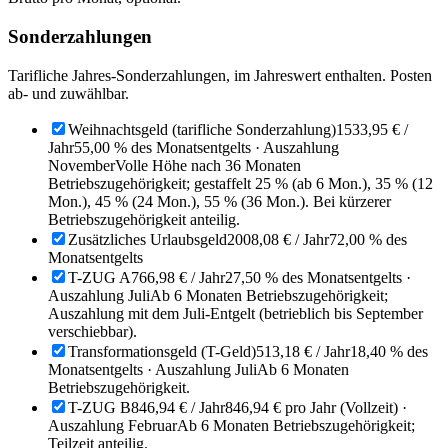
Sonderzahlungen
Tarifliche Jahres-Sonderzahlungen, im Jahreswert enthalten. Posten
ab- und zuwählbar.
Weihnachtsgeld (tarifliche Sonderzahlung)
1533,95 €
/
Jahr
55,00 % des Monatsentgelts · Auszahlung
November
Volle Höhe nach 36 Monaten
Betriebszugehörigkeit; gestaffelt 25 % (ab 6 Mon.), 35 % (12
Mon.), 45 % (24 Mon.), 55 % (36 Mon.). Bei kürzerer
Betriebszugehörigkeit anteilig.
Zusätzliches Urlaubsgeld
2008,08 €
/ Jahr
72,00 % des
Monatsentgelts
T-ZUG A
766,98 €
/ Jahr
27,50 % des Monatsentgelts ·
Auszahlung Juli
Ab 6 Monaten Betriebszugehörigkeit;
Auszahlung mit dem Juli-Entgelt (betrieblich bis September
verschiebbar).
Transformationsgeld (T-Geld)
513,18 €
/ Jahr
18,40 % des
Monatsentgelts · Auszahlung Juli
Ab 6 Monaten
Betriebszugehörigkeit.
T-ZUG B
846,94 €
/ Jahr
846,94 € pro Jahr (Vollzeit) ·
Auszahlung Februar
Ab 6 Monaten Betriebszugehörigkeit;
Teilzeit anteilig.