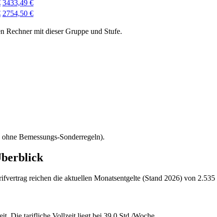
€
3433,49 €
€
2754,50 €
en Rechner mit dieser Gruppe und Stufe.
t, ohne Bemessungs-Sonderregeln).
Überblick
ertrag reichen die aktuellen Monatsentgelte (Stand 2026) von 2.535 €
t. Die tarifliche Vollzeit liegt bei 39,0 Std./Woche.