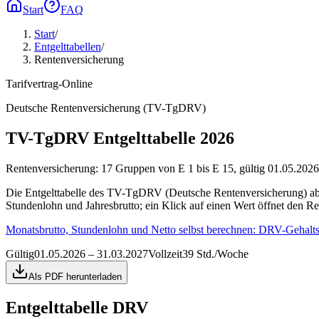
Start
FAQ
Start
/
Entgelttabellen
/
Rentenversicherung
Tarifvertrag-Online
Deutsche Rentenversicherung (TV-TgDRV)
TV-TgDRV Entgelttabelle 2026
Rentenversicherung: 17 Gruppen von E 1 bis E 15, gültig 01.05.2026 
Die Entgelttabelle des TV-TgDRV (Deutsche Rentenversicherung) ab 0
Stundenlohn und Jahresbrutto; ein Klick auf einen Wert öffnet den R
Monatsbrutto, Stundenlohn und Netto selbst berechnen:
DRV-Gehalts
Gültig
01.05.2026 – 31.03.2027
Vollzeit
39 Std./Woche
Als PDF herunterladen
Entgelttabelle
DRV