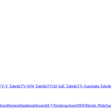
TV-V Tabelle
TV-WW Tabelle
TVöD SuE Tabelle
TV-Autobahn Tabell
burg
Bremen
Hamburg
Hessen
M-V
Niedersachsen
NRW
Rheinl.-Pfalz
Saa