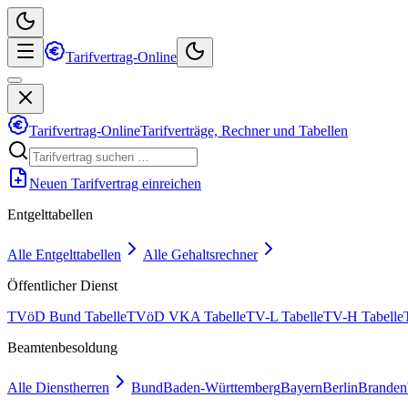
Tarifvertrag-Online
Tarifvertrag-Online
Tarifverträge, Rechner und Tabellen
Neuen Tarifvertrag einreichen
Entgelttabellen
Alle Entgelttabellen
Alle Gehaltsrechner
Öffentlicher Dienst
TVöD Bund Tabelle
TVöD VKA Tabelle
TV-L Tabelle
TV-H Tabelle
Beamtenbesoldung
Alle Dienstherren
Bund
Baden-Württemberg
Bayern
Berlin
Branden