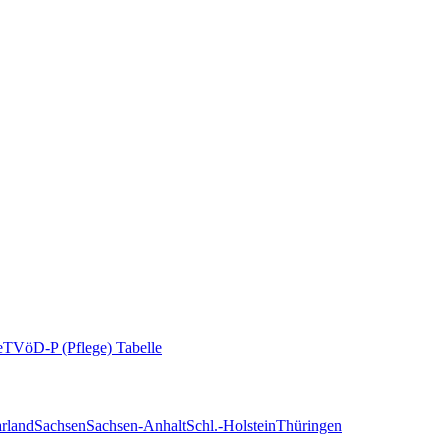
e
TVöD-P (Pflege) Tabelle
rland
Sachsen
Sachsen-Anhalt
Schl.-Holstein
Thüringen