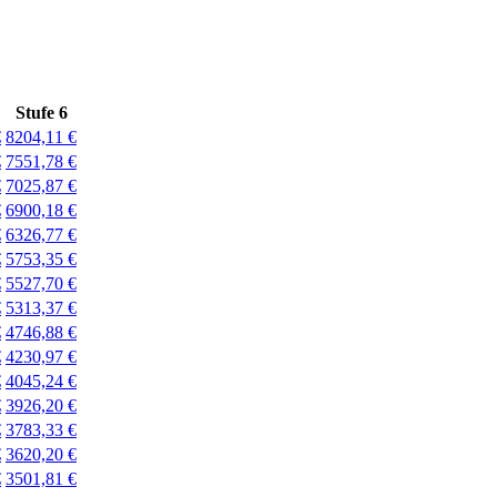
Stufe 6
€
8204,11 €
€
7551,78 €
€
7025,87 €
€
6900,18 €
€
6326,77 €
€
5753,35 €
€
5527,70 €
€
5313,37 €
€
4746,88 €
€
4230,97 €
€
4045,24 €
€
3926,20 €
€
3783,33 €
€
3620,20 €
€
3501,81 €