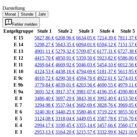
Darstellung
Monat
Stunde
Jahr
Fehler melden
Entgeltgruppe
Stufe 1
Stufe 2
Stufe 3
Stufe 4
Stufe 5
E 15
5827,86 €
6208,96 €
6634,05 €
7214,39 €
7811,37 
E 14
5298,27 €
5643,35 €
6094,01 €
6594,12 €
7151,57 
E 13
4901,11 €
5279,32 €
5709,87 €
6177,31 €
6727,38 
E 12
4415,70 €
4850,91 €
5359,50 €
5923,82 €
6586,00 
E 11
4269,64 €
4669,92 €
5046,03 €
5454,10 €
6012,56 
E 10
4124,53 €
4438,16 €
4794,69 €
5181,37 €
5611,95 
E 9c
4010,72 €
4290,50 €
4594,76 €
4922,61 €
5274,01 
E 9b
3779,84 €
4039,01 €
4203,56 €
4690,55 €
4979,11 
E 9a
3691,52 €
3917,37 €
3981,07 €
4196,35 €
4590,80 
E 8
3486,40 €
3697,29 €
3843,36 €
3992,40 €
4153,50 
E 7
3294,98 €
3537,94 €
3682,69 €
3828,76 €
3969,05 
E 6
3240,30 €
3440,25 €
3580,46 €
3719,22 €
3855,50 
E 5
3124,08 €
3318,04 €
3449,05 €
3587,78 €
3716,70 
E 4
2994,17 €
3190,45 €
3355,14 €
3457,66 €
3560,17 
E 3
2953,13 €
3164,20 €
3215,57 €
3332,99 €
3421,10 