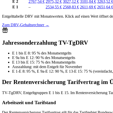
E 2
2767,54 €
2975,32 €
3027,12 €
3101,04 €
3263,52 
E 1
–
2534,55 €
2568,83 €
2611,69 €
2651,64 
Entgelttabelle
DRV
mit
Monatswerten
.
Klick auf einen Wert öffnet d
Zum
DRV-Gehaltsrechner
→
Jahressonderzahlung TV-TgDRV
E 1 bis E 8
:
95 % des Monatsentgelts
E 9a bis E 12
:
90 % des Monatsentgelts
E 13 bis E 15
:
75 % des Monatsentgelts
Auszahlung:
mit dem Entgelt für
November
E 1-E 8: 95 %, E 9a-E 12: 90 %, E 13-E 15: 75 % (vereinfach
Der
Rentenversicherung
Tarifvertrag im 
TV-TgDRV, Entgeltgruppen E 1 bis E 15. Im Rentenversicherung Tarifv
Arbeitszeit und Tarifstand
Der Rentenversicherung Tarifvertrag gilt für das Tarifgebiet Bundeswei