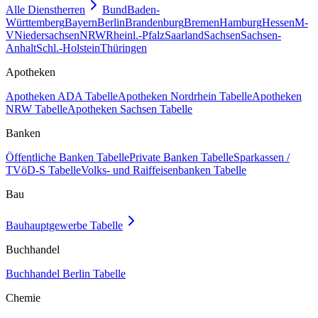
Alle Dienstherren
Bund
Baden-
Württemberg
Bayern
Berlin
Brandenburg
Bremen
Hamburg
Hessen
M-
V
Niedersachsen
NRW
Rheinl.-Pfalz
Saarland
Sachsen
Sachsen-
Anhalt
Schl.-Holstein
Thüringen
Apotheken
Apotheken ADA Tabelle
Apotheken Nordrhein Tabelle
Apotheken
NRW Tabelle
Apotheken Sachsen Tabelle
Banken
Öffentliche Banken Tabelle
Private Banken Tabelle
Sparkassen /
TVöD-S Tabelle
Volks- und Raiffeisenbanken Tabelle
Bau
Bauhauptgewerbe Tabelle
Buchhandel
Buchhandel Berlin Tabelle
Chemie