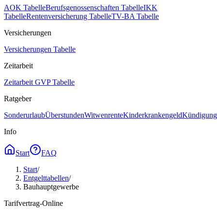
AOK Tabelle
Berufsgenossenschaften Tabelle
IKK
Tabelle
Rentenversicherung Tabelle
TV-BA Tabelle
Versicherungen
Versicherungen Tabelle
Zeitarbeit
Zeitarbeit GVP Tabelle
Ratgeber
Sonderurlaub
Überstunden
Witwenrente
Kinderkrankengeld
Kündigungs
Info
Start
FAQ
Start
/
Entgelttabellen
/
Bauhauptgewerbe
Tarifvertrag-Online