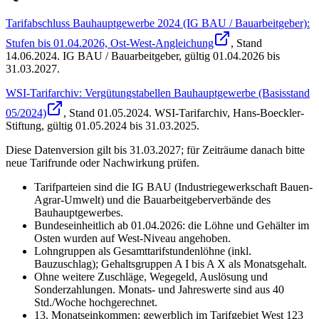
Tarifabschluss Bauhauptgewerbe 2024 (IG BAU / Bauarbeitgeber):
Stufen bis 01.04.2026, Ost-West-Angleichung
, Stand
14.06.2024
.
IG BAU / Bauarbeitgeber
,
gültig 01.04.2026 bis
31.03.2027
.
WSI-Tarifarchiv: Vergütungstabellen Bauhauptgewerbe (Basisstand
05/2024)
, Stand
01.05.2024
.
WSI-Tarifarchiv, Hans-Boeckler-
Stiftung
,
gültig 01.05.2024 bis 31.03.2025
.
Diese Datenversion gilt bis 31.03.2027; für Zeiträume danach bitte
neue Tarifrunde oder Nachwirkung prüfen.
Tarifparteien sind die IG BAU (Industriegewerkschaft Bauen-
Agrar-Umwelt) und die Bauarbeitgeberverbände des
Bauhauptgewerbes.
Bundeseinheitlich ab 01.04.2026: die Löhne und Gehälter im
Osten wurden auf West-Niveau angehoben.
Lohngruppen als Gesamttarifstundenlöhne (inkl.
Bauzuschlag); Gehaltsgruppen A I bis A X als Monatsgehalt.
Ohne weitere Zuschläge, Wegegeld, Auslösung und
Sonderzahlungen. Monats- und Jahreswerte sind aus 40
Std./Woche hochgerechnet.
13. Monatseinkommen: gewerblich im Tarifgebiet West 123