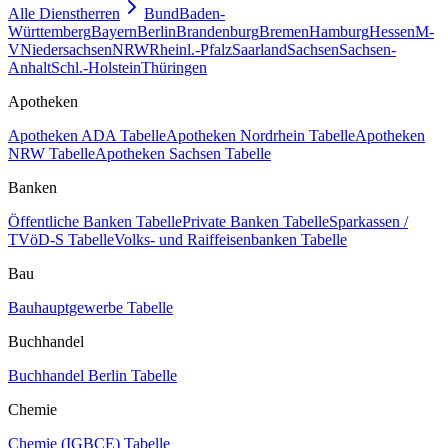
Alle Dienstherren
Bund
Baden-
Württemberg
Bayern
Berlin
Brandenburg
Bremen
Hamburg
Hessen
M-
V
Niedersachsen
NRW
Rheinl.-Pfalz
Saarland
Sachsen
Sachsen-
Anhalt
Schl.-Holstein
Thüringen
Apotheken
Apotheken ADA Tabelle
Apotheken Nordrhein Tabelle
Apotheken
NRW Tabelle
Apotheken Sachsen Tabelle
Banken
Öffentliche Banken Tabelle
Private Banken Tabelle
Sparkassen /
TVöD-S Tabelle
Volks- und Raiffeisenbanken Tabelle
Bau
Bauhauptgewerbe Tabelle
Buchhandel
Buchhandel Berlin Tabelle
Chemie
Chemie (IGBCE) Tabelle