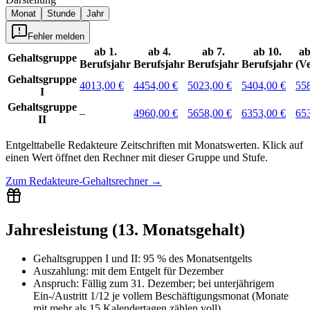
Monat
Stunde
Jahr
Fehler melden
ab 1.
ab 4.
ab 7.
ab 10.
ab
Gehaltsgruppe
Berufsjahr
Berufsjahr
Berufsjahr
Berufsjahr
(V
Gehaltsgruppe
4013,00 €
4454,00 €
5023,00 €
5404,00 €
55
I
Gehaltsgruppe
–
4960,00 €
5658,00 €
6353,00 €
65
II
Entgelttabelle
Redakteure Zeitschriften
mit
Monatswerten
.
Klick auf
einen Wert öffnet den Rechner mit dieser Gruppe und Stufe.
Zum
Redakteure-Gehaltsrechner
→
Jahresleistung (13. Monatsgehalt)
Gehaltsgruppen I und II
:
95 % des Monatsentgelts
Auszahlung:
mit dem Entgelt für
Dezember
Anspruch:
Fällig zum 31. Dezember; bei unterjährigem
Ein-/Austritt 1/12 je vollem Beschäftigungsmonat (Monate
mit mehr als 15 Kalendertagen zählen voll).