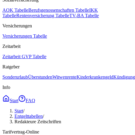
AOK Tabelle
Berufsgenossenschaften Tabelle
IKK
Tabelle
Rentenversicherung Tabelle
TV-BA Tabelle
Versicherungen
Versicherungen Tabelle
Zeitarbeit
Zeitarbeit GVP Tabelle
Ratgeber
Sonderurlaub
Überstunden
Witwenrente
Kinderkrankengeld
Kündigungs
Info
Start
FAQ
Start
/
Entgelttabellen
/
Redakteure Zeitschriften
Tarifvertrag-Online