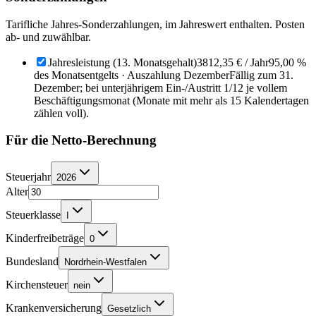
Tarifliche Jahres-Sonderzahlungen, im Jahreswert enthalten. Posten
ab- und zuwählbar.
Jahresleistung (13. Monatsgehalt)
3812,35 €
/ Jahr
95,00 %
des Monatsentgelts · Auszahlung Dezember
Fällig zum 31.
Dezember; bei unterjährigem Ein-/Austritt 1/12 je vollem
Beschäftigungsmonat (Monate mit mehr als 15 Kalendertagen
zählen voll).
Für die Netto-Berechnung
Steuerjahr
2026
Alter
Steuerklasse
I
Kinderfreibeträge
0
Bundesland
Nordrhein-Westfalen
Kirchensteuer
nein
Krankenversicherung
Gesetzlich