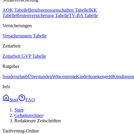
AOK Tabelle
Berufsgenossenschaften Tabelle
IKK
Tabelle
Rentenversicherung Tabelle
TV-BA Tabelle
Versicherungen
Versicherungen Tabelle
Zeitarbeit
Zeitarbeit GVP Tabelle
Ratgeber
Sonderurlaub
Überstunden
Witwenrente
Kinderkrankengeld
Kündigungs
Info
Start
FAQ
Start
/
Gehaltsrechner
/
Redakteure Zeitschriften
Tarifvertrag-Online