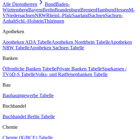
Alle Dienstherren
Bund
Baden-
Württemberg
Bayern
Berlin
Brandenburg
Bremen
Hamburg
Hessen
M-
V
Niedersachsen
NRW
Rheinl.-Pfalz
Saarland
Sachsen
Sachsen-
Anhalt
Schl.-Holstein
Thüringen
Apotheken
Apotheken ADA Tabelle
Apotheken Nordrhein Tabelle
Apotheken
NRW Tabelle
Apotheken Sachsen Tabelle
Banken
Öffentliche Banken Tabelle
Private Banken Tabelle
Sparkassen /
TVöD-S Tabelle
Volks- und Raiffeisenbanken Tabelle
Bau
Bauhauptgewerbe Tabelle
Buchhandel
Buchhandel Berlin Tabelle
Chemie
Chemie (IGBCE) Tabelle