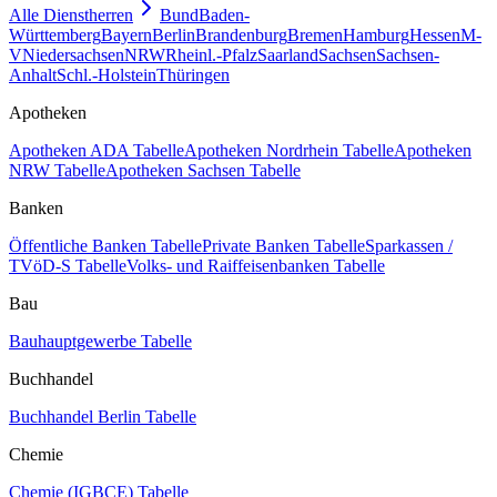
Alle Dienstherren
Bund
Baden-
Württemberg
Bayern
Berlin
Brandenburg
Bremen
Hamburg
Hessen
M-
V
Niedersachsen
NRW
Rheinl.-Pfalz
Saarland
Sachsen
Sachsen-
Anhalt
Schl.-Holstein
Thüringen
Apotheken
Apotheken ADA Tabelle
Apotheken Nordrhein Tabelle
Apotheken
NRW Tabelle
Apotheken Sachsen Tabelle
Banken
Öffentliche Banken Tabelle
Private Banken Tabelle
Sparkassen /
TVöD-S Tabelle
Volks- und Raiffeisenbanken Tabelle
Bau
Bauhauptgewerbe Tabelle
Buchhandel
Buchhandel Berlin Tabelle
Chemie
Chemie (IGBCE) Tabelle