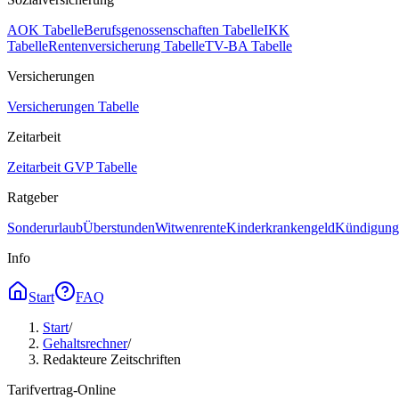
AOK Tabelle
Berufsgenossenschaften Tabelle
IKK
Tabelle
Rentenversicherung Tabelle
TV-BA Tabelle
Versicherungen
Versicherungen Tabelle
Zeitarbeit
Zeitarbeit GVP Tabelle
Ratgeber
Sonderurlaub
Überstunden
Witwenrente
Kinderkrankengeld
Kündigungs
Info
Start
FAQ
Start
/
Gehaltsrechner
/
Redakteure Zeitschriften
Tarifvertrag-Online