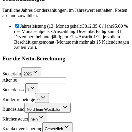
Tarifliche Jahres-Sonderzahlungen, im Jahreswert enthalten. Posten
ab- und zuwählbar.
Jahresleistung (13. Monatsgehalt)
3812,35 €
/ Jahr
95,00 %
des Monatsentgelts · Auszahlung Dezember
Fällig zum 31.
Dezember; bei unterjährigem Ein-/Austritt 1/12 je vollem
Beschäftigungsmonat (Monate mit mehr als 15 Kalendertagen
zählen voll).
Für die Netto-Berechnung
Steuerjahr
2026
Alter
Steuerklasse
I
Kinderfreibeträge
0
Bundesland
Nordrhein-Westfalen
Kirchensteuer
nein
Krankenversicherung
Gesetzlich