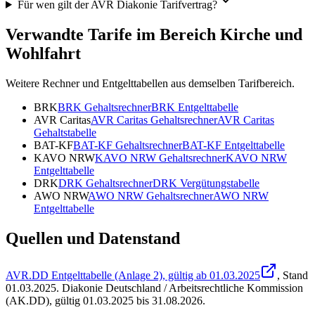
Für wen gilt der AVR Diakonie Tarifvertrag?
Verwandte Tarife im Bereich Kirche und
Wohlfahrt
Weitere Rechner und Entgelttabellen aus demselben Tarifbereich.
BRK
BRK
Gehaltsrechner
BRK
Entgelttabelle
AVR Caritas
AVR Caritas
Gehaltsrechner
AVR Caritas
Gehaltstabelle
BAT-KF
BAT-KF
Gehaltsrechner
BAT-KF
Entgelttabelle
KAVO NRW
KAVO NRW
Gehaltsrechner
KAVO NRW
Entgelttabelle
DRK
DRK
Gehaltsrechner
DRK
Vergütungstabelle
AWO NRW
AWO NRW
Gehaltsrechner
AWO NRW
Entgelttabelle
Quellen und Datenstand
AVR.DD Entgelttabelle (Anlage 2), gültig ab 01.03.2025
, Stand
01.03.2025
.
Diakonie Deutschland / Arbeitsrechtliche Kommission
(AK.DD)
,
gültig 01.03.2025 bis 31.08.2026
.