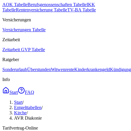
AOK Tabelle
Berufsgenossenschaften Tabelle
IKK
Tabelle
Rentenversicherung Tabelle
TV-BA Tabelle
Versicherungen
Versicherungen Tabelle
Zeitarbeit
Zeitarbeit GVP Tabelle
Ratgeber
Sonderurlaub
Überstunden
Witwenrente
Kinderkrankengeld
Kündigungs
Info
Start
FAQ
Start
/
Entgelttabellen
/
Kirche
/
AVR Diakonie
Tarifvertrag-Online