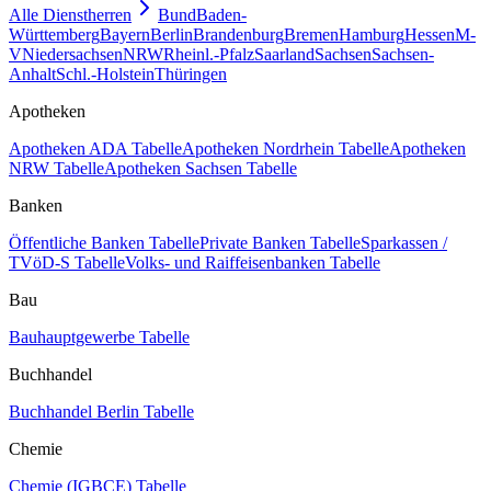
Alle Dienstherren
Bund
Baden-
Württemberg
Bayern
Berlin
Brandenburg
Bremen
Hamburg
Hessen
M-
V
Niedersachsen
NRW
Rheinl.-Pfalz
Saarland
Sachsen
Sachsen-
Anhalt
Schl.-Holstein
Thüringen
Apotheken
Apotheken ADA Tabelle
Apotheken Nordrhein Tabelle
Apotheken
NRW Tabelle
Apotheken Sachsen Tabelle
Banken
Öffentliche Banken Tabelle
Private Banken Tabelle
Sparkassen /
TVöD-S Tabelle
Volks- und Raiffeisenbanken Tabelle
Bau
Bauhauptgewerbe Tabelle
Buchhandel
Buchhandel Berlin Tabelle
Chemie
Chemie (IGBCE) Tabelle