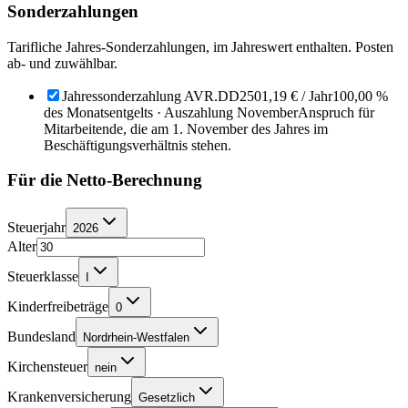
Sonderzahlungen
Tarifliche Jahres-Sonderzahlungen, im Jahreswert enthalten. Posten
ab- und zuwählbar.
Jahressonderzahlung AVR.DD
2501,19 €
/ Jahr
100,00 %
des Monatsentgelts · Auszahlung November
Anspruch für
Mitarbeitende, die am 1. November des Jahres im
Beschäftigungsverhältnis stehen.
Für die Netto-Berechnung
Steuerjahr
2026
Alter
Steuerklasse
I
Kinderfreibeträge
0
Bundesland
Nordrhein-Westfalen
Kirchensteuer
nein
Krankenversicherung
Gesetzlich