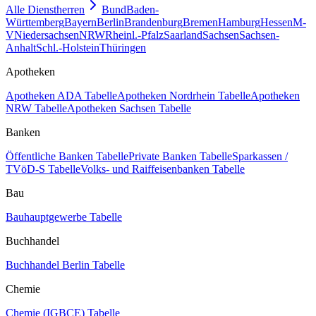
Alle Dienstherren
Bund
Baden-
Württemberg
Bayern
Berlin
Brandenburg
Bremen
Hamburg
Hessen
M-
V
Niedersachsen
NRW
Rheinl.-Pfalz
Saarland
Sachsen
Sachsen-
Anhalt
Schl.-Holstein
Thüringen
Apotheken
Apotheken ADA Tabelle
Apotheken Nordrhein Tabelle
Apotheken
NRW Tabelle
Apotheken Sachsen Tabelle
Banken
Öffentliche Banken Tabelle
Private Banken Tabelle
Sparkassen /
TVöD-S Tabelle
Volks- und Raiffeisenbanken Tabelle
Bau
Bauhauptgewerbe Tabelle
Buchhandel
Buchhandel Berlin Tabelle
Chemie
Chemie (IGBCE) Tabelle