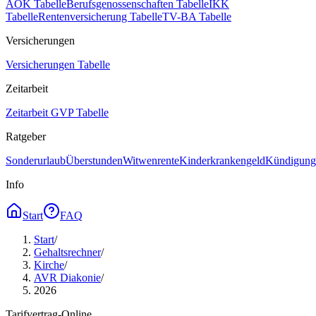
AOK Tabelle
Berufsgenossenschaften Tabelle
IKK
Tabelle
Rentenversicherung Tabelle
TV-BA Tabelle
Versicherungen
Versicherungen Tabelle
Zeitarbeit
Zeitarbeit GVP Tabelle
Ratgeber
Sonderurlaub
Überstunden
Witwenrente
Kinderkrankengeld
Kündigungs
Info
Start
FAQ
Start
/
Gehaltsrechner
/
Kirche
/
AVR Diakonie
/
2026
Tarifvertrag-Online