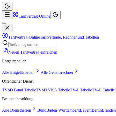
Tarifvertrag-Online
Tarifvertrag-Online
Tarifverträge, Rechner und Tabellen
Neuen Tarifvertrag einreichen
Entgelttabellen
Alle Entgelttabellen
Alle Gehaltsrechner
Öffentlicher Dienst
TVöD Bund Tabelle
TVöD VKA Tabelle
TV-L Tabelle
TV-H Tabelle
Beamtenbesoldung
Alle Dienstherren
Bund
Baden-Württemberg
Bayern
Berlin
Branden