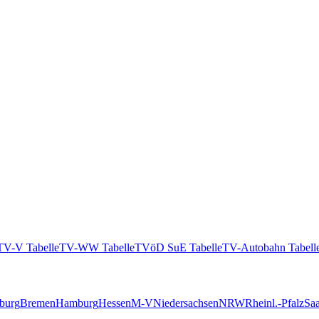
TV-V Tabelle
TV-WW Tabelle
TVöD SuE Tabelle
TV-Autobahn Tabell
burg
Bremen
Hamburg
Hessen
M-V
Niedersachsen
NRW
Rheinl.-Pfalz
Saa