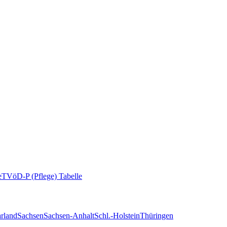
e
TVöD-P (Pflege) Tabelle
rland
Sachsen
Sachsen-Anhalt
Schl.-Holstein
Thüringen