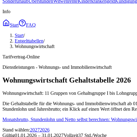
Sonderurlaub
Überstunden
Witwenrente
Kinderkrankengeld
Kündigungs
Info
Start
FAQ
Start
/
Entgelttabellen
/
Wohnungswirtschaft
Tarifvertrag-Online
Dienstleistungen - Wohnungs- und Immobilienwirtschaft
Wohnungswirtschaft Gehaltstabelle 2026
Wohnungswirtschaft: 11 Gruppen von Gehaltsgruppe I bis Lohngruppe 
Die Gehaltstabelle für die Wohnungs- und Immobilienwirtschaft ab 0
Stundenlohn und Jahresbrutto; ein Klick auf einen Wert öffnet den R
Monatsbrutto, Stundenlohn und Netto selbst berechnen:
Wohnungswirt
Stand wählen
:
2027
2026
Gültig
01.01.2026 – 31.01.2027
Vollzeit
37 Std./Woche