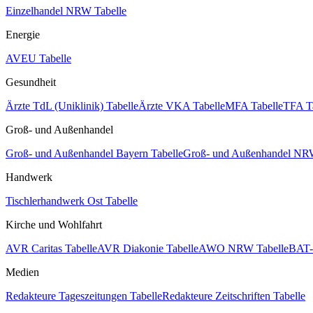
Einzelhandel NRW Tabelle
Energie
AVEU Tabelle
Gesundheit
Ärzte TdL (Uniklinik) Tabelle
Ärzte VKA Tabelle
MFA Tabelle
TFA T
Groß- und Außenhandel
Groß- und Außenhandel Bayern Tabelle
Groß- und Außenhandel NRW
Handwerk
Tischlerhandwerk Ost Tabelle
Kirche und Wohlfahrt
AVR Caritas Tabelle
AVR Diakonie Tabelle
AWO NRW Tabelle
BAT-
Medien
Redakteure Tageszeitungen Tabelle
Redakteure Zeitschriften Tabelle