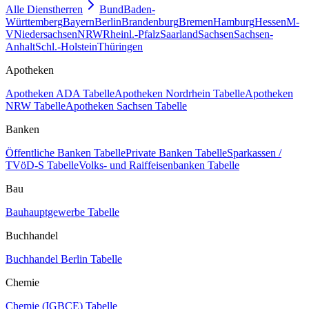
Alle Dienstherren
Bund
Baden-
Württemberg
Bayern
Berlin
Brandenburg
Bremen
Hamburg
Hessen
M-
V
Niedersachsen
NRW
Rheinl.-Pfalz
Saarland
Sachsen
Sachsen-
Anhalt
Schl.-Holstein
Thüringen
Apotheken
Apotheken ADA Tabelle
Apotheken Nordrhein Tabelle
Apotheken
NRW Tabelle
Apotheken Sachsen Tabelle
Banken
Öffentliche Banken Tabelle
Private Banken Tabelle
Sparkassen /
TVöD-S Tabelle
Volks- und Raiffeisenbanken Tabelle
Bau
Bauhauptgewerbe Tabelle
Buchhandel
Buchhandel Berlin Tabelle
Chemie
Chemie (IGBCE) Tabelle