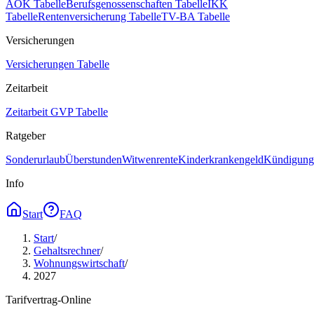
AOK Tabelle
Berufsgenossenschaften Tabelle
IKK
Tabelle
Rentenversicherung Tabelle
TV-BA Tabelle
Versicherungen
Versicherungen Tabelle
Zeitarbeit
Zeitarbeit GVP Tabelle
Ratgeber
Sonderurlaub
Überstunden
Witwenrente
Kinderkrankengeld
Kündigungs
Info
Start
FAQ
Start
/
Gehaltsrechner
/
Wohnungswirtschaft
/
2027
Tarifvertrag-Online