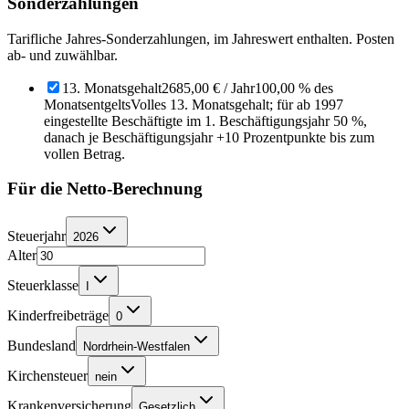
Sonderzahlungen
Tarifliche Jahres-Sonderzahlungen, im Jahreswert enthalten. Posten
ab- und zuwählbar.
13. Monatsgehalt
2685,00 €
/ Jahr
100,00 % des
Monatsentgelts
Volles 13. Monatsgehalt; für ab 1997
eingestellte Beschäftigte im 1. Beschäftigungsjahr 50 %,
danach je Beschäftigungsjahr +10 Prozentpunkte bis zum
vollen Betrag.
Für die Netto-Berechnung
Steuerjahr
2026
Alter
Steuerklasse
I
Kinderfreibeträge
0
Bundesland
Nordrhein-Westfalen
Kirchensteuer
nein
Krankenversicherung
Gesetzlich