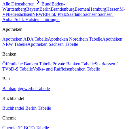
Alle Dienstherren
Bund
Baden-
Württemberg
Bayern
Berlin
Brandenburg
Bremen
Hamburg
Hessen
M-
V
Niedersachsen
NRW
Rheinl.-Pfalz
Saarland
Sachsen
Sachsen-
Anhalt
Schl.-Holstein
Thüringen
Apotheken
Apotheken ADA Tabelle
Apotheken Nordrhein Tabelle
Apotheken
NRW Tabelle
Apotheken Sachsen Tabelle
Banken
Öffentliche Banken Tabelle
Private Banken Tabelle
Sparkassen /
TVöD-S Tabelle
Volks- und Raiffeisenbanken Tabelle
Bau
Bauhauptgewerbe Tabelle
Buchhandel
Buchhandel Berlin Tabelle
Chemie
Chemie (IGBCE) Tabelle