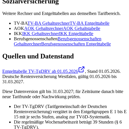
Sozialversicherung
Weitere Rechner und Entgelttabellen aus demselben Tarifbereich.
TV-BA
TV-BA
Gehaltsrechner
TV-BA
Entgelttabelle
AOK
AOK
Gehaltsrechner
AOK
Gehaltstabelle
IKK
IKK
Gehaltsrechner
IKK
Entgelttabelle
Berufsgenossenschaften
Berufsgenossenschaften
Gehaltsrechner
Berufsgenossenschaften
Entgelttabelle
Quellen und Datenstand
Entgelttabelle TV-TgDRV ab 01.05.2026
, Stand
01.05.2026
.
Deutsche Rentenversicherung Westfalen
,
gültig 01.05.2026 bis
31.03.2027
.
Diese Datenversion gilt bis 31.03.2027; für Zeiträume danach bitte
neue Tarifrunde oder Nachwirkung prüfen.
Der TV-TgDRV (Tarifgemeinschaft der Deutschen
Rentenversicherung) vergütet in den Entgeltgruppen E 1 bis E
15 mit je sechs Stufen, analog zur TVöD-Systematik.
Die regelmäßige Wochenarbeitszeit beträgt 39 Stunden (§ 6
TV-TgDRV).