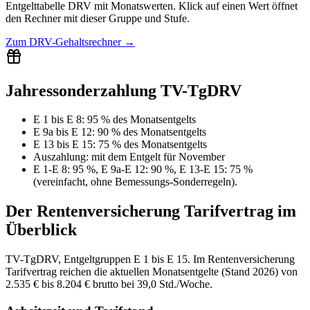
Entgelttabelle
DRV
mit
Monatswerten
.
Klick auf einen Wert öffnet
den Rechner mit dieser Gruppe und Stufe.
Zum
DRV-Gehaltsrechner
→
Jahressonderzahlung TV-TgDRV
E 1 bis E 8
:
95 % des Monatsentgelts
E 9a bis E 12
:
90 % des Monatsentgelts
E 13 bis E 15
:
75 % des Monatsentgelts
Auszahlung:
mit dem Entgelt für
November
E 1-E 8: 95 %, E 9a-E 12: 90 %, E 13-E 15: 75 %
(vereinfacht, ohne Bemessungs-Sonderregeln).
Der
Rentenversicherung
Tarifvertrag im
Überblick
TV-TgDRV, Entgeltgruppen E 1 bis E 15. Im Rentenversicherung
Tarifvertrag reichen die aktuellen Monatsentgelte (Stand 2026) von
2.535 € bis 8.204 € brutto bei 39,0 Std./Woche.