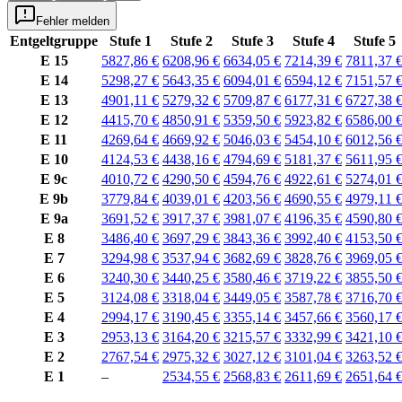
Fehler melden
Entgeltgruppe
Stufe 1
Stufe 2
Stufe 3
Stufe 4
Stufe 5
E 15
5827,86 €
6208,96 €
6634,05 €
7214,39 €
7811,37 
E 14
5298,27 €
5643,35 €
6094,01 €
6594,12 €
7151,57 
E 13
4901,11 €
5279,32 €
5709,87 €
6177,31 €
6727,38 
E 12
4415,70 €
4850,91 €
5359,50 €
5923,82 €
6586,00 
E 11
4269,64 €
4669,92 €
5046,03 €
5454,10 €
6012,56 
E 10
4124,53 €
4438,16 €
4794,69 €
5181,37 €
5611,95 
E 9c
4010,72 €
4290,50 €
4594,76 €
4922,61 €
5274,01 
E 9b
3779,84 €
4039,01 €
4203,56 €
4690,55 €
4979,11 
E 9a
3691,52 €
3917,37 €
3981,07 €
4196,35 €
4590,80 
E 8
3486,40 €
3697,29 €
3843,36 €
3992,40 €
4153,50 
E 7
3294,98 €
3537,94 €
3682,69 €
3828,76 €
3969,05 
E 6
3240,30 €
3440,25 €
3580,46 €
3719,22 €
3855,50 
E 5
3124,08 €
3318,04 €
3449,05 €
3587,78 €
3716,70 
E 4
2994,17 €
3190,45 €
3355,14 €
3457,66 €
3560,17 
E 3
2953,13 €
3164,20 €
3215,57 €
3332,99 €
3421,10 
E 2
2767,54 €
2975,32 €
3027,12 €
3101,04 €
3263,52 
E 1
–
2534,55 €
2568,83 €
2611,69 €
2651,64 