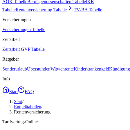
AOK Tabelle
Berufsgenossenschaften Tabelle
IKK
Tabelle
Rentenversicherung Tabelle
TV-BA Tabelle
Versicherungen
Versicherungen Tabelle
Zeitarbeit
Zeitarbeit GVP Tabelle
Ratgeber
Sonderurlaub
Überstunden
Witwenrente
Kinderkrankengeld
Kündigungs
Info
Start
FAQ
Start
/
Entgelttabellen
/
Rentenversicherung
Tarifvertrag-Online