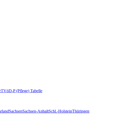
e
TVöD-P (Pflege) Tabelle
rland
Sachsen
Sachsen-Anhalt
Schl.-Holstein
Thüringen