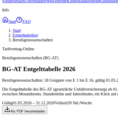
Sonderurlaub
Überstunden
Witwenrente
Kinderkrankengeld
Kündigungs
Info
Start
FAQ
Start
/
Entgelttabellen
/
Berufsgenossenschaften
Tarifvertrag-Online
Berufsgenossenschaften (BG-AT)
BG-AT Entgelttabelle 2026
Berufsgenossenschaften: 18 Gruppen von E 1 bis E 16, gültig 01.05.2
Die Entgelttabelle des BG-AT (gesetzliche Unfallversicherung) ab 01.
zwischen Monatsbrutto, Stundenlohn und Jahresbrutto; ein Klick auf
Gültig
01.05.2026 – 31.12.2026
Vollzeit
39 Std./Woche
Als PDF herunterladen