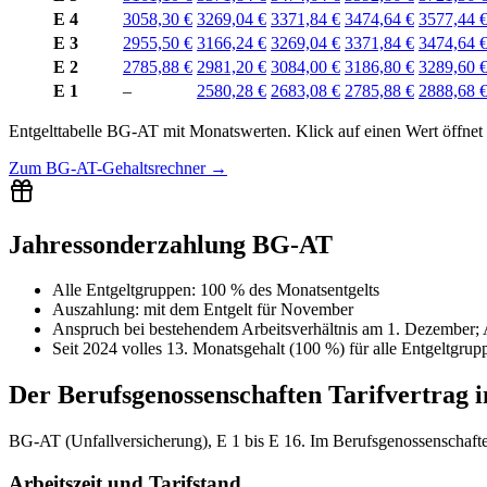
E 4
3058,30 €
3269,04 €
3371,84 €
3474,64 €
3577,44 
E 3
2955,50 €
3166,24 €
3269,04 €
3371,84 €
3474,64 
E 2
2785,88 €
2981,20 €
3084,00 €
3186,80 €
3289,60 
E 1
–
2580,28 €
2683,08 €
2785,88 €
2888,68 
Entgelttabelle
BG-AT
mit
Monatswerten
.
Klick auf einen Wert öffnet
Zum
BG-AT-Gehaltsrechner
→
Jahressonderzahlung BG-AT
Alle Entgeltgruppen
:
100 % des Monatsentgelts
Auszahlung:
mit dem Entgelt für
November
Anspruch bei bestehendem Arbeitsverhältnis am 1. Dezember
Seit 2024 volles 13. Monatsgehalt (100 %) für alle Entgeltgrup
Der
Berufsgenossenschaften
Tarifvertrag 
BG-AT (Unfallversicherung), E 1 bis E 16. Im Berufsgenossenschaften
Arbeitszeit und Tarifstand