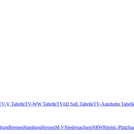
TV-V Tabelle
TV-WW Tabelle
TVöD SuE Tabelle
TV-Autobahn Tabell
burg
Bremen
Hamburg
Hessen
M-V
Niedersachsen
NRW
Rheinl.-Pfalz
Saa