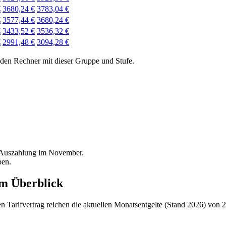
€
3680,24 €
3783,04 €
€
3577,44 €
3680,24 €
€
3433,52 €
3536,32 €
€
2991,48 €
3094,28 €
 den Rechner mit dieser Gruppe und Stufe.
; Auszahlung im November.
pen.
im Überblick
 Tarifvertrag reichen die aktuellen Monatsentgelte (Stand 2026) von 2