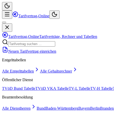
Tarifvertrag-Online
Tarifvertrag-Online
Tarifverträge, Rechner und Tabellen
Neuen Tarifvertrag einreichen
Entgelttabellen
Alle Entgelttabellen
Alle Gehaltsrechner
Öffentlicher Dienst
TVöD Bund Tabelle
TVöD VKA Tabelle
TV-L Tabelle
TV-H Tabelle
Beamtenbesoldung
Alle Dienstherren
Bund
Baden-Württemberg
Bayern
Berlin
Branden