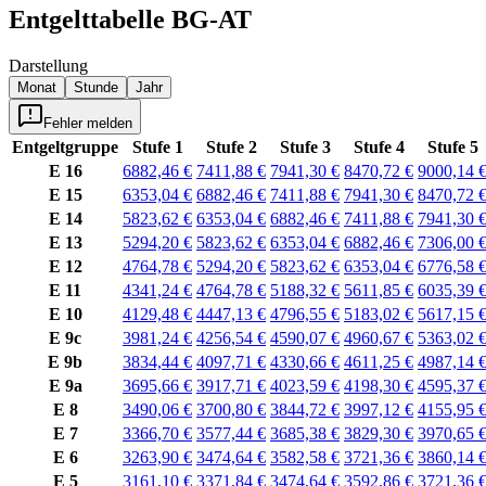
Entgelttabelle
BG-AT
Darstellung
Monat
Stunde
Jahr
Fehler melden
Entgeltgruppe
Stufe 1
Stufe 2
Stufe 3
Stufe 4
Stufe 5
E 16
6882,46 €
7411,88 €
7941,30 €
8470,72 €
9000,14 
E 15
6353,04 €
6882,46 €
7411,88 €
7941,30 €
8470,72 
E 14
5823,62 €
6353,04 €
6882,46 €
7411,88 €
7941,30 
E 13
5294,20 €
5823,62 €
6353,04 €
6882,46 €
7306,00 
E 12
4764,78 €
5294,20 €
5823,62 €
6353,04 €
6776,58 
E 11
4341,24 €
4764,78 €
5188,32 €
5611,85 €
6035,39 
E 10
4129,48 €
4447,13 €
4796,55 €
5183,02 €
5617,15 
E 9c
3981,24 €
4256,54 €
4590,07 €
4960,67 €
5363,02 
E 9b
3834,44 €
4097,71 €
4330,66 €
4611,25 €
4987,14 
E 9a
3695,66 €
3917,71 €
4023,59 €
4198,30 €
4595,37 
E 8
3490,06 €
3700,80 €
3844,72 €
3997,12 €
4155,95 
E 7
3366,70 €
3577,44 €
3685,38 €
3829,30 €
3970,65 
E 6
3263,90 €
3474,64 €
3582,58 €
3721,36 €
3860,14 
E 5
3161,10 €
3371,84 €
3474,64 €
3592,86 €
3721,36 