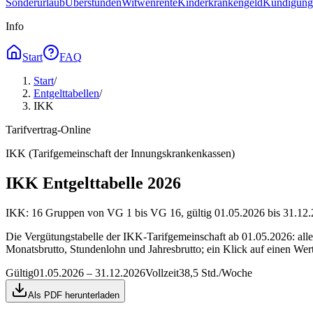
Sonderurlaub
Überstunden
Witwenrente
Kinderkrankengeld
Kündigungs
Info
Start
FAQ
Start
/
Entgelttabellen
/
IKK
Tarifvertrag-Online
IKK (Tarifgemeinschaft der Innungskrankenkassen)
IKK Entgelttabelle 2026
IKK: 16 Gruppen von VG 1 bis VG 16, gültig 01.05.2026 bis 31.12.2
Die Vergütungstabelle der IKK-Tarifgemeinschaft ab 01.05.2026: al
Monatsbrutto, Stundenlohn und Jahresbrutto; ein Klick auf einen Wer
Gültig
01.05.2026 – 31.12.2026
Vollzeit
38,5 Std./Woche
Als PDF herunterladen