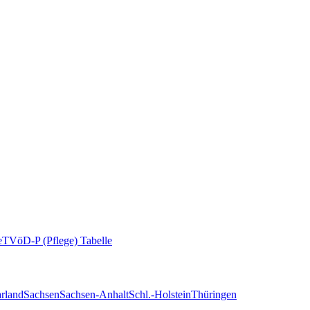
e
TVöD-P (Pflege) Tabelle
rland
Sachsen
Sachsen-Anhalt
Schl.-Holstein
Thüringen