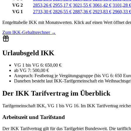
VG 2
2853,26 €
2955,17 €
3021,55 €
3061,42 €
3101,28 
VG 1
2733,30 €
2826,55 €
2887,36 €
2923,83 €
2960,33 
Entgelttabelle
IKK
mit
Monatswerten
.
Klick auf einen Wert öffnet de
Zum
IKK-Gehaltsrechner
→
Urlaubsgeld IKK
VG 1 bis VG 6
:
650,00 €
ab VG 7
:
500,00 €
Anspruch:
Festbetrag je Vergütungsgruppe (bis VG 6: 650 Euro,
Daneben besteht laut IKK-Tarifgemeinschaft ein Weihnachtsgeld;
Der
IKK
Tarifvertrag im Überblick
Tarifgemeinschaft IKK, VG 1 bis VG 16. Im IKK Tarifvertrag reichen 
Arbeitszeit und Tarifstand
Der IKK Tarifvertrag gilt für das Tarifgebiet Bundesweit. Die tariflich