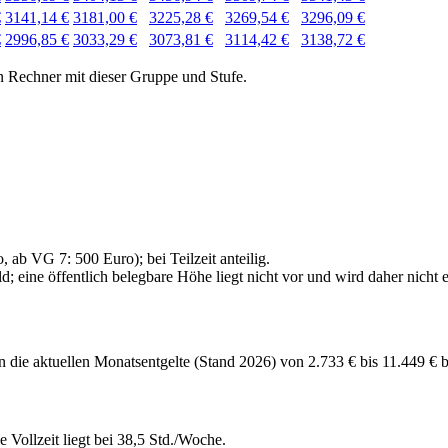
€
3141,14 €
3181,00 €
3225,28 €
3269,54 €
3296,09 €
€
2996,85 €
3033,29 €
3073,81 €
3114,42 €
3138,72 €
n Rechner mit dieser Gruppe und Stufe.
 ab VG 7: 500 Euro); bei Teilzeit anteilig.
 eine öffentlich belegbare Höhe liegt nicht vor und wird daher nicht 
die aktuellen Monatsentgelte (Stand 2026) von 2.733 € bis 11.449 € b
e Vollzeit liegt bei 38,5 Std./Woche.