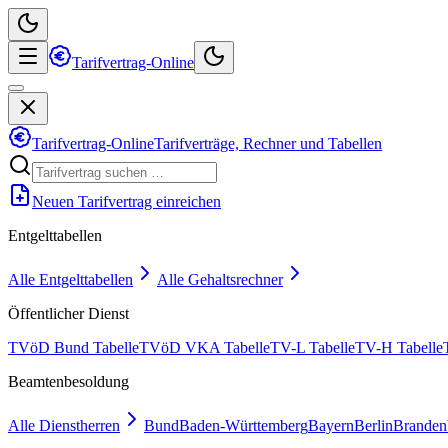
Tarifvertrag-Online
Tarifvertrag-Online
Tarifverträge, Rechner und Tabellen
Neuen Tarifvertrag einreichen
Entgelttabellen
Alle Entgelttabellen
Alle Gehaltsrechner
Öffentlicher Dienst
TVöD Bund Tabelle
TVöD VKA Tabelle
TV-L Tabelle
TV-H Tabelle
Beamtenbesoldung
Alle Dienstherren
Bund
Baden-Württemberg
Bayern
Berlin
Branden