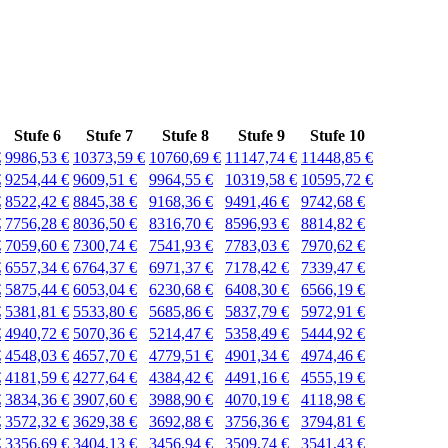
Stufe 6
Stufe 7
Stufe 8
Stufe 9
Stufe 10
€
9986,53 €
10373,59 €
10760,69 €
11147,74 €
11448,85 €
€
9254,44 €
9609,51 €
9964,55 €
10319,58 €
10595,72 €
€
8522,42 €
8845,38 €
9168,36 €
9491,46 €
9742,68 €
€
7756,28 €
8036,50 €
8316,70 €
8596,93 €
8814,82 €
€
7059,60 €
7300,74 €
7541,93 €
7783,03 €
7970,62 €
€
6557,34 €
6764,37 €
6971,37 €
7178,42 €
7339,47 €
€
5875,44 €
6053,04 €
6230,68 €
6408,30 €
6566,19 €
€
5381,81 €
5533,80 €
5685,86 €
5837,79 €
5972,91 €
€
4940,72 €
5070,36 €
5214,47 €
5358,49 €
5444,92 €
€
4548,03 €
4657,70 €
4779,51 €
4901,34 €
4974,46 €
€
4181,59 €
4277,64 €
4384,42 €
4491,16 €
4555,19 €
€
3834,36 €
3907,60 €
3988,90 €
4070,19 €
4118,98 €
€
3572,32 €
3629,38 €
3692,88 €
3756,36 €
3794,81 €
€
3356,69 €
3404,13 €
3456,94 €
3509,74 €
3541,43 €