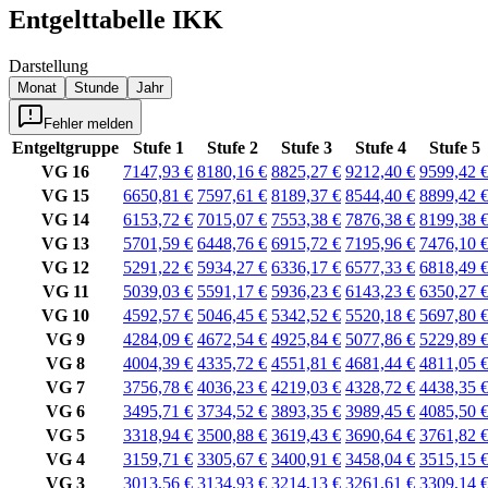
Entgelttabelle
IKK
Darstellung
Monat
Stunde
Jahr
Fehler melden
Entgeltgruppe
Stufe 1
Stufe 2
Stufe 3
Stufe 4
Stufe 5
VG 16
7147,93 €
8180,16 €
8825,27 €
9212,40 €
9599,42 
VG 15
6650,81 €
7597,61 €
8189,37 €
8544,40 €
8899,42 
VG 14
6153,72 €
7015,07 €
7553,38 €
7876,38 €
8199,38 
VG 13
5701,59 €
6448,76 €
6915,72 €
7195,96 €
7476,10 
VG 12
5291,22 €
5934,27 €
6336,17 €
6577,33 €
6818,49 
VG 11
5039,03 €
5591,17 €
5936,23 €
6143,23 €
6350,27 
VG 10
4592,57 €
5046,45 €
5342,52 €
5520,18 €
5697,80 
VG 9
4284,09 €
4672,54 €
4925,84 €
5077,86 €
5229,89 
VG 8
4004,39 €
4335,72 €
4551,81 €
4681,44 €
4811,05 
VG 7
3756,78 €
4036,23 €
4219,03 €
4328,72 €
4438,35 
VG 6
3495,71 €
3734,52 €
3893,35 €
3989,45 €
4085,50 
VG 5
3318,94 €
3500,88 €
3619,43 €
3690,64 €
3761,82 
VG 4
3159,71 €
3305,67 €
3400,91 €
3458,04 €
3515,15 
VG 3
3013,56 €
3134,93 €
3214,13 €
3261,61 €
3309,14 