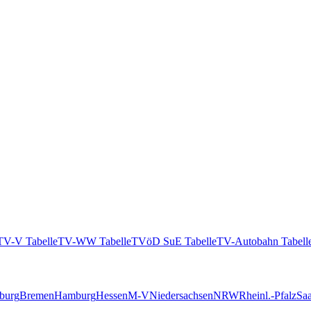
TV-V Tabelle
TV-WW Tabelle
TVöD SuE Tabelle
TV-Autobahn Tabell
burg
Bremen
Hamburg
Hessen
M-V
Niedersachsen
NRW
Rheinl.-Pfalz
Saa