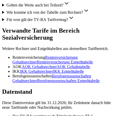
Gelten die Werte auch bei Teilzeit?
Wie komme ich von der Tabelle zum Rechner?
Für wen gilt der TV-BA Tarifvertrag?
Verwandte Tarife im Bereich
Sozialversicherung
Weitere Rechner und Entgelttabellen aus demselben Tarifbereich.
Rentenversicherung
Rentenversicherung
Gehaltsrechner
Rentenversicherung
Entgelttabelle
AOK
AOK
Gehaltsrechner
AOK
Gehaltstabelle
IKK
IKK
Gehaltsrechner
IKK
Entgelttabelle
Berufsgenossenschaften
Berufsgenossenschaften
Gehaltsrechner
Berufsgenossenschaften
Entgelttabelle
Datenstand
Diese Datenversion gilt bis 31.12.2026; für Zeiträume danach bitte
neue Tarifrunde oder Nachwirkung prüfen.