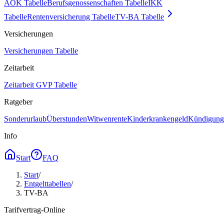
AOK Tabelle
Berufsgenossenschaften Tabelle
IKK
Tabelle
Rentenversicherung Tabelle
TV-BA Tabelle
Versicherungen
Versicherungen Tabelle
Zeitarbeit
Zeitarbeit GVP Tabelle
Ratgeber
Sonderurlaub
Überstunden
Witwenrente
Kinderkrankengeld
Kündigungs
Info
Start
FAQ
Start
/
Entgelttabellen
/
TV-BA
Tarifvertrag-Online