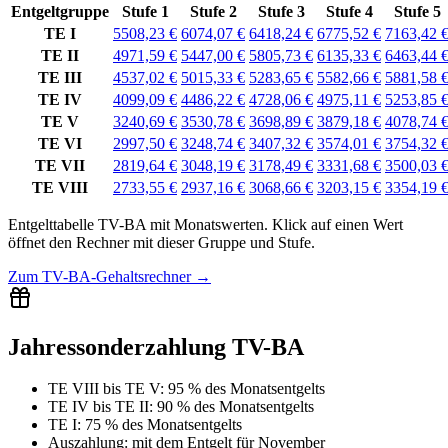
Entgeltgruppe
Stufe 1
Stufe 2
Stufe 3
Stufe 4
Stufe 5
TE I
5508,23 €
6074,07 €
6418,24 €
6775,52 €
7163,42 
TE II
4971,59 €
5447,00 €
5805,73 €
6135,33 €
6463,44 
TE III
4537,02 €
5015,33 €
5283,65 €
5582,66 €
5881,58 
TE IV
4099,09 €
4486,22 €
4728,06 €
4975,11 €
5253,85 
TE V
3240,69 €
3530,78 €
3698,89 €
3879,18 €
4078,74 
TE VI
2997,50 €
3248,74 €
3407,32 €
3574,01 €
3754,32 
TE VII
2819,64 €
3048,19 €
3178,49 €
3331,68 €
3500,03 
TE VIII
2733,55 €
2937,16 €
3068,66 €
3203,15 €
3354,19 
Entgelttabelle
TV-BA
mit
Monatswerten
.
Klick auf einen Wert
öffnet den Rechner mit dieser Gruppe und Stufe.
Zum
TV-BA-Gehaltsrechner
→
Jahressonderzahlung TV-BA
TE VIII bis TE V
:
95 % des Monatsentgelts
TE IV bis TE II
:
90 % des Monatsentgelts
TE I
:
75 % des Monatsentgelts
Auszahlung:
mit dem Entgelt für
November