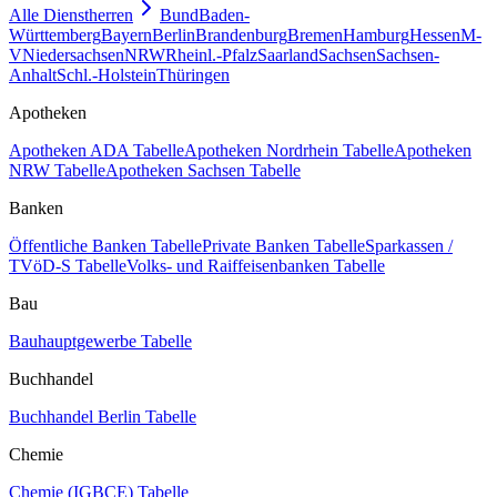
Alle Dienstherren
Bund
Baden-
Württemberg
Bayern
Berlin
Brandenburg
Bremen
Hamburg
Hessen
M-
V
Niedersachsen
NRW
Rheinl.-Pfalz
Saarland
Sachsen
Sachsen-
Anhalt
Schl.-Holstein
Thüringen
Apotheken
Apotheken ADA Tabelle
Apotheken Nordrhein Tabelle
Apotheken
NRW Tabelle
Apotheken Sachsen Tabelle
Banken
Öffentliche Banken Tabelle
Private Banken Tabelle
Sparkassen /
TVöD-S Tabelle
Volks- und Raiffeisenbanken Tabelle
Bau
Bauhauptgewerbe Tabelle
Buchhandel
Buchhandel Berlin Tabelle
Chemie
Chemie (IGBCE) Tabelle