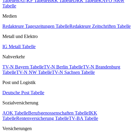
Tabelle
BAT-KF Tabelle
BRK Tabelle
DRK Tabelle
KAVO NRW
Tabelle
Medien
Redakteure Tageszeitungen Tabelle
Redakteure Zeitschriften Tabelle
Metall und Elektro
IG Metall Tabelle
Nahverkehr
TV-N Bayern Tabelle
TV-N Berlin Tabelle
TV-N Brandenburg
Tabelle
TV-N NW Tabelle
TV-N Sachsen Tabelle
Post und Logistik
Deutsche Post Tabelle
Sozialversicherung
AOK Tabelle
Berufsgenossenschaften Tabelle
IKK
Tabelle
Rentenversicherung Tabelle
TV-BA Tabelle
Versicherungen