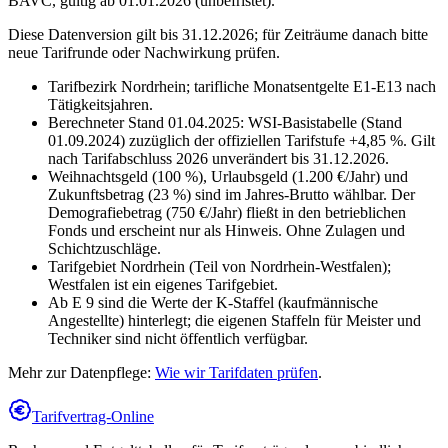
BAVC
,
gültig ab 01.01.2026 (unbefristet)
.
Diese Datenversion gilt bis 31.12.2026; für Zeiträume danach bitte
neue Tarifrunde oder Nachwirkung prüfen.
Tarifbezirk Nordrhein; tarifliche Monatsentgelte E1-E13 nach
Tätigkeitsjahren.
Berechneter Stand 01.04.2025: WSI-Basistabelle (Stand
01.09.2024) zuzüglich der offiziellen Tarifstufe +4,85 %. Gilt
nach Tarifabschluss 2026 unverändert bis 31.12.2026.
Weihnachtsgeld (100 %), Urlaubsgeld (1.200 €/Jahr) und
Zukunftsbetrag (23 %) sind im Jahres-Brutto wählbar. Der
Demografiebetrag (750 €/Jahr) fließt in den betrieblichen
Fonds und erscheint nur als Hinweis. Ohne Zulagen und
Schichtzuschläge.
Tarifgebiet Nordrhein (Teil von Nordrhein-Westfalen);
Westfalen ist ein eigenes Tarifgebiet.
Ab E 9 sind die Werte der K-Staffel (kaufmännische
Angestellte) hinterlegt; die eigenen Staffeln für Meister und
Techniker sind nicht öffentlich verfügbar.
Mehr zur Datenpflege:
Wie wir Tarifdaten prüfen
.
Tarifvertrag-Online