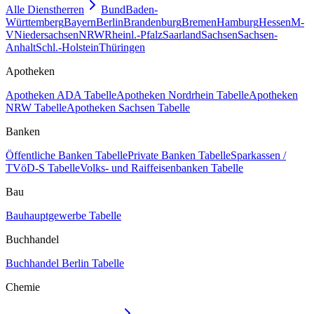
Alle Dienstherren
Bund
Baden-
Württemberg
Bayern
Berlin
Brandenburg
Bremen
Hamburg
Hessen
M-
V
Niedersachsen
NRW
Rheinl.-Pfalz
Saarland
Sachsen
Sachsen-
Anhalt
Schl.-Holstein
Thüringen
Apotheken
Apotheken ADA Tabelle
Apotheken Nordrhein Tabelle
Apotheken
NRW Tabelle
Apotheken Sachsen Tabelle
Banken
Öffentliche Banken Tabelle
Private Banken Tabelle
Sparkassen /
TVöD-S Tabelle
Volks- und Raiffeisenbanken Tabelle
Bau
Bauhauptgewerbe Tabelle
Buchhandel
Buchhandel Berlin Tabelle
Chemie