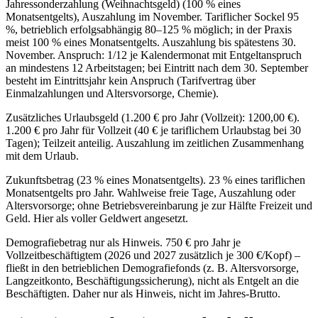
Jahressonderzahlung (Weihnachtsgeld) (100 % eines
Monatsentgelts), Auszahlung im November. Tariflicher Sockel 95
%, betrieblich erfolgsabhängig 80–125 % möglich; in der Praxis
meist 100 % eines Monatsentgelts. Auszahlung bis spätestens 30.
November. Anspruch: 1/12 je Kalendermonat mit Entgeltanspruch
an mindestens 12 Arbeitstagen; bei Eintritt nach dem 30. September
besteht im Eintrittsjahr kein Anspruch (Tarifvertrag über
Einmalzahlungen und Altersvorsorge, Chemie).
Zusätzliches Urlaubsgeld (1.200 € pro Jahr (Vollzeit): 1200,00 €).
1.200 € pro Jahr für Vollzeit (40 € je tariflichem Urlaubstag bei 30
Tagen); Teilzeit anteilig. Auszahlung im zeitlichen Zusammenhang
mit dem Urlaub.
Zukunftsbetrag (23 % eines Monatsentgelts). 23 % eines tariflichen
Monatsentgelts pro Jahr. Wahlweise freie Tage, Auszahlung oder
Altersvorsorge; ohne Betriebsvereinbarung je zur Hälfte Freizeit und
Geld. Hier als voller Geldwert angesetzt.
Demografiebetrag nur als Hinweis. 750 € pro Jahr je
Vollzeitbeschäftigtem (2026 und 2027 zusätzlich je 300 €/Kopf) –
fließt in den betrieblichen Demografiefonds (z. B. Altersvorsorge,
Langzeitkonto, Beschäftigungssicherung), nicht als Entgelt an die
Beschäftigten. Daher nur als Hinweis, nicht im Jahres-Brutto.