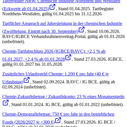
Tarifregister NRW: Chemische Industrie Nordrhein und Westfalen
(Eckwerte ab 01.04.2025)
, Stand
01.04.2025
.
Tarifregister
Nordrhein-Westfalen
,
gültig 01.04.2025 bis 31.12.2026
.
Tariflicher Anspruch auf Jahresleistung in der chemischen Industrie
(Zwölftelung, Eintritt nach 30. September)
, Stand
10.06.2026
.
BAVC/IGBCE Verbandsrahmenvertrag-Portal
,
gültig ab 01.01.2026
(unbefristet)
.
Chemie-Tarifabschluss 2026 (IGBCE/BAVC): +2,1 % ab
01.01.2027, +2,4 % ab 01.01.2028
, Stand
27.03.2026
.
IGBCE
,
gültig 01.01.2027 bis 31.05.2028
.
Zusätzliches Urlaubsgeld Chemie: 1.200 € pro Jahr (40 € je
Urlaubstag)
, Stand
02.09.2024
.
BAVC / IG BCE
,
gültig ab
02.09.2024 (unbefristet)
.
Chemie-Zukunftsbetrag / Zukunftskonto: 23 % eines Monatsentgelts
, Stand
01.01.2024
.
IG BCE
,
gültig ab 01.01.2022 (unbefristet)
.
Chemie-Demografiebetrag: 750 € pro Jahr in den betrieblichen
Fonds (2026/2027 je +300 €)
, Stand
27.03.2026
.
IG BCE /