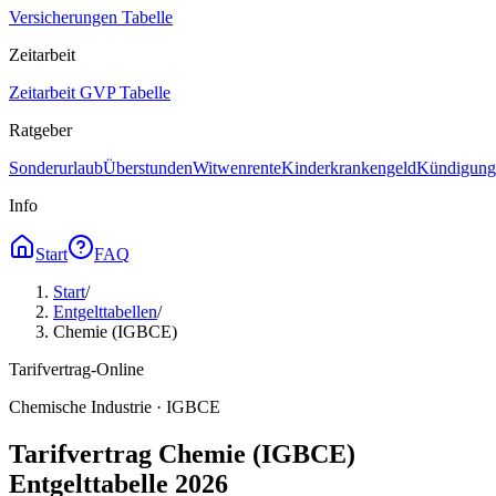
Versicherungen Tabelle
Zeitarbeit
Zeitarbeit GVP Tabelle
Ratgeber
Sonderurlaub
Überstunden
Witwenrente
Kinderkrankengeld
Kündigungs
Info
Start
FAQ
Start
/
Entgelttabellen
/
Chemie (IGBCE)
Tarifvertrag-Online
Chemische Industrie · IGBCE
Tarifvertrag Chemie (IGBCE)
Entgelttabelle 2026