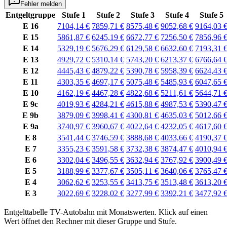
Fehler melden
Entgeltgruppe
Stufe 1
Stufe 2
Stufe 3
Stufe 4
Stufe 5
E 16
7104,14 €
7859,71 €
8575,48 €
9052,68 €
9164,03 
E 15
5861,87 €
6245,19 €
6672,77 €
7256,50 €
7856,96 
E 14
5329,19 €
5676,29 €
6129,58 €
6632,60 €
7193,31 
E 13
4929,72 €
5310,14 €
5743,20 €
6213,37 €
6766,64 
E 12
4445,43 €
4879,22 €
5390,78 €
5958,39 €
6624,43 
E 11
4303,35 €
4697,17 €
5075,48 €
5485,93 €
6047,65 
E 10
4162,19 €
4467,28 €
4822,68 €
5211,61 €
5644,71 
E 9c
4019,93 €
4284,21 €
4615,88 €
4987,53 €
5390,47 
E 9b
3879,09 €
3998,41 €
4300,81 €
4635,03 €
5012,66 
E 9a
3740,97 €
3960,67 €
4022,64 €
4232,05 €
4617,60 
E 8
3541,44 €
3746,59 €
3888,68 €
4033,66 €
4190,37 
E 7
3355,23 €
3591,58 €
3732,38 €
3874,47 €
4010,94 
E 6
3302,04 €
3496,55 €
3632,94 €
3767,92 €
3900,49 
E 5
3188,99 €
3377,67 €
3505,11 €
3640,06 €
3765,47 
E 4
3062,62 €
3253,55 €
3413,75 €
3513,48 €
3613,20 
E 3
3022,69 €
3228,02 €
3277,99 €
3392,21 €
3477,92 
Entgelttabelle
TV-Autobahn
mit
Monatswerten
.
Klick auf einen
Wert öffnet den Rechner mit dieser Gruppe und Stufe.