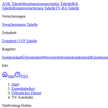
AOK Tabelle
Berufsgenossenschaften Tabelle
IKK
Tabelle
Rentenversicherung Tabelle
TV-BA Tabelle
Versicherungen
Versicherungen Tabelle
Zeitarbeit
Zeitarbeit GVP Tabelle
Ratgeber
Sonderurlaub
Überstunden
Witwenrente
Kinderkrankengeld
Kündigungs
Info
Start
FAQ
Start
/
Entgelttabellen
/
Öffentlicher Dienst
/
TV-Autobahn
Tarifvertrag-Online