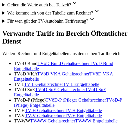
Gelten die Werte auch bei Teilzeit?
Wie komme ich von der Tabelle zum Rechner?
Für wen gilt der TV-Autobahn Tarifvertrag?
Verwandte Tarife im Bereich Öffentlicher
Dienst
Weitere Rechner und Entgelttabellen aus demselben Tarifbereich.
TVöD Bund
TVöD Bund
Gehaltsrechner
TVöD Bund
Entgelttabelle
TVöD VKA
TVöD VKA
Gehaltsrechner
TVöD VKA
Entgelttabelle
TV-L
TV-L
Gehaltsrechner
TV-L
Entgelttabelle
TVöD SuE
TVöD SuE
Gehaltsrechner
TVöD SuE
Entgelttabelle
TVöD-P (Pflege)
TVöD-P (Pflege)
Gehaltsrechner
TVöD-P
(Pflege)
Entgelttabelle
TV-H
TV-H
Gehaltsrechner
TV-H
Entgelttabelle
TV-V
TV-V
Gehaltsrechner
TV-V
Entgelttabelle
TV-WW
TV-WW
Gehaltsrechner
TV-WW
Entgelttabelle