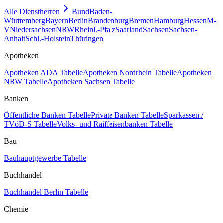
Alle Dienstherren
Bund
Baden-
Württemberg
Bayern
Berlin
Brandenburg
Bremen
Hamburg
Hessen
M-
V
Niedersachsen
NRW
Rheinl.-Pfalz
Saarland
Sachsen
Sachsen-
Anhalt
Schl.-Holstein
Thüringen
Apotheken
Apotheken ADA Tabelle
Apotheken Nordrhein Tabelle
Apotheken
NRW Tabelle
Apotheken Sachsen Tabelle
Banken
Öffentliche Banken Tabelle
Private Banken Tabelle
Sparkassen /
TVöD-S Tabelle
Volks- und Raiffeisenbanken Tabelle
Bau
Bauhauptgewerbe Tabelle
Buchhandel
Buchhandel Berlin Tabelle
Chemie