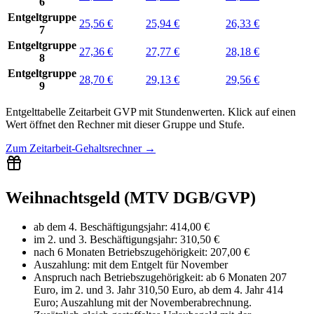
6
Entgeltgruppe
25,56 €
25,94 €
26,33 €
7
Entgeltgruppe
27,36 €
27,77 €
28,18 €
8
Entgeltgruppe
28,70 €
29,13 €
29,56 €
9
Entgelttabelle
Zeitarbeit GVP
mit
Stundenwerten
.
Klick auf einen
Wert öffnet den Rechner mit dieser Gruppe und Stufe.
Zum
Zeitarbeit-Gehaltsrechner
→
Weihnachtsgeld (MTV DGB/GVP)
ab dem 4. Beschäftigungsjahr
:
414,00 €
im 2. und 3. Beschäftigungsjahr
:
310,50 €
nach 6 Monaten Betriebszugehörigkeit
:
207,00 €
Auszahlung:
mit dem Entgelt für
November
Anspruch nach Betriebszugehörigkeit: ab 6 Monaten 207
Euro, im 2. und 3. Jahr 310,50 Euro, ab dem 4. Jahr 414
Euro; Auszahlung mit der Novemberabrechnung.