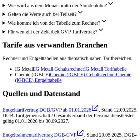
Wie wird aus dem Monatsbrutto der Stundenlohn?
Gelten die Werte auch bei Teilzeit?
Wie komme ich von der Tabelle zum Rechner?
Für wen gilt der Zeitarbeit GVP Tarifvertrag?
Tarife aus verwandten Branchen
Rechner und Entgelttabellen aus thematisch nahen Tarifbereichen.
IG Metall
IG Metall
Gehaltsrechner
IG Metall
Tariftabelle
Chemie (IGBCE)
Chemie (IGBCE)
Gehaltsrechner
Chemie
(IGBCE)
Entgelttabelle
Quellen und Datenstand
Entgelttarifvertrag DGB/GVP ab 01.01.2026
, Stand
12.09.2025
.
DGB-Tarifgemeinschaft / Gesamtverband der Personaldienstleister
,
gültig 01.01.2026 bis 30.09.2027
.
Entgeltrahmentarifvertrag DGB/GVP
, Stand
20.05.2025
.
DGB-