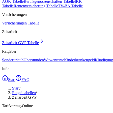
AOK Tabelle
Berufsgenossenschaften Tabelle
IKK
Tabelle
Rentenversicherung Tabelle
TV-BA Tabelle
Versicherungen
Versicherungen Tabelle
Zeitarbeit
Zeitarbeit GVP Tabelle
Ratgeber
Sonderurlaub
Überstunden
Witwenrente
Kinderkrankengeld
Kündigungs
Info
Start
FAQ
Start
/
Entgelttabellen
/
Zeitarbeit GVP
Tarifvertrag-Online