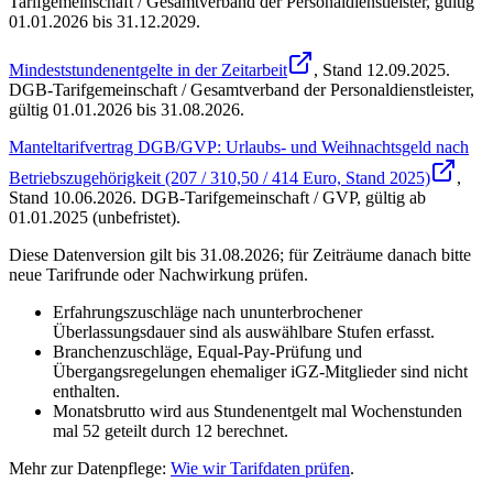
Tarifgemeinschaft / Gesamtverband der Personaldienstleister
,
gültig
01.01.2026 bis 31.12.2029
.
Mindeststundenentgelte in der Zeitarbeit
, Stand
12.09.2025
.
DGB-Tarifgemeinschaft / Gesamtverband der Personaldienstleister
,
gültig 01.01.2026 bis 31.08.2026
.
Manteltarifvertrag DGB/GVP: Urlaubs- und Weihnachtsgeld nach
Betriebszugehörigkeit (207 / 310,50 / 414 Euro, Stand 2025)
,
Stand
10.06.2026
.
DGB-Tarifgemeinschaft / GVP
,
gültig ab
01.01.2025 (unbefristet)
.
Diese Datenversion gilt bis 31.08.2026; für Zeiträume danach bitte
neue Tarifrunde oder Nachwirkung prüfen.
Erfahrungszuschläge nach ununterbrochener
Überlassungsdauer sind als auswählbare Stufen erfasst.
Branchenzuschläge, Equal-Pay-Prüfung und
Übergangsregelungen ehemaliger iGZ-Mitglieder sind nicht
enthalten.
Monatsbrutto wird aus Stundenentgelt mal Wochenstunden
mal 52 geteilt durch 12 berechnet.
Mehr zur Datenpflege:
Wie wir Tarifdaten prüfen
.