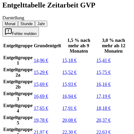
Entgelttabelle
Zeitarbeit GVP
Darstellung
Monat
Stunde
Jahr
Fehler melden
1,5 % nach
3,0 % nach
Entgeltgruppe
Grundentgelt
mehr als 9
mehr als 12
Monaten
Monaten
Entgeltgruppe
14,96 €
15,18 €
15,41 €
1
Entgeltgruppe
15,29 €
15,52 €
15,75 €
2a
Entgeltgruppe
15,69 €
15,93 €
16,16 €
2b
Entgeltgruppe
16,69 €
16,94 €
17,19 €
3
Entgeltgruppe
17,65 €
17,91 €
18,18 €
4
Entgeltgruppe
19,78 €
20,08 €
20,37 €
5
Entgeltgruppe
21,97 €
22,30 €
22,63 €