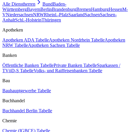
Alle Dienstherren
Bund
Baden-
Württemberg
Bayern
Berlin
Brandenburg
Bremen
Hamburg
Hessen
M-
V
Niedersachsen
NRW
Rheinl.-Pfalz
Saarland
Sachsen
Sachsen-
Anhalt
Schl.-Holstein
Thüringen
Apotheken
Apotheken ADA Tabelle
Apotheken Nordrhein Tabelle
Apotheken
NRW Tabelle
Apotheken Sachsen Tabelle
Banken
Öffentliche Banken Tabelle
Private Banken Tabelle
Sparkassen /
TVöD-S Tabelle
Volks- und Raiffeisenbanken Tabelle
Bau
Bauhauptgewerbe Tabelle
Buchhandel
Buchhandel Berlin Tabelle
Chemie
Chemie (IGBCE) Tabelle