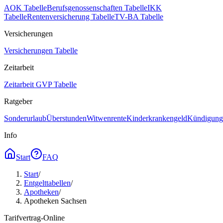
AOK Tabelle
Berufsgenossenschaften Tabelle
IKK
Tabelle
Rentenversicherung Tabelle
TV-BA Tabelle
Versicherungen
Versicherungen Tabelle
Zeitarbeit
Zeitarbeit GVP Tabelle
Ratgeber
Sonderurlaub
Überstunden
Witwenrente
Kinderkrankengeld
Kündigungs
Info
Start
FAQ
Start
/
Entgelttabellen
/
Apotheken
/
Apotheken Sachsen
Tarifvertrag-Online