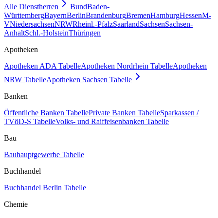
Alle Dienstherren
Bund
Baden-
Württemberg
Bayern
Berlin
Brandenburg
Bremen
Hamburg
Hessen
M-
V
Niedersachsen
NRW
Rheinl.-Pfalz
Saarland
Sachsen
Sachsen-
Anhalt
Schl.-Holstein
Thüringen
Apotheken
Apotheken ADA Tabelle
Apotheken Nordrhein Tabelle
Apotheken
NRW Tabelle
Apotheken Sachsen Tabelle
Banken
Öffentliche Banken Tabelle
Private Banken Tabelle
Sparkassen /
TVöD-S Tabelle
Volks- und Raiffeisenbanken Tabelle
Bau
Bauhauptgewerbe Tabelle
Buchhandel
Buchhandel Berlin Tabelle
Chemie