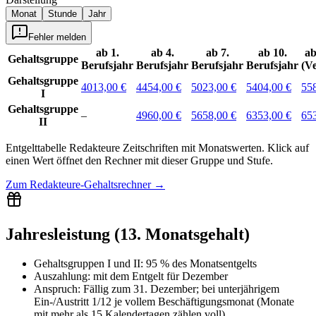
Monat
Stunde
Jahr
Fehler melden
ab 1.
ab 4.
ab 7.
ab 10.
ab
Gehaltsgruppe
Berufsjahr
Berufsjahr
Berufsjahr
Berufsjahr
(V
Gehaltsgruppe
4013,00 €
4454,00 €
5023,00 €
5404,00 €
55
I
Gehaltsgruppe
–
4960,00 €
5658,00 €
6353,00 €
65
II
Entgelttabelle
Redakteure Zeitschriften
mit
Monatswerten
.
Klick auf
einen Wert öffnet den Rechner mit dieser Gruppe und Stufe.
Zum
Redakteure-Gehaltsrechner
→
Jahresleistung (13. Monatsgehalt)
Gehaltsgruppen I und II
:
95 % des Monatsentgelts
Auszahlung:
mit dem Entgelt für
Dezember
Anspruch:
Fällig zum 31. Dezember; bei unterjährigem
Ein-/Austritt 1/12 je vollem Beschäftigungsmonat (Monate
mit mehr als 15 Kalendertagen zählen voll).