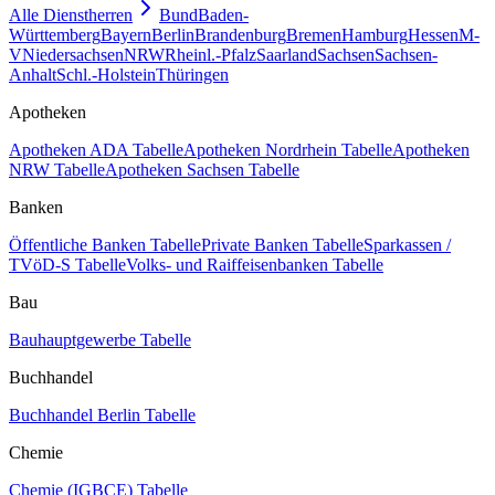
Alle Dienstherren
Bund
Baden-
Württemberg
Bayern
Berlin
Brandenburg
Bremen
Hamburg
Hessen
M-
V
Niedersachsen
NRW
Rheinl.-Pfalz
Saarland
Sachsen
Sachsen-
Anhalt
Schl.-Holstein
Thüringen
Apotheken
Apotheken ADA Tabelle
Apotheken Nordrhein Tabelle
Apotheken
NRW Tabelle
Apotheken Sachsen Tabelle
Banken
Öffentliche Banken Tabelle
Private Banken Tabelle
Sparkassen /
TVöD-S Tabelle
Volks- und Raiffeisenbanken Tabelle
Bau
Bauhauptgewerbe Tabelle
Buchhandel
Buchhandel Berlin Tabelle
Chemie
Chemie (IGBCE) Tabelle