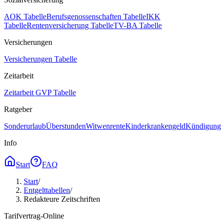
AOK Tabelle
Berufsgenossenschaften Tabelle
IKK
Tabelle
Rentenversicherung Tabelle
TV-BA Tabelle
Versicherungen
Versicherungen Tabelle
Zeitarbeit
Zeitarbeit GVP Tabelle
Ratgeber
Sonderurlaub
Überstunden
Witwenrente
Kinderkrankengeld
Kündigungs
Info
Start
FAQ
Start
/
Entgelttabellen
/
Redakteure Zeitschriften
Tarifvertrag-Online