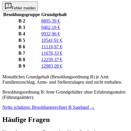
Fehler melden
Besoldungsgruppe
Grundgehalt
B 2
8895,39 €
B 3
9402,19 €
B 4
9932,96 €
B 5
10541,91 €
B 6
11116,97 €
B 7
11676,33 €
B 8
12259,37 €
B 9
12983,28 €
Monatliches Grundgehalt (Besoldungsordnung
B
) je
Amt
.
Familienzuschlag, Amts- und Stellenzulagen sind nicht enthalten.
Besoldungsordnung B: feste Grundgehälter ohne Erfahrungsstufen
(Führungsämter).
Netto schätzen: Besoldungsrechner B Saarland
→
Häufige Fragen