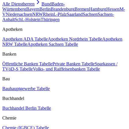
Alle Dienstherren
Bund
Baden-
Württemberg
Bayern
Berlin
Brandenburg
Bremen
Hamburg
Hessen
M-
V
Niedersachsen
NRW
Rheinl.-Pfalz
Saarland
Sachsen
Sachsen-
Anhalt
Schl.-Holstein
Thüringen
Apotheken
Apotheken ADA Tabelle
Apotheken Nordrhein Tabelle
Apotheken
NRW Tabelle
Apotheken Sachsen Tabelle
Banken
Öffentliche Banken Tabelle
Private Banken Tabelle
Sparkassen /
TVöD-S Tabelle
Volks- und Raiffeisenbanken Tabelle
Bau
Bauhauptgewerbe Tabelle
Buchhandel
Buchhandel Berlin Tabelle
Chemie
Chemie (IGBCE) Tabelle