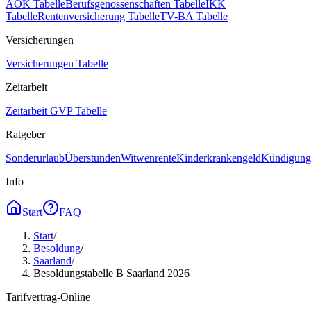
AOK Tabelle
Berufsgenossenschaften Tabelle
IKK
Tabelle
Rentenversicherung Tabelle
TV-BA Tabelle
Versicherungen
Versicherungen Tabelle
Zeitarbeit
Zeitarbeit GVP Tabelle
Ratgeber
Sonderurlaub
Überstunden
Witwenrente
Kinderkrankengeld
Kündigungs
Info
Start
FAQ
Start
/
Besoldung
/
Saarland
/
Besoldungstabelle B Saarland 2026
Tarifvertrag-Online