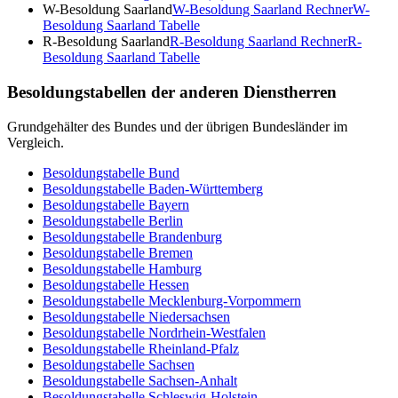
W-Besoldung Saarland
W-Besoldung Saarland
Rechner
W-
Besoldung Saarland
Tabelle
R-Besoldung Saarland
R-Besoldung Saarland
Rechner
R-
Besoldung Saarland
Tabelle
Besoldungstabellen der anderen Dienstherren
Grundgehälter des Bundes und der übrigen Bundesländer im
Vergleich.
Besoldungstabelle
Bund
Besoldungstabelle
Baden-Württemberg
Besoldungstabelle
Bayern
Besoldungstabelle
Berlin
Besoldungstabelle
Brandenburg
Besoldungstabelle
Bremen
Besoldungstabelle
Hamburg
Besoldungstabelle
Hessen
Besoldungstabelle
Mecklenburg-Vorpommern
Besoldungstabelle
Niedersachsen
Besoldungstabelle
Nordrhein-Westfalen
Besoldungstabelle
Rheinland-Pfalz
Besoldungstabelle
Sachsen
Besoldungstabelle
Sachsen-Anhalt
Besoldungstabelle
Schleswig-Holstein