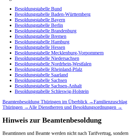
Besoldungstabelle
Bund
Besoldungstabelle
Baden-Württemberg
Besoldungstabelle
Bayern
Besoldungstabelle
Berlin
Besoldungstabelle
Brandenburg
Besoldungstabelle
Bremen
Besoldungstabelle
Hamburg
Besoldungstabelle
Hessen
Besoldungstabelle
Mecklenburg-Vorpommern
Besoldungstabelle
Niedersachsen
Besoldungstabelle
Nordrhein-Westfalen
Besoldungstabelle
Rheinland-Pfalz
Besoldungstabelle
Saarland
Besoldungstabelle
Sachsen
Besoldungstabelle
Sachsen-Anhalt
Besoldungstabelle
Schleswig-Holstein
Beamtenbesoldung
Thüringen
im Überblick →
Familienzuschlag
Thüringen
→
Alle Dienstherren und Besoldungsordnungen →
Hinweis zur Beamtenbesoldung
Beamtinnen und Beamte werden nicht nach Tarifvertrag, sondern