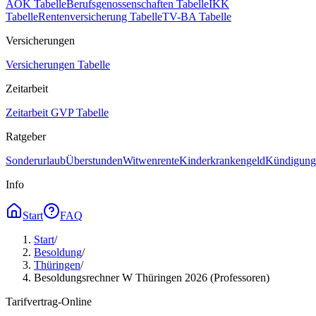
AOK Tabelle
Berufsgenossenschaften Tabelle
IKK
Tabelle
Rentenversicherung Tabelle
TV-BA Tabelle
Versicherungen
Versicherungen Tabelle
Zeitarbeit
Zeitarbeit GVP Tabelle
Ratgeber
Sonderurlaub
Überstunden
Witwenrente
Kinderkrankengeld
Kündigungs
Info
Start
FAQ
Start
/
Besoldung
/
Thüringen
/
Besoldungsrechner W Thüringen 2026 (Professoren)
Tarifvertrag-Online