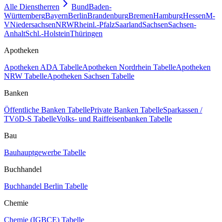
Alle Dienstherren
Bund
Baden-
Württemberg
Bayern
Berlin
Brandenburg
Bremen
Hamburg
Hessen
M-
V
Niedersachsen
NRW
Rheinl.-Pfalz
Saarland
Sachsen
Sachsen-
Anhalt
Schl.-Holstein
Thüringen
Apotheken
Apotheken ADA Tabelle
Apotheken Nordrhein Tabelle
Apotheken
NRW Tabelle
Apotheken Sachsen Tabelle
Banken
Öffentliche Banken Tabelle
Private Banken Tabelle
Sparkassen /
TVöD-S Tabelle
Volks- und Raiffeisenbanken Tabelle
Bau
Bauhauptgewerbe Tabelle
Buchhandel
Buchhandel Berlin Tabelle
Chemie
Chemie (IGBCE) Tabelle