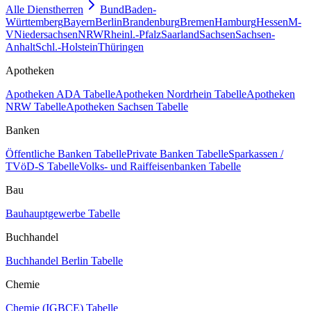
Alle Dienstherren
Bund
Baden-
Württemberg
Bayern
Berlin
Brandenburg
Bremen
Hamburg
Hessen
M-
V
Niedersachsen
NRW
Rheinl.-Pfalz
Saarland
Sachsen
Sachsen-
Anhalt
Schl.-Holstein
Thüringen
Apotheken
Apotheken ADA Tabelle
Apotheken Nordrhein Tabelle
Apotheken
NRW Tabelle
Apotheken Sachsen Tabelle
Banken
Öffentliche Banken Tabelle
Private Banken Tabelle
Sparkassen /
TVöD-S Tabelle
Volks- und Raiffeisenbanken Tabelle
Bau
Bauhauptgewerbe Tabelle
Buchhandel
Buchhandel Berlin Tabelle
Chemie
Chemie (IGBCE) Tabelle