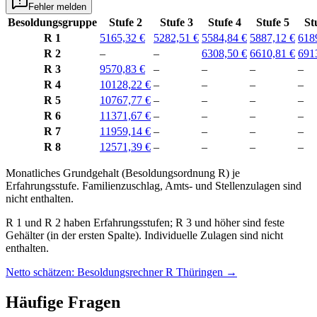
Fehler melden
Besoldungsgruppe
Stufe 2
Stufe 3
Stufe 4
Stufe 5
St
R 1
5165,32 €
5282,51 €
5584,84 €
5887,12 €
618
R 2
–
–
6308,50 €
6610,81 €
691
R 3
9570,83 €
–
–
–
–
R 4
10128,22 €
–
–
–
–
R 5
10767,77 €
–
–
–
–
R 6
11371,67 €
–
–
–
–
R 7
11959,14 €
–
–
–
–
R 8
12571,39 €
–
–
–
–
Monatliches Grundgehalt (Besoldungsordnung
R
) je
Erfahrungsstufe
. Familienzuschlag, Amts- und Stellenzulagen sind
nicht enthalten.
R 1 und R 2 haben Erfahrungsstufen; R 3 und höher sind feste
Gehälter (in der ersten Spalte). Individuelle Zulagen sind nicht
enthalten.
Netto schätzen: Besoldungsrechner R Thüringen
→
Häufige Fragen