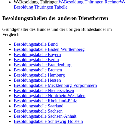
W-Besoldung Thüringen
W-Besoldung Thüringen
Rechner
W-
Besoldung Thüringen
Tabelle
Besoldungstabellen der anderen Dienstherren
Grundgehälter des Bundes und der übrigen Bundesländer im
Vergleich.
Besoldungstabelle
Bund
Besoldungstabelle
Baden-Württemberg
Besoldungstabelle
Bayern
Besoldungstabelle
Berlin
Besoldungstabelle
Brandenburg
Besoldungstabelle
Bremen
Besoldungstabelle
Hamburg
Besoldungstabelle
Hessen
Besoldungstabelle
Mecklenburg-Vorpommern
Besoldungstabelle
Niedersachsen
Besoldungstabelle
Nordrhein-Westfalen
Besoldungstabelle
Rheinland-Pfalz
Besoldungstabelle
Saarland
Besoldungstabelle
Sachsen
Besoldungstabelle
Sachsen-Anhalt
Besoldungstabelle
Schleswig-Holstein