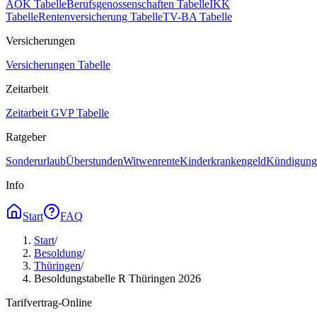
AOK Tabelle
Berufsgenossenschaften Tabelle
IKK
Tabelle
Rentenversicherung Tabelle
TV-BA Tabelle
Versicherungen
Versicherungen Tabelle
Zeitarbeit
Zeitarbeit GVP Tabelle
Ratgeber
Sonderurlaub
Überstunden
Witwenrente
Kinderkrankengeld
Kündigungs
Info
Start
FAQ
Start
/
Besoldung
/
Thüringen
/
Besoldungstabelle R Thüringen 2026
Tarifvertrag-Online