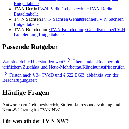
Entgelttabelle
TV-N Berlin
TV-N Berlin
Gehaltsrechner
TV-N Berlin
Entgelttabelle
TV-N Sachsen
TV-N Sachsen
Gehaltsrechner
TV-N Sachsen
Entgelttabelle
TV-N Brandenburg
TV-N Brandenburg
Gehaltsrechner
TV-N
Brandenburg
Entgelttabelle
Passende Ratgeber
Was sind deine Überstunden wert?
Überstunden-Rechner mit
tariflichem Zuschlag und Netto-Mehrbetrag.
Kündigungsfrist prüfen
Fristen nach § 34 TVöD und § 622 BGB, abhängig von der
Beschäftigungszeit.
Häufige Fragen
Antworten zu Geltungsbereich, Stufen, Jahressonderzahlung und
Netto-Schätzung im TV-N NW.
Für wen gilt der TV-N NW?