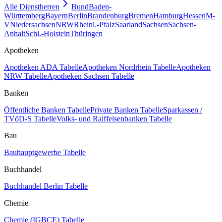
Alle Dienstherren
Bund
Baden-
Württemberg
Bayern
Berlin
Brandenburg
Bremen
Hamburg
Hessen
M-
V
Niedersachsen
NRW
Rheinl.-Pfalz
Saarland
Sachsen
Sachsen-
Anhalt
Schl.-Holstein
Thüringen
Apotheken
Apotheken ADA Tabelle
Apotheken Nordrhein Tabelle
Apotheken
NRW Tabelle
Apotheken Sachsen Tabelle
Banken
Öffentliche Banken Tabelle
Private Banken Tabelle
Sparkassen /
TVöD-S Tabelle
Volks- und Raiffeisenbanken Tabelle
Bau
Bauhauptgewerbe Tabelle
Buchhandel
Buchhandel Berlin Tabelle
Chemie
Chemie (IGBCE) Tabelle