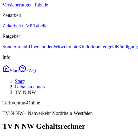
Versicherungen Tabelle
Zeitarbeit
Zeitarbeit GVP Tabelle
Ratgeber
Sonderurlaub
Überstunden
Witwenrente
Kinderkrankengeld
Kündigungs
Info
Start
FAQ
Start
/
Gehaltsrechner
/
TV-N NW
Tarifvertrag-Online
TV-N NW · Nahverkehr Nordrhein-Westfalen
TV-N NW Gehaltsrechner