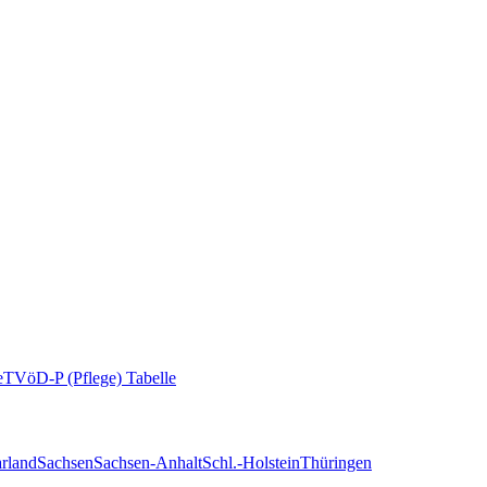
e
TVöD-P (Pflege) Tabelle
rland
Sachsen
Sachsen-Anhalt
Schl.-Holstein
Thüringen