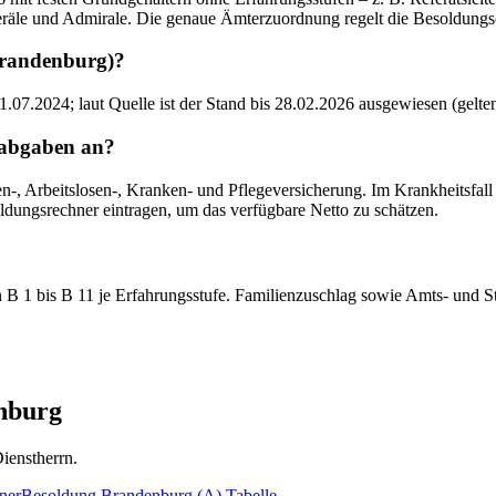
neräle und Admirale. Die genaue Ämterzuordnung regelt die Besoldungs
(Brandenburg)?
.07.2024; laut Quelle ist der Stand bis 28.02.2026 ausgewiesen (gelte
labgaben an?
, Arbeitslosen-, Kranken- und Pflegeversicherung. Im Krankheitsfall gr
ldungsrechner eintragen, um das verfügbare Netto zu schätzen.
B 1 bis B 11 je Erfahrungsstufe. Familienzuschlag sowie Amts- und St
nburg
ienstherrn.
ner
Besoldung Brandenburg (A)
Tabelle