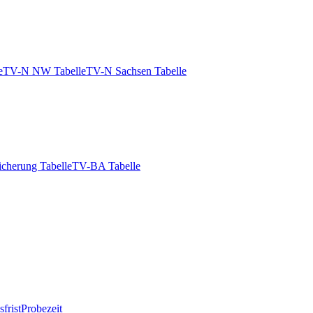
e
TV-N NW Tabelle
TV-N Sachsen Tabelle
icherung Tabelle
TV-BA Tabelle
frist
Probezeit