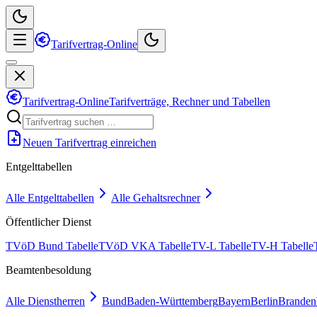
Tarifvertrag-Online
Tarifvertrag-Online
Tarifverträge, Rechner und Tabellen
Neuen Tarifvertrag einreichen
Entgelttabellen
Alle Entgelttabellen
Alle Gehaltsrechner
Öffentlicher Dienst
TVöD Bund Tabelle
TVöD VKA Tabelle
TV-L Tabelle
TV-H Tabelle
Beamtenbesoldung
Alle Dienstherren
Bund
Baden-Württemberg
Bayern
Berlin
Branden