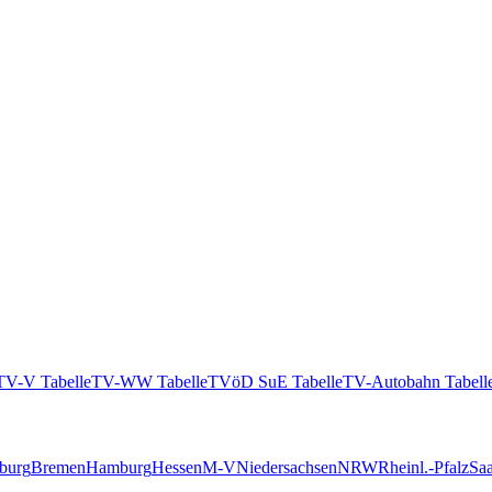
TV-V Tabelle
TV-WW Tabelle
TVöD SuE Tabelle
TV-Autobahn Tabell
burg
Bremen
Hamburg
Hessen
M-V
Niedersachsen
NRW
Rheinl.-Pfalz
Saa