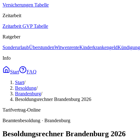
Versicherungen Tabelle
Zeitarbeit
Zeitarbeit GVP Tabelle
Ratgeber
Sonderurlaub
Überstunden
Witwenrente
Kinderkrankengeld
Kündigungs
Info
Start
FAQ
Start
/
Besoldung
/
Brandenburg
/
Besoldungsrechner Brandenburg 2026
Tarifvertrag-Online
Beamtenbesoldung ·
Brandenburg
Besoldungsrechner Brandenburg 2026