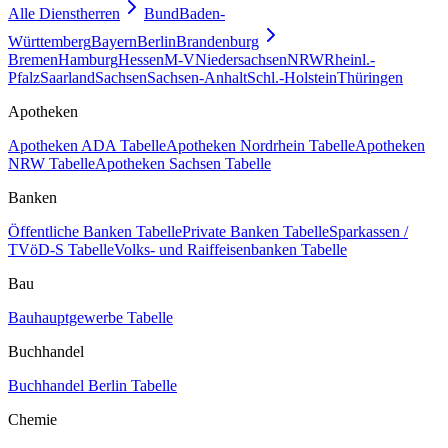
Alle Dienstherren
Bund
Baden-
Württemberg
Bayern
Berlin
Brandenburg
Bremen
Hamburg
Hessen
M-V
Niedersachsen
NRW
Rheinl.-
Pfalz
Saarland
Sachsen
Sachsen-Anhalt
Schl.-Holstein
Thüringen
Apotheken
Apotheken ADA Tabelle
Apotheken Nordrhein Tabelle
Apotheken
NRW Tabelle
Apotheken Sachsen Tabelle
Banken
Öffentliche Banken Tabelle
Private Banken Tabelle
Sparkassen /
TVöD-S Tabelle
Volks- und Raiffeisenbanken Tabelle
Bau
Bauhauptgewerbe Tabelle
Buchhandel
Buchhandel Berlin Tabelle
Chemie