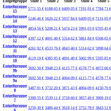
Entgeltgruppe
Stufe 1
Stufe 2
Stufe 3
Stufe 4
Stufe 5
Entgeltgruppe
5771,55 €
6188,65 €
6409,05 €
7191,91 €
7784,71 
15
Entgeltgruppe
5246,46 €
5626,22 €
5937,84 €
6409,05 €
7131,05 
14
Entgeltgruppe
4854,56 €
5208,21 €
5474,23 €
5991,03 €
6705,45 
13
Entgeltgruppe
4397,12 €
4691,40 €
5314,62 €
5861,84 €
6568,65 
12
Entgeltgruppe
4261,92 €
4533,76 €
4843,40 €
5314,62 €
5998,64 
11
Entgeltgruppe
4119,19 €
4385,95 €
4691,40 €
5002,99 €
5595,85 
10
Entgeltgruppe
3692,50 €
3948,23 €
4115,77 €
4578,77 €
4972,60 
9b
Entgeltgruppe
3692,50 €
3948,23 €
4004,09 €
4115,77 €
4578,77 
9a
Entgeltgruppe
3487,91 €
3732,20 €
3871,43 €
4004,09 €
4150,70 
8
Entgeltgruppe
3300,55 €
3539,11 €
3718,60 €
3857,49 €
3969,19 
7
Entgeltgruppe
3250,30 €
3486,44 €
3618,14 €
3752,78 €
3843,51 
6