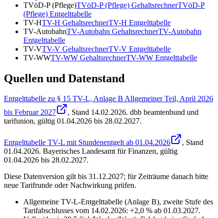
TVöD-P (Pflege)
TVöD-P (Pflege)
Gehaltsrechner
TVöD-P
(Pflege)
Entgelttabelle
TV-H
TV-H
Gehaltsrechner
TV-H
Entgelttabelle
TV-Autobahn
TV-Autobahn
Gehaltsrechner
TV-Autobahn
Entgelttabelle
TV-V
TV-V
Gehaltsrechner
TV-V
Entgelttabelle
TV-WW
TV-WW
Gehaltsrechner
TV-WW
Entgelttabelle
Quellen und Datenstand
Entgelttabelle zu § 15 TV-L, Anlage B Allgemeiner Teil, April 2026
bis Februar 2027
, Stand
14.02.2026
.
dbb beamtenbund und
tarifunion
,
gültig 01.04.2026 bis 28.02.2027
.
Entgelttabelle TV-L mit Stundenentgelt ab 01.04.2026
, Stand
01.04.2026
.
Bayerisches Landesamt für Finanzen
,
gültig
01.04.2026 bis 28.02.2027
.
Diese Datenversion gilt bis 31.12.2027; für Zeiträume danach bitte
neue Tarifrunde oder Nachwirkung prüfen.
Allgemeine TV-L-Entgelttabelle (Anlage B), zweite Stufe des
Tarifabschlusses vom 14.02.2026: +2,0 % ab 01.03.2027.