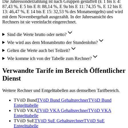
Die Jahressonderzahlung ist nach Gruppen gestaffelt (E 1 bis E 4:
87,43 %, E 5 bis E 8: 88,14 %, E 9a bis E 11: 74,35 %, E 12 bis E
13: 46,47 %, E 14 bis E 15: 32,53 % des Monatsentgelts) und wird
mit dem Novembergehalt ausgezahlt. In der Jahresansicht des
Rechners ist sie vereinfacht eingerechnet.
Sind die Werte brutto oder netto?
Wie wird aus dem Monatsbrutto der Stundenlohn?
Gelten die Werte auch bei Teilzeit?
Wie komme ich von der Tabelle zum Rechner?
Verwandte Tarife im Bereich Öffentlicher
Dienst
Weitere Rechner und Entgelttabellen aus demselben Tarifbereich.
TVöD Bund
TVöD Bund
Gehaltsrechner
TVöD Bund
Entgelttabelle
TVöD VKA
TVöD VKA
Gehaltsrechner
TVöD VKA
Entgelttabelle
TVöD SuE
TVöD SuE
Gehaltsrechner
TVöD SuE
Entgelttabelle