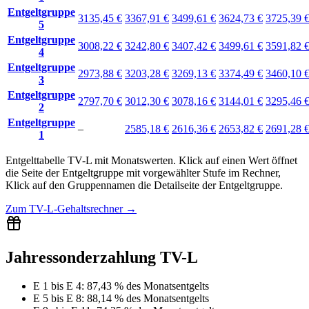
Entgeltgruppe
3135,45 €
3367,91 €
3499,61 €
3624,73 €
3725,39 
5
Entgeltgruppe
3008,22 €
3242,80 €
3407,42 €
3499,61 €
3591,82 
4
Entgeltgruppe
2973,88 €
3203,28 €
3269,13 €
3374,49 €
3460,10 
3
Entgeltgruppe
2797,70 €
3012,30 €
3078,16 €
3144,01 €
3295,46 
2
Entgeltgruppe
–
2585,18 €
2616,36 €
2653,82 €
2691,28 
1
Entgelttabelle
TV-L
mit
Monatswerten
.
Klick auf einen Wert öffnet
die Seite der Entgeltgruppe mit vorgewählter Stufe im Rechner,
Klick auf den Gruppennamen die Detailseite der Entgeltgruppe.
Zum
TV-L-Gehaltsrechner
→
Jahressonderzahlung TV-L
E 1 bis E 4
:
87,43 % des Monatsentgelts
E 5 bis E 8
:
88,14 % des Monatsentgelts