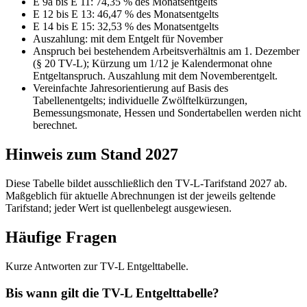
E 9a bis E 11
:
74,35 % des Monatsentgelts
E 12 bis E 13
:
46,47 % des Monatsentgelts
E 14 bis E 15
:
32,53 % des Monatsentgelts
Auszahlung:
mit dem Entgelt für
November
Anspruch bei bestehendem Arbeitsverhältnis am 1. Dezember
(§ 20 TV-L); Kürzung um 1/12 je Kalendermonat ohne
Entgeltanspruch. Auszahlung mit dem Novemberentgelt.
Vereinfachte Jahresorientierung auf Basis des
Tabellenentgelts; individuelle Zwölftelkürzungen,
Bemessungsmonate, Hessen und Sondertabellen werden nicht
berechnet.
Hinweis zum Stand 2027
Diese Tabelle bildet ausschließlich den TV-L-Tarifstand 2027 ab.
Maßgeblich für aktuelle Abrechnungen ist der jeweils geltende
Tarifstand; jeder Wert ist quellenbelegt ausgewiesen.
Häufige Fragen
Kurze Antworten zur TV-L Entgelttabelle.
Bis wann gilt die TV-L Entgelttabelle?