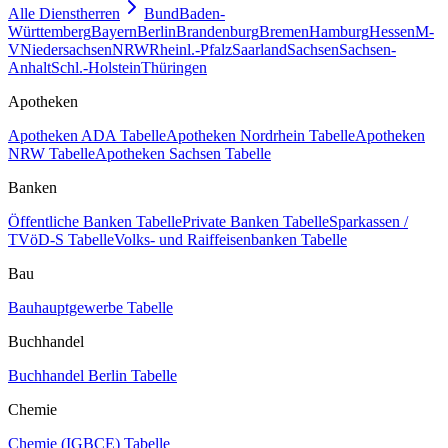
Alle Dienstherren
Bund
Baden-
Württemberg
Bayern
Berlin
Brandenburg
Bremen
Hamburg
Hessen
M-
V
Niedersachsen
NRW
Rheinl.-Pfalz
Saarland
Sachsen
Sachsen-
Anhalt
Schl.-Holstein
Thüringen
Apotheken
Apotheken ADA Tabelle
Apotheken Nordrhein Tabelle
Apotheken
NRW Tabelle
Apotheken Sachsen Tabelle
Banken
Öffentliche Banken Tabelle
Private Banken Tabelle
Sparkassen /
TVöD-S Tabelle
Volks- und Raiffeisenbanken Tabelle
Bau
Bauhauptgewerbe Tabelle
Buchhandel
Buchhandel Berlin Tabelle
Chemie
Chemie (IGBCE) Tabelle