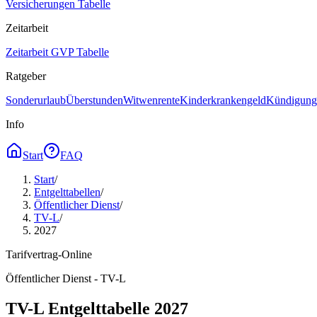
Versicherungen Tabelle
Zeitarbeit
Zeitarbeit GVP Tabelle
Ratgeber
Sonderurlaub
Überstunden
Witwenrente
Kinderkrankengeld
Kündigungs
Info
Start
FAQ
Start
/
Entgelttabellen
/
Öffentlicher Dienst
/
TV-L
/
2027
Tarifvertrag-Online
Öffentlicher Dienst - TV-L
TV-L Entgelttabelle 2027