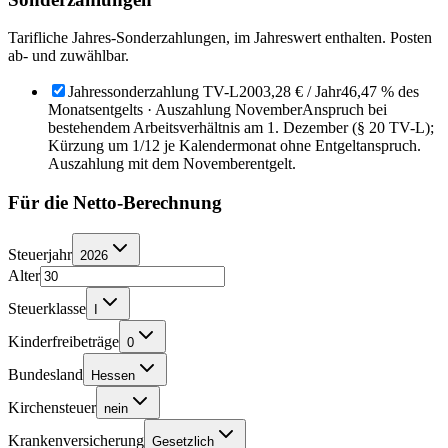
Tarifliche Jahres-Sonderzahlungen, im Jahreswert enthalten. Posten
ab- und zuwählbar.
Jahressonderzahlung TV-L
2003,28 €
/ Jahr
46,47 % des
Monatsentgelts · Auszahlung November
Anspruch bei
bestehendem Arbeitsverhältnis am 1. Dezember (§ 20 TV-L);
Kürzung um 1/12 je Kalendermonat ohne Entgeltanspruch.
Auszahlung mit dem Novemberentgelt.
Für die Netto-Berechnung
Steuerjahr
2026
Alter
Steuerklasse
I
Kinderfreibeträge
0
Bundesland
Hessen
Kirchensteuer
nein
Krankenversicherung
Gesetzlich