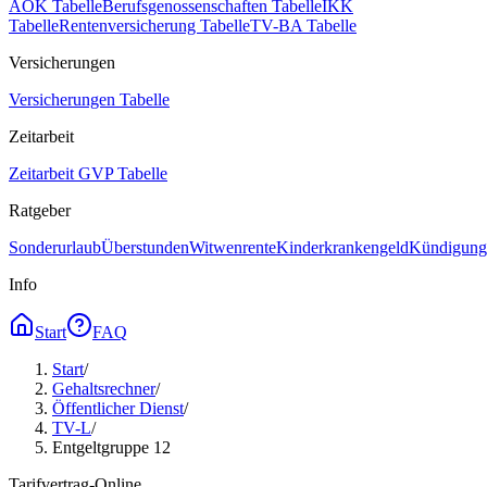
AOK Tabelle
Berufsgenossenschaften Tabelle
IKK
Tabelle
Rentenversicherung Tabelle
TV-BA Tabelle
Versicherungen
Versicherungen Tabelle
Zeitarbeit
Zeitarbeit GVP Tabelle
Ratgeber
Sonderurlaub
Überstunden
Witwenrente
Kinderkrankengeld
Kündigungs
Info
Start
FAQ
Start
/
Gehaltsrechner
/
Öffentlicher Dienst
/
TV-L
/
Entgeltgruppe 12
Tarifvertrag-Online