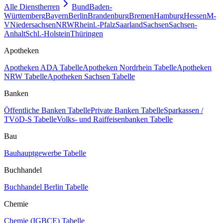
Alle Dienstherren
Bund
Baden-
Württemberg
Bayern
Berlin
Brandenburg
Bremen
Hamburg
Hessen
M-
V
Niedersachsen
NRW
Rheinl.-Pfalz
Saarland
Sachsen
Sachsen-
Anhalt
Schl.-Holstein
Thüringen
Apotheken
Apotheken ADA Tabelle
Apotheken Nordrhein Tabelle
Apotheken
NRW Tabelle
Apotheken Sachsen Tabelle
Banken
Öffentliche Banken Tabelle
Private Banken Tabelle
Sparkassen /
TVöD-S Tabelle
Volks- und Raiffeisenbanken Tabelle
Bau
Bauhauptgewerbe Tabelle
Buchhandel
Buchhandel Berlin Tabelle
Chemie
Chemie (IGBCE) Tabelle