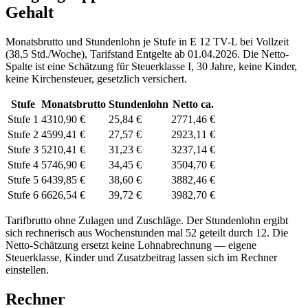
Gehalt
Monatsbrutto und Stundenlohn je Stufe in
E 12
TV-L
bei Vollzeit
(
38,5 Std./Woche
), Tarifstand
Entgelte ab 01.04.2026
. Die Netto-
Spalte ist eine Schätzung für Steuerklasse
I
,
30
Jahre, keine Kinder,
keine Kirchensteuer, gesetzlich versichert.
Stufe
Monatsbrutto
Stundenlohn
Netto ca.
Stufe 1
4310,90 €
25,84 €
2771,46 €
Stufe 2
4599,41 €
27,57 €
2923,11 €
Stufe 3
5210,41 €
31,23 €
3237,14 €
Stufe 4
5746,90 €
34,45 €
3504,70 €
Stufe 5
6439,85 €
38,60 €
3882,46 €
Stufe 6
6626,54 €
39,72 €
3982,70 €
Tarifbrutto ohne Zulagen und Zuschläge. Der Stundenlohn ergibt
sich rechnerisch aus Wochenstunden mal 52 geteilt durch 12. Die
Netto-Schätzung ersetzt keine Lohnabrechnung — eigene
Steuerklasse, Kinder und Zusatzbeitrag lassen sich
im Rechner
einstellen.
Rechner