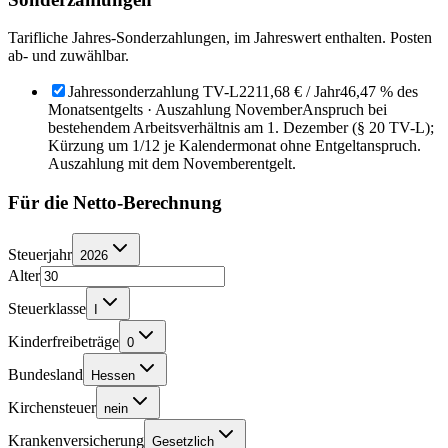
Tarifliche Jahres-Sonderzahlungen, im Jahreswert enthalten. Posten
ab- und zuwählbar.
Jahressonderzahlung TV-L
2211,68 €
/ Jahr
46,47 % des
Monatsentgelts · Auszahlung November
Anspruch bei
bestehendem Arbeitsverhältnis am 1. Dezember (§ 20 TV-L);
Kürzung um 1/12 je Kalendermonat ohne Entgeltanspruch.
Auszahlung mit dem Novemberentgelt.
Für die Netto-Berechnung
Steuerjahr
2026
Alter
Steuerklasse
I
Kinderfreibeträge
0
Bundesland
Hessen
Kirchensteuer
nein
Krankenversicherung
Gesetzlich