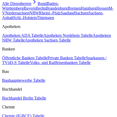
Alle Dienstherren
Bund
Baden-
Württemberg
Bayern
Berlin
Brandenburg
Bremen
Hamburg
Hessen
M-
V
Niedersachsen
NRW
Rheinl.-Pfalz
Saarland
Sachsen
Sachsen-
Anhalt
Schl.-Holstein
Thüringen
Apotheken
Apotheken ADA Tabelle
Apotheken Nordrhein Tabelle
Apotheken
NRW Tabelle
Apotheken Sachsen Tabelle
Banken
Öffentliche Banken Tabelle
Private Banken Tabelle
Sparkassen /
TVöD-S Tabelle
Volks- und Raiffeisenbanken Tabelle
Bau
Bauhauptgewerbe Tabelle
Buchhandel
Buchhandel Berlin Tabelle
Chemie
Chemie (IGBCE) Tabelle