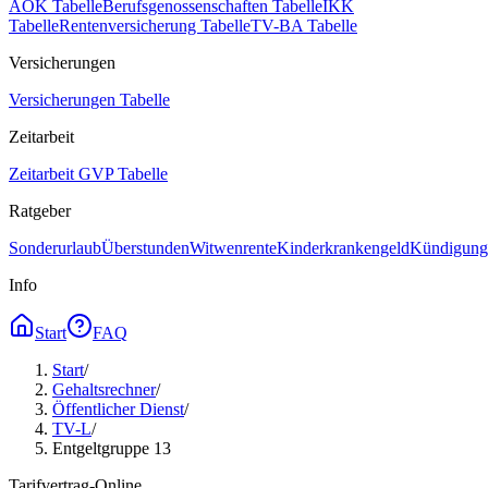
AOK Tabelle
Berufsgenossenschaften Tabelle
IKK
Tabelle
Rentenversicherung Tabelle
TV-BA Tabelle
Versicherungen
Versicherungen Tabelle
Zeitarbeit
Zeitarbeit GVP Tabelle
Ratgeber
Sonderurlaub
Überstunden
Witwenrente
Kinderkrankengeld
Kündigungs
Info
Start
FAQ
Start
/
Gehaltsrechner
/
Öffentlicher Dienst
/
TV-L
/
Entgeltgruppe 13
Tarifvertrag-Online