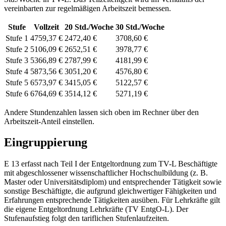
vereinbarten zur regelmäßigen Arbeitszeit bemessen.
Stufe
Vollzeit
20
Std./Woche
30
Std./Woche
Stufe 1
4759,37 €
2472,40 €
3708,60 €
Stufe 2
5106,09 €
2652,51 €
3978,77 €
Stufe 3
5366,89 €
2787,99 €
4181,99 €
Stufe 4
5873,56 €
3051,20 €
4576,80 €
Stufe 5
6573,97 €
3415,05 €
5122,57 €
Stufe 6
6764,69 €
3514,12 €
5271,19 €
Andere Stundenzahlen lassen sich
oben im Rechner
über den
Arbeitszeit-Anteil einstellen.
Eingruppierung
E 13 erfasst nach Teil I der Entgeltordnung zum TV-L Beschäftigte
mit abgeschlossener wissenschaftlicher Hochschulbildung (z. B.
Master oder Universitätsdiplom) und entsprechender Tätigkeit sowie
sonstige Beschäftigte, die aufgrund gleichwertiger Fähigkeiten und
Erfahrungen entsprechende Tätigkeiten ausüben. Für Lehrkräfte gilt
die eigene Entgeltordnung Lehrkräfte (TV EntgO-L). Der
Stufenaufstieg folgt den tariflichen Stufenlaufzeiten.