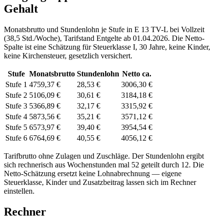
Gehalt
Monatsbrutto und Stundenlohn je Stufe in
E 13
TV-L
bei Vollzeit
(
38,5 Std./Woche
), Tarifstand
Entgelte ab 01.04.2026
. Die Netto-
Spalte ist eine Schätzung für Steuerklasse
I
,
30
Jahre, keine Kinder,
keine Kirchensteuer, gesetzlich versichert.
Stufe
Monatsbrutto
Stundenlohn
Netto ca.
Stufe 1
4759,37 €
28,53 €
3006,30 €
Stufe 2
5106,09 €
30,61 €
3184,18 €
Stufe 3
5366,89 €
32,17 €
3315,92 €
Stufe 4
5873,56 €
35,21 €
3571,12 €
Stufe 5
6573,97 €
39,40 €
3954,54 €
Stufe 6
6764,69 €
40,55 €
4056,12 €
Tarifbrutto ohne Zulagen und Zuschläge. Der Stundenlohn ergibt
sich rechnerisch aus Wochenstunden mal 52 geteilt durch 12. Die
Netto-Schätzung ersetzt keine Lohnabrechnung — eigene
Steuerklasse, Kinder und Zusatzbeitrag lassen sich
im Rechner
einstellen.
Rechner