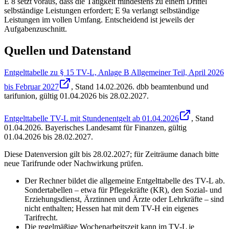
E 8 setzt voraus, dass die Tätigkeit mindestens zu einem Drittel
selbständige Leistungen erfordert; E 9a verlangt selbständige
Leistungen im vollen Umfang. Entscheidend ist jeweils der
Aufgabenzuschnitt.
Quellen und Datenstand
Entgelttabelle zu § 15 TV-L, Anlage B Allgemeiner Teil, April 2026
bis Februar 2027
, Stand
14.02.2026
.
dbb beamtenbund und
tarifunion
,
gültig 01.04.2026 bis 28.02.2027
.
Entgelttabelle TV-L mit Stundenentgelt ab 01.04.2026
, Stand
01.04.2026
.
Bayerisches Landesamt für Finanzen
,
gültig
01.04.2026 bis 28.02.2027
.
Diese Datenversion gilt bis 28.02.2027; für Zeiträume danach bitte
neue Tarifrunde oder Nachwirkung prüfen.
Der Rechner bildet die allgemeine Entgelttabelle des TV-L ab.
Sondertabellen – etwa für Pflegekräfte (KR), den Sozial- und
Erziehungsdienst, Ärztinnen und Ärzte oder Lehrkräfte – sind
nicht enthalten; Hessen hat mit dem TV-H ein eigenes
Tarifrecht.
Die regelmäßige Wochenarbeitszeit kann im TV-L je