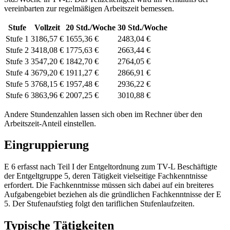
vereinbarten zur regelmäßigen Arbeitszeit bemessen.
Stufe
Vollzeit
20
Std./Woche
30
Std./Woche
Stufe 1
3186,57 €
1655,36 €
2483,04 €
Stufe 2
3418,08 €
1775,63 €
2663,44 €
Stufe 3
3547,20 €
1842,70 €
2764,05 €
Stufe 4
3679,20 €
1911,27 €
2866,91 €
Stufe 5
3768,15 €
1957,48 €
2936,22 €
Stufe 6
3863,96 €
2007,25 €
3010,88 €
Andere Stundenzahlen lassen sich
oben im Rechner
über den
Arbeitszeit-Anteil einstellen.
Eingruppierung
E 6 erfasst nach Teil I der Entgeltordnung zum TV-L Beschäftigte
der Entgeltgruppe 5, deren Tätigkeit vielseitige Fachkenntnisse
erfordert. Die Fachkenntnisse müssen sich dabei auf ein breiteres
Aufgabengebiet beziehen als die gründlichen Fachkenntnisse der E
5. Der Stufenaufstieg folgt den tariflichen Stufenlaufzeiten.
Typische Tätigkeiten