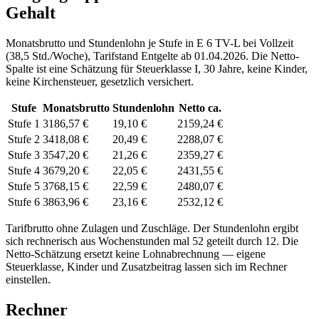
Gehalt
Monatsbrutto und Stundenlohn je Stufe in
E 6
TV-L
bei Vollzeit
(
38,5 Std./Woche
), Tarifstand
Entgelte ab 01.04.2026
. Die Netto-
Spalte ist eine Schätzung für Steuerklasse
I
,
30
Jahre, keine Kinder,
keine Kirchensteuer, gesetzlich versichert.
Stufe
Monatsbrutto
Stundenlohn
Netto ca.
Stufe 1
3186,57 €
19,10 €
2159,24 €
Stufe 2
3418,08 €
20,49 €
2288,07 €
Stufe 3
3547,20 €
21,26 €
2359,27 €
Stufe 4
3679,20 €
22,05 €
2431,55 €
Stufe 5
3768,15 €
22,59 €
2480,07 €
Stufe 6
3863,96 €
23,16 €
2532,12 €
Tarifbrutto ohne Zulagen und Zuschläge. Der Stundenlohn ergibt
sich rechnerisch aus Wochenstunden mal 52 geteilt durch 12. Die
Netto-Schätzung ersetzt keine Lohnabrechnung — eigene
Steuerklasse, Kinder und Zusatzbeitrag lassen sich
im Rechner
einstellen.
Rechner