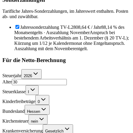
Tarifliche Jahres-Sonderzahlungen, im Jahreswert enthalten. Posten
ab- und zuwählbar.
Jahressonderzahlung TV-L
2808,64 €
/ Jahr
88,14 % des
Monatsentgelts · Auszahlung November
Anspruch bei
bestehendem Arbeitsverhältnis am 1. Dezember (§ 20 TV-L);
Kürzung um 1/12 je Kalendermonat ohne Entgeltanspruch.
Auszahlung mit dem Novemberentgelt.
Für die Netto-Berechnung
Steuerjahr
2026
Alter
Steuerklasse
I
Kinderfreibeträge
0
Bundesland
Hessen
Kirchensteuer
nein
Krankenversicherung
Gesetzlich