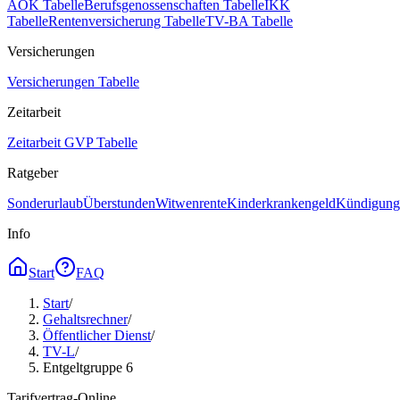
AOK Tabelle
Berufsgenossenschaften Tabelle
IKK
Tabelle
Rentenversicherung Tabelle
TV-BA Tabelle
Versicherungen
Versicherungen Tabelle
Zeitarbeit
Zeitarbeit GVP Tabelle
Ratgeber
Sonderurlaub
Überstunden
Witwenrente
Kinderkrankengeld
Kündigungs
Info
Start
FAQ
Start
/
Gehaltsrechner
/
Öffentlicher Dienst
/
TV-L
/
Entgeltgruppe 6
Tarifvertrag-Online