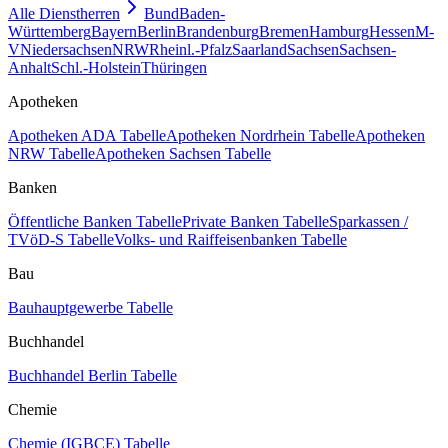
Alle Dienstherren
Bund
Baden-
Württemberg
Bayern
Berlin
Brandenburg
Bremen
Hamburg
Hessen
M-
V
Niedersachsen
NRW
Rheinl.-Pfalz
Saarland
Sachsen
Sachsen-
Anhalt
Schl.-Holstein
Thüringen
Apotheken
Apotheken ADA Tabelle
Apotheken Nordrhein Tabelle
Apotheken
NRW Tabelle
Apotheken Sachsen Tabelle
Banken
Öffentliche Banken Tabelle
Private Banken Tabelle
Sparkassen /
TVöD-S Tabelle
Volks- und Raiffeisenbanken Tabelle
Bau
Bauhauptgewerbe Tabelle
Buchhandel
Buchhandel Berlin Tabelle
Chemie
Chemie (IGBCE) Tabelle